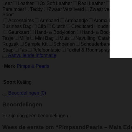
Leer
Leather
Ox Soft Leather
Real Leather
Runder L
Parelmoer
Teddy
Zwaar Verzilverd
Zwaar verzilverd (1
Soort
Accessoires
Armband
Armbandje
Aroma Diffuser
Business Bag
Clip
Clutch
Creditcard Houder
Creditc
Geurkaart
Hand- & Bodylotion
Hand- & Bodywash
H
Tasje
Mills
Mini Bag
Muts
Navulling ‘Catalytic’ Geur
Rugzak
Sample Kit
Schoenen
Schouderband
schoud
Strap
Tas
Telefoontasje
Textiel & Roomspray
Toiletta
Aanvullende informatie
Merk
Pimps & Pearls
Soort
Ketting
Beoordelingen (0)
Beoordelingen
Er zijn nog geen beoordelingen.
Wees de eerste om “PimpsandPearls – Mala Edel