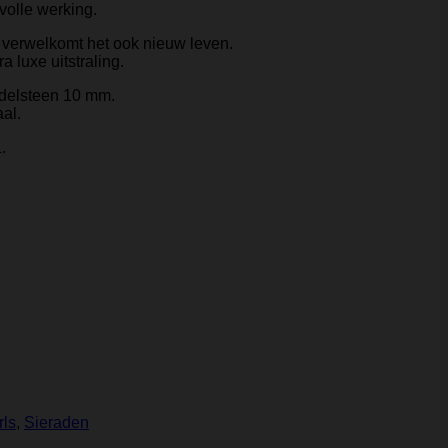
volle werking.
 verwelkomt het ook nieuw leven.
 luxe uitstraling.
Edelsteen 10 mm.
al.
.
rls
,
Sieraden