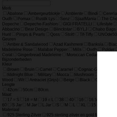
Merk
Abalone
Ambergeurblokje
Ambiente
Bindi
Cereria
Oudh
Pomax
Rustik Lys
Senz
SjaalMania
The Ches
Depeche
Depeche-Fashion
GIGI FRATELLI
Lifestyle
Abbacino
Bear Design
Blinckstar
BYLJ
Chabo Bags
Hunt
Pimps & Pearls
Qoss
Stolt!
Tif-Tiffy
UNOde50
Geuren
Amber & Sandalwood
Azad Kashmere
Banksia
Blac
Madeleine Rose
Malabar Pepper
Mills
Oudh
Polder
Coral
Gingerbread Madeleine
Moroccan Cedar
Mounta
Bijzonderheden
Kleur
Brown
Bruin
Camel
Caramel
Cognac-Groen-Roo
Midnight Blue
Military
Mocca
Mushroom
Night Blu
Wood
Wit
Antraciet (Grijs)
Beige
Black
Champagn
Lengte
42cm
50cm
80cm
Maat
17 = S
18 = M
19 = L
38
40
16
16.5
17.5
60
S Jar
M Jar
L Jar
S
M
L
XL
15 cm / 5.9 in
Materiaal
925 Sterling Zilver
925 sterling zilver en gold filled
925 