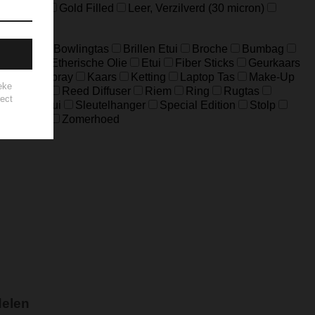
Edelstaal
Gold Filled
Leer, Verzilverd (30 micron)
Big Bag
Bowlingtas
Brillen Etui
Broche
Bumbag
eloptas
Etherische Olie
Etui
Fiber Sticks
Geurkaars
Home-Spray
Kaars
Ketting
Laptop Tas
Make-Up
ouch Bag
Reed Diffuser
Riem
Ring
Rugtas
Sleuteletui
Sleutelhanger
Special Edition
Stolp
es
Zeep
Zomerhoed
delen