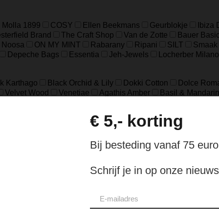
 Molla 1899
COSY
Ellen Beekmans
Geurblokje
Ibiza
terfield Brand
The Craft Shop
Van de Zotte
Bauer Basi
Noosa
ON MY MINT
Rabarany
Ripani
SILT
Smaak
Depeche Bags
Essentia
Jeh-Jewels
Locherber Milano
k Karthago
Black Orchid & Lily
Dokki Cotton
Dolce Rom
Velvet Wood
Venetiae
Agathis Amber
Basil & Mandari
in Pine
Santal & Tonka
Tea & Lemongrass
Tegenwind
d
Dark Wood
Fel Groen
Grey
Grijs
Licht Grijs
Luipa
e
Off White
Pomgranaat Rood
Red
Rood
Rood bloe
e
Cognac
Eucalyptus
Fog
Gold
Green
Groen
Ol
18.5
37
39
41
8
L/XL
S/M
XXS/XS
48=S
50
ch
sterling Zilver geoxideerd, Goldfilled
925 sterling zilver, geox