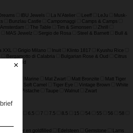
 Dreams
IBU Jewels
La N'Atelier
Leeff
LeJu
Musk-
cs
Bunzlau Castle
Campomaggi
Camps & Camps
 Amsterdam
The Table
Tim & Simonsen
Zhrill
MAS Jewelz
Sergio de Rosa
Steel & Barnett
Bull &
a XXL
Grigio Milano
Inuit
Klinto 1817
Kyushu Rice
n
Bergamotto di Calabria
Bulgarian Rose & Oud
Citrus
WAD
Wild
ard Grijs
Marine
Mat Zwart
Matt Bronzite
Matt Tiger
m Jaspis
Soft Camel
Tiger Eye
Vintage Brown
White
ijfgroen
Pistache
Taupe
Walnut
Zwart
=M
52=L
6.5
7
7.5
8.5
15
54
55
56
58
ideerd zilver en goldfilled
Edelsteen
Gemstone
Lams