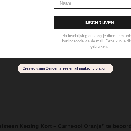
eer
Zilver Verguld
100% katoen
Acetaat
Buffelhoorn
5 micron)
Autogeur
Avondtasje
Bandana
Beanie
Bedel
Belt
ard Wallet
Crossbody
Eau de Parfum
Enkelbandje
Env
andschoen
Handtas
Hanger
Heuptas
Hoed
Hoedje
brander
Navulling Reed Diffuser
Oorbel
Portemonnee
P
ertas
Set Lont-trimmer en Kaarsendover
Shopper
Sjaal
s
Tote Bag
Travel
Trigger
Weekendtas
Wierookstokj
steen Ketting Kort – Carneool Oranje” te beoor