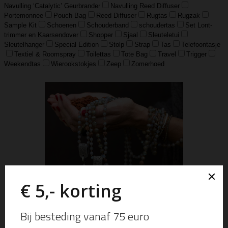
Navulling ‘Catalytic’ Geurbrander
Navulling Reed Diffuser
Portemonnee
Pouch Bag
Reed Diffuser
Rugtas
Rugzak
Sample Kit
Schoenen
Schouderband
schoudertas
Set Lont-
trimmer en Kaarsendover
Shopper
Sjaal
Sleuteletui
Sleutelhanger
Special Edition
Stolp
Strap
Tas
Telefoontasje
Textiel & Roomspray
Toilettas
Tote Bag
Travel
Trigger
Weekendtas
Wierookstokjes
Zeep
Zomerhoed
Edelsteen Mala sieraden collectie.