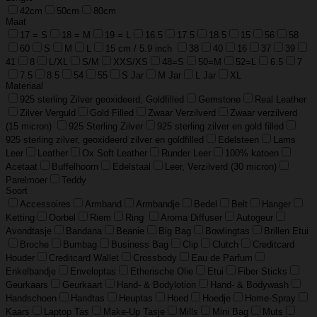
42cm
50cm
80cm
Maat
17 = S
18 = M
19 = L
16.5
17.5
18.5
15
56
58
60
S
M
L
15 cm / 5.9 inch
38
40
16
37
39
41
8
L/XL
S/M
XXS/XS
48=S
50=M
52=L
6.5
7
7.5
8.5
54
55
S Jar
M Jar
L Jar
XL
Materiaal
925 sterling Zilver geoxideerd, Goldfilled
Gemstone
Real Leather
Zilver Verguld
Gold Filled
Zwaar Verzilverd
Zwaar verzilverd
(15 micron)
925 Sterling Zilver
925 sterling zilver en gold filled
925 sterling zilver, geoxideerd zilver en goldfilled
Edelsteen
Lams
Leer
Leather
Ox Soft Leather
Runder Leer
100% katoen
Acetaat
Buffelhoorn
Edelstaal
Leer, Verzilverd (30 micron)
Parelmoer
Teddy
Soort
Accessoires
Armband
Armbandje
Bedel
Belt
Hanger
Ketting
Oorbel
Riem
Ring
Aroma Diffuser
Autogeur
Avondtasje
Bandana
Beanie
Big Bag
Bowlingtas
Brillen Etui
Broche
Bumbag
Business Bag
Clip
Clutch
Creditcard
Houder
Creditcard Wallet
Crossbody
Eau de Parfum
Enkelbandje
Enveloptas
Etherische Olie
Etui
Fiber Sticks
Geurkaars
Geurkaart
Hand- & Bodylotion
Hand- & Bodywash
Handschoen
Handtas
Heuptas
Hoed
Hoedje
Home-Spray
Kaars
Laptop Tas
Make-Up Tasje
Mills
Mini Bag
Muts