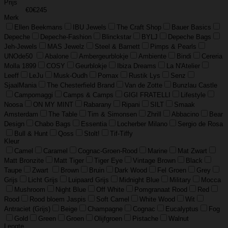
Prijs
€0
€245
Merk
Ellen Beekmans
IBU Jewels
The Craft Shop
Bauer Basics
Depeche
Depeche-Fashion
Blinckstar
BYLJ
Depeche Bags
Jeh-Jewels
MAS Jewelz
Steel & Barnett
Pimps & Pearls
UNOde50
Abalone
Ambergeurblokje
Ambiente
Bindi
Cereria
Molla 1899
COSY
Geurblokje
Ibiza Dreams
La N'Atelier
Leeff
LeJu
Musk-Oudh
Pomax
Rustik Lys
Senz
SjaalMania
The Chesterfield Brand
Van de Zotte
Bunzlau Castle
Campomaggi
Camps & Camps
GIGI FRATELLI
Lifestyle
Noosa
ON MY MINT
Rabarany
Ripani
SILT
Smaak
Amsterdam
The Table
Tim & Simonsen
Zhrill
Abbacino
Bear
Design
Chabo Bags
Essentia
Locherber Milano
Sergio de Rosa
Bull & Hunt
Qoss
Stolt!
Tif-Tiffy
Kleur
Camel
Caramel
Cognac-Groen-Rood
Marine
Mat Zwart
Matt Bronzite
Matt Tiger
Tiger Eye
Vintage Brown
Black
Taupe
Zwart
Brown
Bruin
Dark Wood
Fel Groen
Grey
Grijs
Licht Grijs
Luipaard Grijs
Midnight Blue
Military
Mocca
Mushroom
Night Blue
Off White
Pomgranaat Rood
Red
Rood
Rood bloem Jaspis
Soft Camel
White Wood
Wit
Antraciet (Grijs)
Beige
Champagne
Cognac
Eucalyptus
Fog
Gold
Green
Groen
Olijfgroen
Pistache
Walnut
Lengte