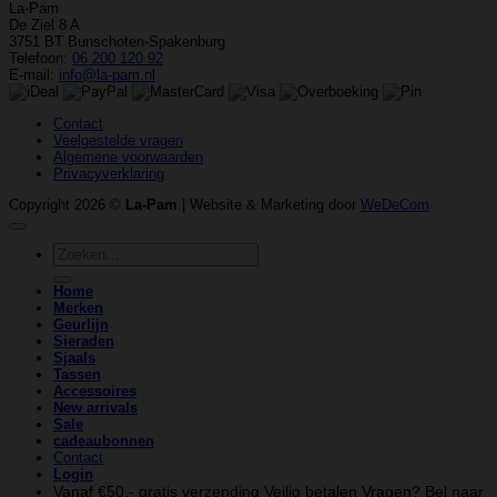
La-Pam
De Ziel 8 A
3751 BT Bunschoten-Spakenburg
Telefoon:
06 200 120 92
E-mail:
info@la-pam.nl
Contact
Veelgestelde vragen
Algemene voorwaarden
Privacyverklaring
Copyright 2026 ©
La-Pam
| Website & Marketing door
WeDeCom
Zoeken
naar:
Home
Merken
Geurlijn
Sieraden
Sjaals
Tassen
Accessoires
New arrivals
Sale
cadeaubonnen
Contact
Login
Vanaf €50,- gratis verzending
Veilig betalen
Vragen? Bel naar