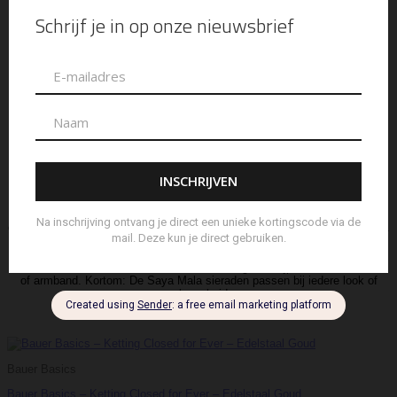
Maak jouw outfit in een handomdraai bijzonder. Deze Saya Mala collectie
bestaat uit een serie prachtige handgemaakte kettingen en armbanden.
Wij hebben gebruik gemaakt van pure edelstenen, zoetwaterparels en
zaden van de Rudraksha boom. De bedels aan de kettingen zijn
bovendien bewerkt met echt zilveren bedeltjes en lotus bloempjes. Draag
daarom deze prachtige Mala ketting om zijn speciale energie.
Saya Mala, niet zomaar een sieraad.
Eén van de laatste trends is de Mala ketting. Het dragen van een Mala
ketting kan bovendien een hele mooie manier zijn om je persoonlijke stijl
uit te drukken. Ze zijn er namelijk in diverse uitvoeringen en kunnen bij
veel verschillende outfits worden gedragen.
De Mala ketting bestaat naast bedels mooie kralen die aan elkaar zijn
geregen. Deze ketting kan los worden gedragen of bijvoorbeeld
gecombineerd worden met andere sieraden om een unieke look te creëren.
Veel mensen kiezen er daarom voor om Mala kettingen te dragen als een
fashionstatement. Want het wordt nog persoonlijker als je de ketting
combineert met een modieuze edelsteen hanger of bijpassende oorbellen
of armband. Kortom: De Saya Mala sieraden passen bij iedere look of
gelegenheid.
Bauer Basics
Bauer Basics – Ketting Closed for Ever – Edelstaal Goud