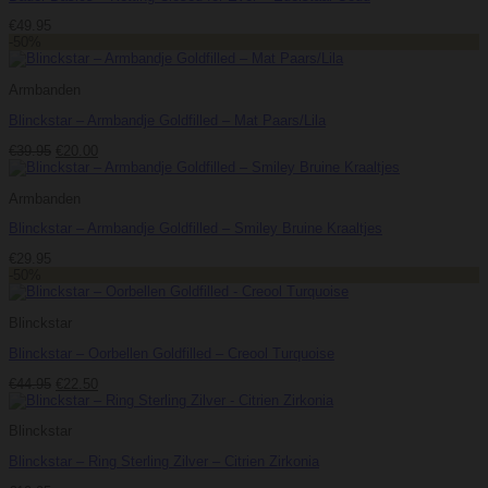
€
49.95
-50%
Armbanden
Blinckstar – Armbandje Goldfilled – Mat Paars/Lila
Oorspronkelijke
Huidige
€
39.95
€
20.00
prijs
prijs
was:
is:
Armbanden
€39.95.
€20.00.
Blinckstar – Armbandje Goldfilled – Smiley Bruine Kraaltjes
€
29.95
-50%
Blinckstar
Blinckstar – Oorbellen Goldfilled – Creool Turquoise
Oorspronkelijke
Huidige
€
44.95
€
22.50
prijs
prijs
was:
is:
Blinckstar
€44.95.
€22.50.
Blinckstar – Ring Sterling Zilver – Citrien Zirkonia