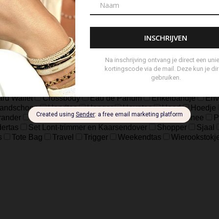
18.5
37
39
41
8
L/XL
S/M
XXS/XS
48=S
50
ch
sterling Zilver geoxideerd, Goldfilled
925 sterling zilver, geox
eer
Zilver Verguld
100% katoen
Acetaat
Buffelhoorn
5 micron)
Autogeur
Avondtasje
Bandana
Beanie
Bedel
Belt
ard Wallet
Crossbody
Eau de Parfum
Enkelbandje
Env
andschoen
Handtas
Hanger
Heuptas
Hoed
Hoedje
brander
Navulling Reed Diffuser
Oorbel
Portemonnee
P
ertas
Set Lont-trimmer en Kaarsendover
Shopper
Sjaal
s
Tote Bag
Travel
Trigger
Weekendtas
Wierookstokj