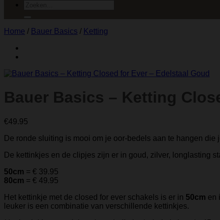
Zoeken
naar:
Home
/
Bauer Basics
/
Ketting
Bauer Basics – Ketting Clos
€
49.95
De ronde sluiting is mooi om je oor-bedels aan te hangen die j
De kettinkjes en de clipjes zijn er in goud, zilver, longlasting st
50cm
= € 39.95
80cm
= € 49.95
Het kettinkje met de closed for ever schakels is er in
50cm
en 
leuker is een combinatie van verschillende kettinkjes.