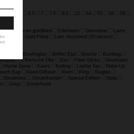
=M
52=L
6.5
7
7.5
8.5
15
54
55
56
58
ideerd zilver en goldfilled
Edelsteen
Gemstone
Lams
Edelstaal
Gold Filled
Leer, Verzilverd (30 micron)
Big Bag
Bowlingtas
Brillen Etui
Broche
Bumbag
eloptas
Etherische Olie
Etui
Fiber Sticks
Geurkaars
Home-Spray
Kaars
Ketting
Laptop Tas
Make-Up
ouch Bag
Reed Diffuser
Riem
Ring
Rugtas
Sleuteletui
Sleutelhanger
Special Edition
Stolp
es
Zeep
Zomerhoed