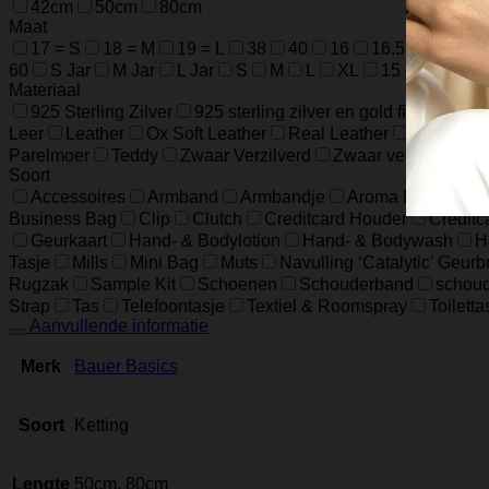
42cm
50cm
80cm
Maat
17 = S
18 = M
19 = L
38
40
16
16.5
17.5
60
S Jar
M Jar
L Jar
S
M
L
XL
15 cm / 5.9 in
Materiaal
925 Sterling Zilver
925 sterling zilver en gold filled
925 
Leer
Leather
Ox Soft Leather
Real Leather
Runder L
Parelmoer
Teddy
Zwaar Verzilverd
Zwaar verzilverd (1
Soort
Accessoires
Armband
Armbandje
Aroma Diffuser
Business Bag
Clip
Clutch
Creditcard Houder
Creditc
Geurkaart
Hand- & Bodylotion
Hand- & Bodywash
H
Tasje
Mills
Mini Bag
Muts
Navulling ‘Catalytic’ Geur
Rugzak
Sample Kit
Schoenen
Schouderband
schoud
Strap
Tas
Telefoontasje
Textiel & Roomspray
Toiletta
Aanvullende informatie
Merk
Bauer Basics
Soort
Ketting
Lengte
50cm, 80cm