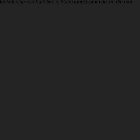
et kettinkje met balletjes is 80cm lang/1,5mm dik en die met