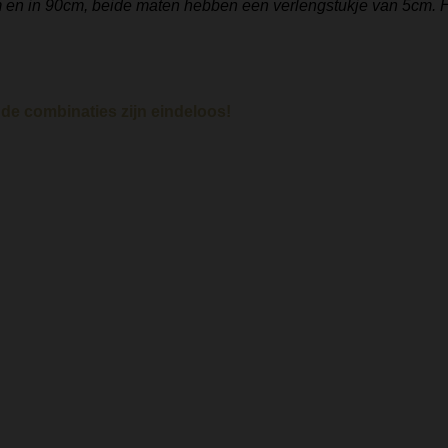
5cm en in 90cm, beide maten hebben een verlengstukje van 5cm. H
 de combinaties zijn eindeloos!