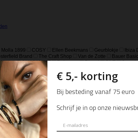
den
 Molla 1899
COSY
Ellen Beekmans
Geurblokje
Ibiza
terfield Brand
The Craft Shop
Van de Zotte
Bauer Basi
Noosa
ON MY MINT
Rabarany
Ripani
SILT
Smaak
Depeche Bags
Essentia
Jeh-Jewels
Locherber Milano
k Karthago
Black Orchid & Lily
Dokki Cotton
Dolce Rom
Velvet Wood
Venetiae
Agathis Amber
Basil & Mandari
in Pine
Santal & Tonka
Tea & Lemongrass
Tegenwind
d
Dark Wood
Fel Groen
Grey
Grijs
Licht Grijs
Luipa
e
Off White
Pomgranaat Rood
Red
Rood
Rood bloe
e
Cognac
Eucalyptus
Fog
Gold
Green
Groen
Ol