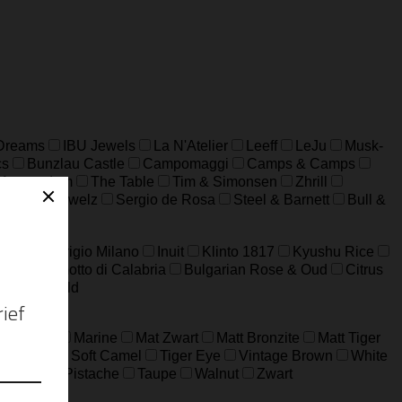
 Dreams
IBU Jewels
La N'Atelier
Leeff
LeJu
Musk-
cs
Bunzlau Castle
Campomaggi
Camps & Camps
 Amsterdam
The Table
Tim & Simonsen
Zhrill
MAS Jewelz
Sergio de Rosa
Steel & Barnett
Bull &
a XXL
Grigio Milano
Inuit
Klinto 1817
Kyushu Rice
n
Bergamotto di Calabria
Bulgarian Rose & Oud
Citrus
WAD
Wild
ard Grijs
Marine
Mat Zwart
Matt Bronzite
Matt Tiger
m Jaspis
Soft Camel
Tiger Eye
Vintage Brown
White
ijfgroen
Pistache
Taupe
Walnut
Zwart