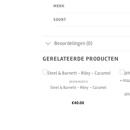
MERK
SOORT
Beoordelingen (0)
GERELATEERDE PRODUCTEN
ARMBANDEN
Steel & Barnett – Riley – Caramel
BANDEN
 Stone basic – Matt
Jéh
ud
€
40.00
0.00