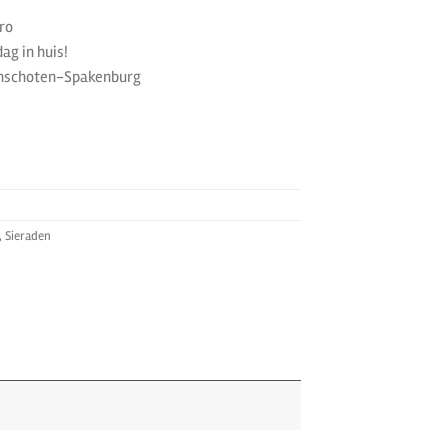
ro
ag in huis!
unschoten-Spakenburg
,
Sieraden