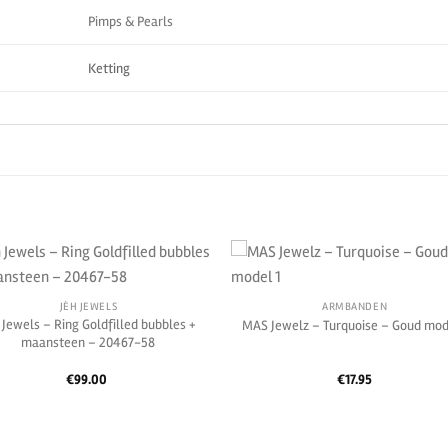
Pimps & Pearls
Ketting
JÉH JEWELS
ARMBANDEN
 Jewels – Ring Goldfilled bubbles +
MAS Jewelz – Turquoise – Goud mod
maansteen – 20467-58
€
99.00
€
17.95