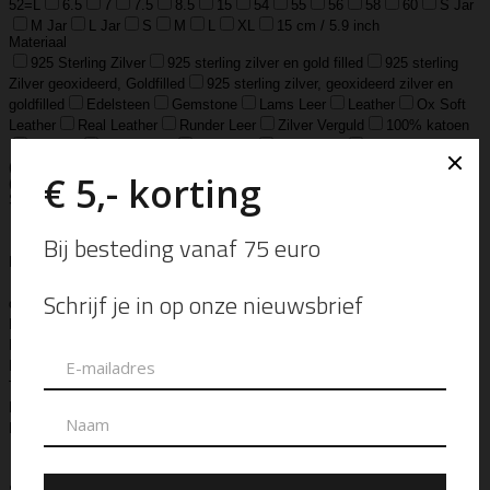
52=L
6.5
7
7.5
8.5
15
54
55
56
58
60
S Jar
M Jar
L Jar
S
M
L
XL
15 cm / 5.9 inch
Materiaal
925 Sterling Zilver
925 sterling zilver en gold filled
925 sterling
Zilver geoxideerd, Goldfilled
925 sterling zilver, geoxideerd zilver en
goldfilled
Edelsteen
Gemstone
Lams Leer
Leather
Ox Soft
Leather
Real Leather
Runder Leer
Zilver Verguld
100% katoen
Acetaat
Buffelhoorn
Edelstaal
Gold Filled
Leer, Verzilverd
(30 micron)
Parelmoer
Teddy
Zwaar Verzilverd
Zwaar verzilverd
(15 micron)
Soort
Accessoires
Armband
Armbandje
Aroma Diffuser
Autogeur
Avondtasje
Bandana
Beanie
Bedel
Belt
Big Bag
Bowlingtas
Brillen Etui
Broche
Bumbag
Business Bag
Clip
Clutch
Creditcard Houder
Creditcard Wallet
Crossbody
Eau
de Parfum
Enkelbandje
Enveloptas
Etherische Olie
Etui
Fiber Sticks
Geurkaars
Geurkaart
Hand- & Bodylotion
Hand- &
Bodywash
Handschoen
Handtas
Hanger
Heuptas
Hoed
Hoedje
Home-Spray
Kaars
Ketting
Laptop Tas
Make-Up
Tasje
Mills
Mini Bag
Muts
Navulling ‘Catalytic’ Geurbrander
Navulling Reed Diffuser
Oorbel
Portemonnee
Pouch Bag
Reed
Diffuser
Riem
Ring
Rugtas
Rugzak
Sample Kit
Schoenen
Schouderband
schoudertas
Set Lont-trimmer en Kaarsendover
Shopper
Sjaal
Sleuteletui
Sleutelhanger
Special Edition