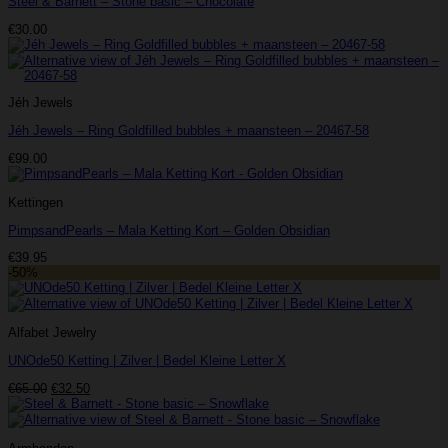
Steel & Barnett – Stone basic – Chocolate
€
30.00
Jéh Jewels
Jéh Jewels – Ring Goldfilled bubbles + maansteen – 20467-58
€
99.00
Kettingen
PimpsandPearls – Mala Ketting Kort – Golden Obsidian
€
39.95
-50%
Alfabet Jewelry
UNOde50 Ketting | Zilver | Bedel Kleine Letter X
Oorspronkelijke
Huidige
€
65.00
€
32.50
prijs
prijs
was:
is:
€65.00.
€32.50.