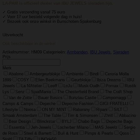
LA-PAM is officieel dealer van IBU JEWELS sieraden lijn.
✓ Gratis verzending vanaf 75 euro
✓ Voor 17 uur besteld volgende dag in huis!
✓ Bezoek ook onze winkel in Bunschoten-Spakenburg
Uitverkocht
Ook beschikbaar in de winkel
Artikelnummer:
HM09
Categorieën:
Armbanden
,
IBU Jewels
,
Sieraden
Prijs
Merk
Abalone
Ambergeurblokje
Ambiente
Bindi
Cereria Molla
1899
COSY
Ellen Beekmans
Geurblokje
Ibiza Dreams
IBU
Jewels
La N'Atelier
Leeff
LeJu
Musk-Oudh
Pomax
Rustik
Lys
Senz
SjaalMania
The Chesterfield Brand
The Craft Shop
Van de Zotte
Bauer Basics
Bunzlau Castle
Campomaggi
Camps & Camps
Depeche
Depeche-Fashion
GIGI FRATELLI
Lifestyle
Noosa
ON MY MINT
Rabarany
Ripani
SILT
Smaak Amsterdam
The Table
Tim & Simonsen
Zhrill
Abbacino
Bear Design
Blinckstar
BYLJ
Chabo Bags
Depeche Bags
Essentia
Jeh-Jewels
Locherber Milano
MAS Jewelz
Sergio
de Rosa
Steel & Barnett
Bull & Hunt
Pimps & Pearls
Qoss
Stolt!
Tif-Tiffy
UNOde50