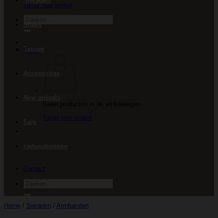
Sieraden
Terug naar winkel
Zoeken
Sjaals
naar:
Tassen
€
0.00
Accessoires
New arrivals
Geen producten in de winkelwagen.
Terug naar winkel
Sale
cadeaubonnen
Contact
Zoeken
naar:
Home
/
Sieraden
/
Armbanden