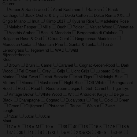
Geuren
Amber & Sandalwood
Azad Kashmere
Banksia
Black
Karthago
Black Orchid & Lily
Dokki Cotton
Dolce Roma XXL
Grigio Milano
Inuit
Klinto 1817
Kyushu Rice
Madeleine Rose
Malabar Pepper
Mills
Oudh
Polder
Velvet Wood
Venetiae
Agathis Amber
Basil & Mandarin
Bergamotto di Calabria
Bulgarian Rose & Oud
Citrus Coral
Gingerbread Madeleine
Moroccan Cedar
Mountain Pine
Santal & Tonka
Tea &
Lemongrass
Tegenwind
WAD
Wild
Bijzonderheden
Kleur
Brown
Bruin
Camel
Caramel
Cognac-Groen-Rood
Dark
Wood
Fel Groen
Grey
Grijs
Licht Grijs
Luipaard Grijs
Marine
Mat Zwart
Matt Bronzite
Matt Tiger
Midnight Blue
Military
Mocca
Mushroom
Night Blue
Off White
Pomgranaat
Rood
Red
Rood
Rood bloem Jaspis
Soft Camel
Tiger Eye
Vintage Brown
White Wood
Wit
Antraciet (Grijs)
Beige
Black
Champagne
Cognac
Eucalyptus
Fog
Gold
Green
Groen
Olijfgroen
Pistache
Taupe
Walnut
Zwart
Lengte
42cm
50cm
80cm
Maat
17 = S
18 = M
19 = L
38
40
16
16.5
17.5
18.5
37
39
41
8
L/XL
S/M
XXS/XS
48=S
50=M