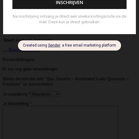
Stolp
Strap
Tas
Telefoontasje
Textiel & Roomspray
Toilettas
Tote Bag
Travel
Trigger
Weekendtas
Wierookstokjes
Zeep
Zomerhoed
Aanvullende informatie
IBU Jewels
Merk
Armband, Armbandje
Soort
Beoordelingen (0)
Beoordelingen
Er zijn nog geen beoordelingen.
Wees de eerste om “Ibu Jewels – Armband Lulu Queenie –
Fuchsia” te beoordelen
Je waardering
*
Je beoordeling
*