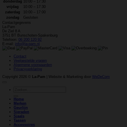
donderdag
10:00 – 17:30
vrijdag
10:00 – 17:30
zaterdag
10:00 – 17:00
zondag
Gesloten
Contactgegevens
La-Pam
De Ziel 8 A
3751 BT Bunschoten-Spakenburg
Telefoon:
06 200 120 92
E-mail:
info@la-pam.nl
Contact
Veelgestelde vragen
Algemene voorwaarden
Privacyverklaring
Copyright 2026 ©
La-Pam
| Website & Marketing door
WeDeCom
Zoeken
naar:
Home
Merken
Geurlijn
Sieraden
Sjaals
Tassen
Accessoires