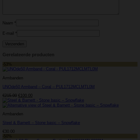
Naam
*
E-mail
*
Gerelateerde producten
-53%
Armbanden
UNOde50 Armband – Coral – PUL1712MCLMTL0M
Oorspronkelijke
Huidige
€
215.00
€
100.00
prijs
prijs
was:
is:
€215.00.
€100.00.
Armbanden
Steel & Barnett – Stone basic – Snowflake
€
30.00
-50%