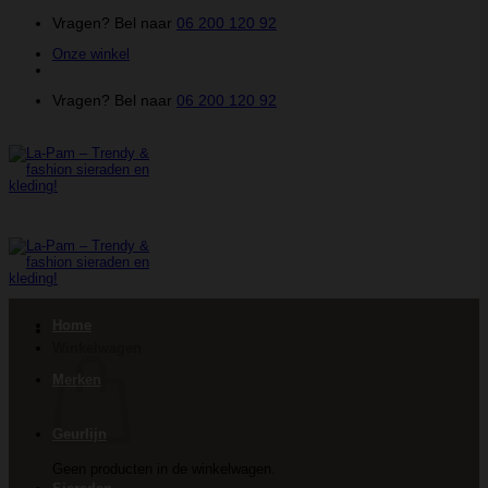
Ga
Vragen? Bel naar
06 200 120 92
naar
Onze winkel
inhoud
Vragen? Bel naar
06 200 120 92
Home
Winkelwagen
Merken
Geurlijn
Geen producten in de winkelwagen.