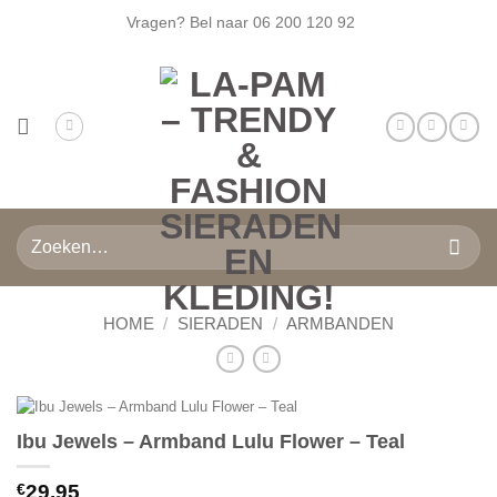
Ga
Vragen? Bel naar
06 200 120 92
naar
inhoud
Zoeken
naar:
HOME
/
SIERADEN
/
ARMBANDEN
Ibu Jewels – Armband Lulu Flower – Teal
€
29.95