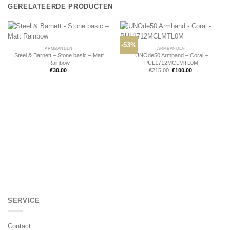
GERELATEERDE PRODUCTEN
-53%
ARMBANDEN
ARMBANDEN
Steel & Barnett – Stone basic – Matt
UNOde50 Armband – Coral –
Rainbow
PUL1712MCLMTL0M
Oorspronkelijke
Huidige
€
30.00
€
215.00
€
100.00
prijs
prijs
was:
is:
€215.00.
€100.00.
SERVICE
Contact