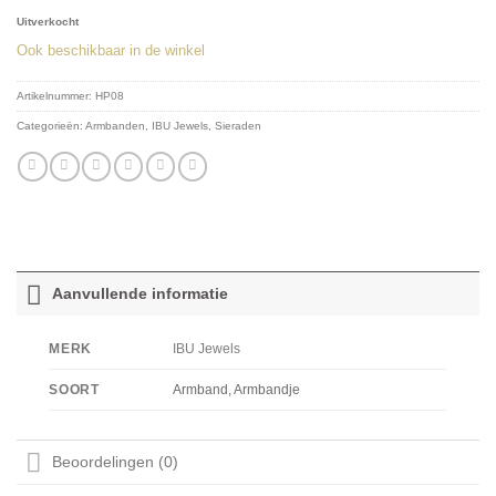
Uitverkocht
Ook beschikbaar in de winkel
Artikelnummer:
HP08
Categorieën:
Armbanden
,
IBU Jewels
,
Sieraden
Aanvullende informatie
IBU Jewels
MERK
Armband, Armbandje
SOORT
Beoordelingen (0)