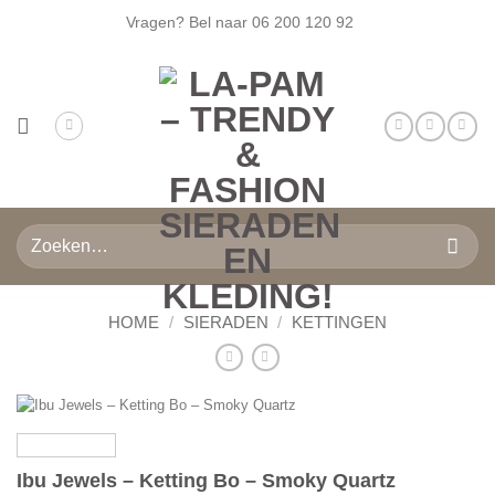
Ga
Vragen? Bel naar
06 200 120 92
naar
inhoud
Zoeken
naar:
HOME
/
SIERADEN
/
KETTINGEN
Ibu Jewels – Ketting Bo – Smoky Quartz