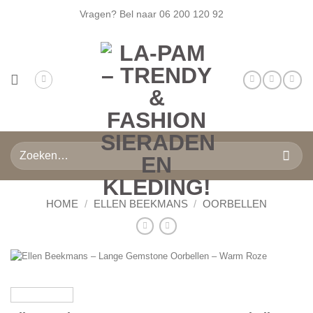
Ga
Vragen? Bel naar
06 200 120 92
naar
inhoud
Zoeken
naar:
HOME
/
ELLEN BEEKMANS
/
OORBELLEN