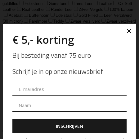
goldfilled
Edelsteen
Gemstone
Lams Leer
Leather
Ox Soft
Leather
Real Leather
Runder Leer
Zilver Verguld
100% katoen
Acetaat
Buffelhoorn
Edelstaal
Gold Filled
Leer, Verzilverd
(30 micron)
Parelmoer
Teddy
Zwaar Verzilverd
Zwaar verzilverd
(15 micron)
Soort
Accessoires
Armband
Armbandje
Aroma Diffuser
Autogeur
Avondtasje
Bandana
Beanie
Bedel
Belt
Big Bag
Bowlingtas
Brillen Etui
Broche
Bumbag
Business Bag
Clip
Clutch
Creditcard Houder
Creditcard Wallet
Crossbody
Eau
de Parfum
Enkelbandje
Enveloptas
Etherische Olie
Etui
Fiber Sticks
Geurkaars
Geurkaart
Hand- & Bodylotion
Hand- &
Bodywash
Handschoen
Handtas
Hanger
Heuptas
Hoed
Hoedje
Home-Spray
Kaars
Ketting
Laptop Tas
Make-Up
Tasje
Mills
Mini Bag
Muts
Navulling ‘Catalytic’ Geurbrander
Navulling Reed Diffuser
Oorbel
Portemonnee
Pouch Bag
Reed
Diffuser
Riem
Ring
Rugtas
Rugzak
Sample Kit
Schoenen
Schouderband
schoudertas
Set Lont-trimmer en Kaarsendover
Shopper
Sjaal
Sleuteletui
Sleutelhanger
Special Edition
Stolp
Strap
Tas
Telefoontasje
Textiel & Roomspray
Toilettas
Tote Bag
Travel
Trigger
Weekendtas
Wierookstokjes
Zeep
Zomerhoed
Aanvullende informatie