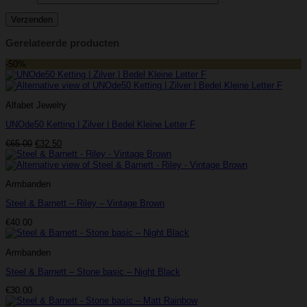
Gerelateerde producten
-50%
Alfabet Jewelry
UNOde50 Ketting | Zilver | Bedel Kleine Letter F
Oorspronkelijke
Huidige
€
65.00
€
32.50
prijs
prijs
was:
is:
€65.00.
€32.50.
Armbanden
Steel & Barnett – Riley – Vintage Brown
€
40.00
Armbanden
Steel & Barnett – Stone basic – Night Black
€
30.00