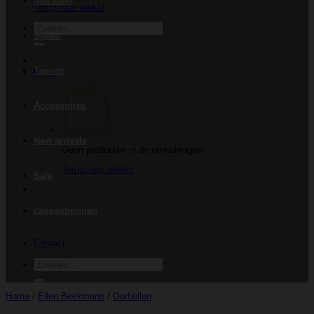
Sieraden
Terug naar winkel
Zoeken
Sjaals
naar:
Tassen
€
0.00
Accessoires
New arrivals
Geen producten in de winkelwagen.
Terug naar winkel
Sale
cadeaubonnen
Contact
Zoeken
naar:
Home
/
Ellen Beekmans
/
Oorbellen