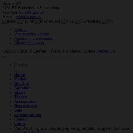
De Ziel 8 A
3751 BT Bunschoten-Spakenburg
Telefoon:
06 200 120 92
E-mail:
info@la-pam.nl
Contact
Veelgestelde vragen
Algemene voorwaarden
Privacyverklaring
Copyright 2026 ©
La-Pam
| Website & Marketing door
WeDeCom
Zoeken
naar:
Home
Merken
Geurlijn
Sieraden
Sjaals
Tassen
Accessoires
New arrivals
Sale
cadeaubonnen
Contact
Login
Vanaf €50,- gratis verzending
Veilig betalen
Vragen? Bel naar
06 200 120 92