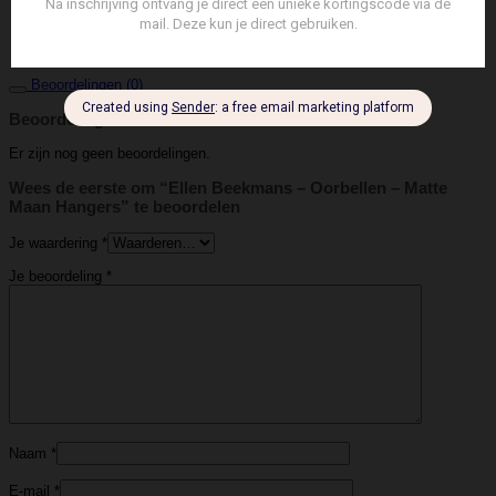
Ellen Beekmans
Merk
Oorbel
Soort
Beoordelingen (0)
Beoordelingen
Er zijn nog geen beoordelingen.
Wees de eerste om “Ellen Beekmans – Oorbellen – Matte
Maan Hangers” te beoordelen
Je waardering
*
Je beoordeling
*
Naam
*
E-mail
*