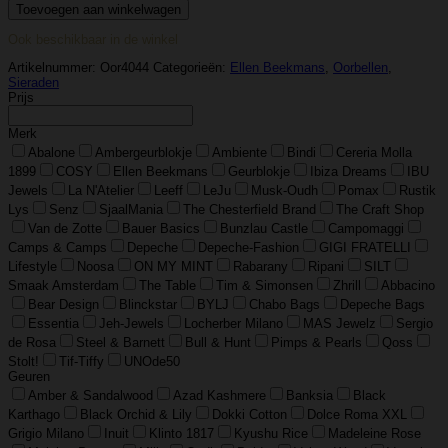
Toevoegen aan winkelwagen
–
Oorbellen
Ook beschikbaar in de winkel
-
Matte
Artikelnummer:
Oor4044
Categorieën:
Ellen Beekmans
,
Oorbellen
,
Maan
Sieraden
Hangers
Prijs
aantal
Merk
Abalone
Ambergeurblokje
Ambiente
Bindi
Cereria Molla
1899
COSY
Ellen Beekmans
Geurblokje
Ibiza Dreams
IBU
Jewels
La N'Atelier
Leeff
LeJu
Musk-Oudh
Pomax
Rustik
Lys
Senz
SjaalMania
The Chesterfield Brand
The Craft Shop
Van de Zotte
Bauer Basics
Bunzlau Castle
Campomaggi
Camps & Camps
Depeche
Depeche-Fashion
GIGI FRATELLI
Lifestyle
Noosa
ON MY MINT
Rabarany
Ripani
SILT
Smaak Amsterdam
The Table
Tim & Simonsen
Zhrill
Abbacino
Bear Design
Blinckstar
BYLJ
Chabo Bags
Depeche Bags
Essentia
Jeh-Jewels
Locherber Milano
MAS Jewelz
Sergio
de Rosa
Steel & Barnett
Bull & Hunt
Pimps & Pearls
Qoss
Stolt!
Tif-Tiffy
UNOde50
Geuren
Amber & Sandalwood
Azad Kashmere
Banksia
Black
Karthago
Black Orchid & Lily
Dokki Cotton
Dolce Roma XXL
Grigio Milano
Inuit
Klinto 1817
Kyushu Rice
Madeleine Rose