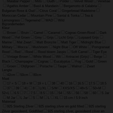
Malabar Pepper
Mills
Oudh
Polder
Velvet Wood
Venetiae
Agathis Amber
Basil & Mandarin
Bergamotto di Calabria
Bulgarian Rose & Oud
Citrus Coral
Gingerbread Madeleine
Moroccan Cedar
Mountain Pine
Santal & Tonka
Tea &
Lemongrass
Tegenwind
WAD
Wild
Bijzonderheden
Kleur
Brown
Bruin
Camel
Caramel
Cognac-Groen-Rood
Dark
Wood
Fel Groen
Grey
Grijs
Licht Grijs
Luipaard Grijs
Marine
Mat Zwart
Matt Bronzite
Matt Tiger
Midnight Blue
Military
Mocca
Mushroom
Night Blue
Off White
Pomgranaat
Rood
Red
Rood
Rood bloem Jaspis
Soft Camel
Tiger Eye
Vintage Brown
White Wood
Wit
Antraciet (Grijs)
Beige
Black
Champagne
Cognac
Eucalyptus
Fog
Gold
Green
Groen
Olijfgroen
Pistache
Taupe
Walnut
Zwart
Lengte
42cm
50cm
80cm
Maat
17 = S
18 = M
19 = L
38
40
16
16.5
17.5
18.5
37
39
41
8
L/XL
S/M
XXS/XS
48=S
50=M
52=L
6.5
7
7.5
8.5
15
54
55
56
58
60
S Jar
M Jar
L Jar
S
M
L
XL
15 cm / 5.9 inch
Materiaal
925 Sterling Zilver
925 sterling zilver en gold filled
925 sterling
Zilver geoxideerd, Goldfilled
925 sterling zilver, geoxideerd zilver en