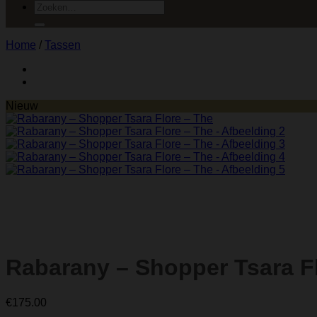
Zoeken
naar:
Home
/
Tassen
Nieuw
Rabarany – Shopper Tsara F
€
175.00