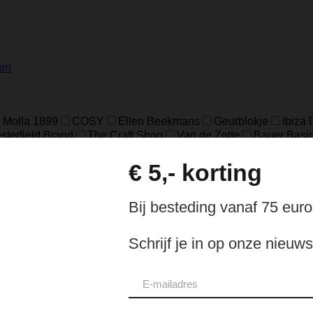
en
 Molla 1899
COSY
Ellen Beekmans
Geurblokje
Ibiza
terfield Brand
The Craft Shop
Van de Zotte
Bauer Basi
Noosa
ON MY MINT
Rabarany
Ripani
SILT
Smaak
Depeche Bags
Essentia
Jeh-Jewels
Locherber Milano
k Karthago
Black Orchid & Lily
Dokki Cotton
Dolce Rom
Velvet Wood
Venetiae
Agathis Amber
Basil & Mandari
in Pine
Santal & Tonka
Tea & Lemongrass
Tegenwind
d
Dark Wood
Fel Groen
Grey
Grijs
Licht Grijs
Luipa
e
Off White
Pomgranaat Rood
Red
Rood
Rood bloe
e
Cognac
Eucalyptus
Fog
Gold
Green
Groen
Ol