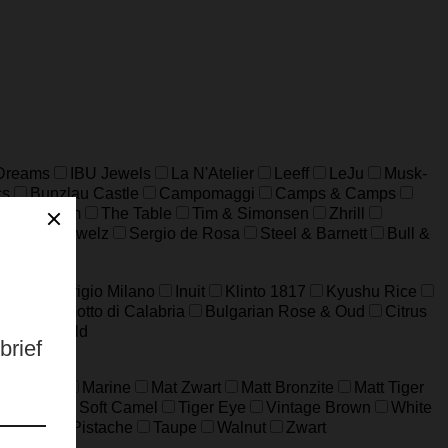
 Dreams
IBU Jewels
La N'Atelier
Leeff
LeJu
Musk-
cs
Bunzlau Castle
Campomaggi
Camps & Camps
 Amsterdam
The Table
Tim & Simonsen
Zhrill
MAS Jewelz
Sergio de Rosa
Steel & Barnett
Bull &
a XXL
Grigio Milano
Inuit
Klinto 1817
Kyushu Rice
n
Bergamotto di Calabria
Bulgarian Rose & Oud
Citrus
WAD
Wild
ard Grijs
Marine
Mat Zwart
Matt Bronzite
Matt Tiger
m Jaspis
Soft Camel
Tiger Eye
Vintage Brown
White
ijfgroen
Pistache
Taupe
Walnut
Zwart