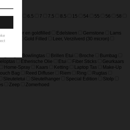
=M
52=L
6.5
7
7.5
8.5
15
54
55
56
58
ideerd zilver en goldfilled
Edelsteen
Gemstone
Lams
Edelstaal
Gold Filled
Leer, Verzilverd (30 micron)
Big Bag
Bowlingtas
Brillen Etui
Broche
Bumbag
eloptas
Etherische Olie
Etui
Fiber Sticks
Geurkaars
Home-Spray
Kaars
Ketting
Laptop Tas
Make-Up
ouch Bag
Reed Diffuser
Riem
Ring
Rugtas
Sleuteletui
Sleutelhanger
Special Edition
Stolp
es
Zeep
Zomerhoed