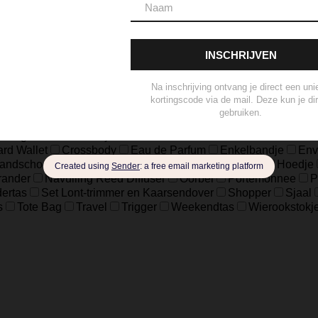
18.5
37
39
41
8
L/XL
S/M
XXS/XS
48=S
50
ch
sterling Zilver geoxideerd, Goldfilled
925 sterling zilver, geox
eer
Zilver Verguld
100% katoen
Acetaat
Buffelhoorn
5 micron)
Autogeur
Avondtasje
Bandana
Beanie
Bedel
Belt
ard Wallet
Crossbody
Eau de Parfum
Enkelbandje
Env
andschoen
Handtas
Hanger
Heuptas
Hoed
Hoedje
brander
Navulling Reed Diffuser
Oorbel
Portemonnee
P
ertas
Set Lont-trimmer en Kaarsendover
Shopper
Sjaal
s
Tote Bag
Travel
Trigger
Weekendtas
Wierookstokj