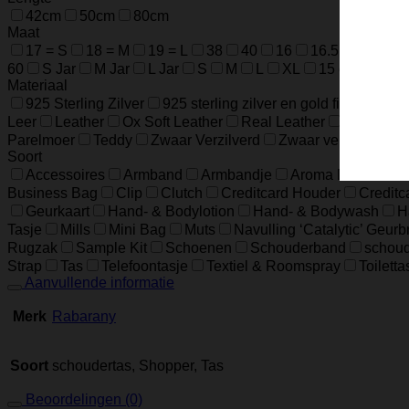
42cm
50cm
80cm
Maat
17 = S
18 = M
19 = L
38
40
16
16.5
17.5
60
S Jar
M Jar
L Jar
S
M
L
XL
15 cm / 5.9 in
Materiaal
925 Sterling Zilver
925 sterling zilver en gold filled
925 
Leer
Leather
Ox Soft Leather
Real Leather
Runder L
Parelmoer
Teddy
Zwaar Verzilverd
Zwaar verzilverd (1
Soort
Accessoires
Armband
Armbandje
Aroma Diffuser
Business Bag
Clip
Clutch
Creditcard Houder
Creditc
Geurkaart
Hand- & Bodylotion
Hand- & Bodywash
H
Tasje
Mills
Mini Bag
Muts
Navulling ‘Catalytic’ Geur
Rugzak
Sample Kit
Schoenen
Schouderband
schoud
Strap
Tas
Telefoontasje
Textiel & Roomspray
Toiletta
Aanvullende informatie
Merk
Rabarany
Soort
schoudertas, Shopper, Tas
Beoordelingen (0)