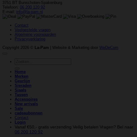
3751 BT Bunschoten-Spakenburg
Telefoon:
06 200 120 92
E-mail:
info@la-pam.nl
Contact
Veelgestelde vragen
Algemene voorwaarden
Privacyverklaring
Copyright 2026 ©
La-Pam
| Website & Marketing door
WeDeCom
Zoeken
naar:
Home
Merken
Geurlijn
Sieraden
Sjaals
Tassen
Accessoires
New arrivals
Sale
cadeaubonnen
Contact
Login
Vanaf €50,- gratis verzending
Veilig betalen
Vragen? Bel naar
06 200 120 92