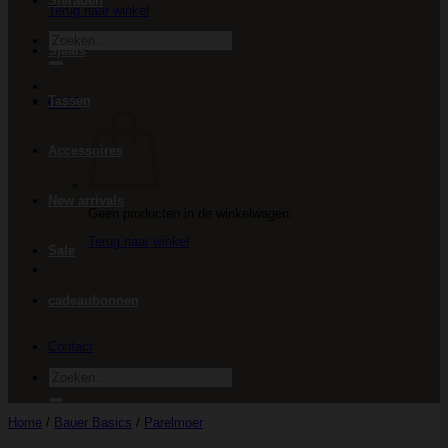
Sieraden
Terug naar winkel
Zoeken
Sjaals
naar:
Tassen
€
0.00
Accessoires
New arrivals
Geen producten in de winkelwagen.
Terug naar winkel
Sale
cadeaubonnen
Contact
Zoeken
naar:
Home
/
Bauer Basics
/
Parelmoer