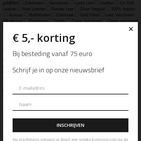
goldfilled
Edelsteen
Gemstone
Lams Leer
Leather
Ox Soft
Leather
Real Leather
Runder Leer
Zilver Verguld
100% katoen
Acetaat
Buffelhoorn
Edelstaal
Gold Filled
Leer, Verzilverd
(30 micron)
Parelmoer
Teddy
Zwaar Verzilverd
Zwaar verzilverd
(15 micron)
Soort
Accessoires
Armband
Armbandje
Aroma Diffuser
Autogeur
Avondtasje
Bandana
Beanie
Bedel
Belt
Big Bag
Bowlingtas
Brillen Etui
Broche
Bumbag
Business Bag
Clip
Clutch
Creditcard Houder
Creditcard Wallet
Crossbody
Eau
de Parfum
Enkelbandje
Enveloptas
Etherische Olie
Etui
Fiber Sticks
Geurkaars
Geurkaart
Hand- & Bodylotion
Hand- &
Bodywash
Handschoen
Handtas
Hanger
Heuptas
Hoed
Hoedje
Home-Spray
Kaars
Ketting
Laptop Tas
Make-Up
Tasje
Mills
Mini Bag
Muts
Navulling ‘Catalytic’ Geurbrander
Navulling Reed Diffuser
Oorbel
Portemonnee
Pouch Bag
Reed
Diffuser
Riem
Ring
Rugtas
Rugzak
Sample Kit
Schoenen
Schouderband
schoudertas
Set Lont-trimmer en Kaarsendover
Shopper
Sjaal
Sleuteletui
Sleutelhanger
Special Edition
Stolp
Strap
Tas
Telefoontasje
Textiel & Roomspray
Toilettas
Tote Bag
Travel
Trigger
Weekendtas
Wierookstokjes
Zeep
Zomerhoed
Aanvullende informatie
Bauer Basics
Merk