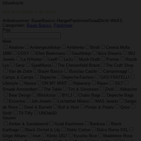
Uitverkocht
Ook beschikbaar in de winkel
Artikelnummer:
BauerBasics–HangerParelmoerOvaalDicht–WitXS
Categorieën:
Bauer Basics
,
Parelmoer
Prijs
Merk
Abalone
Ambergeurblokje
Ambiente
Bindi
Cereria Molla
1899
COSY
Ellen Beekmans
Geurblokje
Ibiza Dreams
IBU
Jewels
La N'Atelier
Leeff
LeJu
Musk-Oudh
Pomax
Rustik
Lys
Senz
SjaalMania
The Chesterfield Brand
The Craft Shop
Van de Zotte
Bauer Basics
Bunzlau Castle
Campomaggi
Camps & Camps
Depeche
Depeche-Fashion
GIGI FRATELLI
Lifestyle
Noosa
ON MY MINT
Rabarany
Ripani
SILT
Smaak Amsterdam
The Table
Tim & Simonsen
Zhrill
Abbacino
Bear Design
Blinckstar
BYLJ
Chabo Bags
Depeche Bags
Essentia
Jeh-Jewels
Locherber Milano
MAS Jewelz
Sergio
de Rosa
Steel & Barnett
Bull & Hunt
Pimps & Pearls
Qoss
Stolt!
Tif-Tiffy
UNOde50
Geuren
Amber & Sandalwood
Azad Kashmere
Banksia
Black
Karthago
Black Orchid & Lily
Dokki Cotton
Dolce Roma XXL
Grigio Milano
Inuit
Klinto 1817
Kyushu Rice
Madeleine Rose