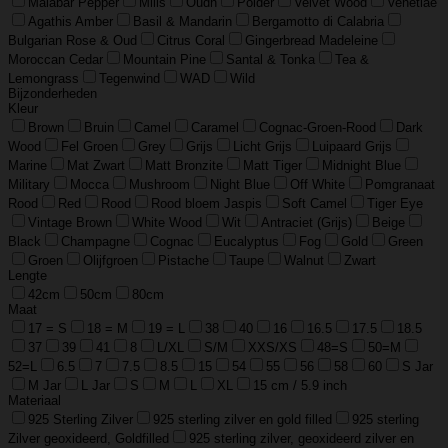
Malabar Pepper
Mills
Oudh
Polder
Velvet Wood
Venetiae
Agathis Amber
Basil & Mandarin
Bergamotto di Calabria
Bulgarian Rose & Oud
Citrus Coral
Gingerbread Madeleine
Moroccan Cedar
Mountain Pine
Santal & Tonka
Tea &
Lemongrass
Tegenwind
WAD
Wild
Bijzonderheden
Kleur
Brown
Bruin
Camel
Caramel
Cognac-Groen-Rood
Dark
Wood
Fel Groen
Grey
Grijs
Licht Grijs
Luipaard Grijs
Marine
Mat Zwart
Matt Bronzite
Matt Tiger
Midnight Blue
Military
Mocca
Mushroom
Night Blue
Off White
Pomgranaat
Rood
Red
Rood
Rood bloem Jaspis
Soft Camel
Tiger Eye
Vintage Brown
White Wood
Wit
Antraciet (Grijs)
Beige
Black
Champagne
Cognac
Eucalyptus
Fog
Gold
Green
Groen
Olijfgroen
Pistache
Taupe
Walnut
Zwart
Lengte
42cm
50cm
80cm
Maat
17 = S
18 = M
19 = L
38
40
16
16.5
17.5
18.5
37
39
41
8
L/XL
S/M
XXS/XS
48=S
50=M
52=L
6.5
7
7.5
8.5
15
54
55
56
58
60
S Jar
M Jar
L Jar
S
M
L
XL
15 cm / 5.9 inch
Materiaal
925 Sterling Zilver
925 sterling zilver en gold filled
925 sterling
Zilver geoxideerd, Goldfilled
925 sterling zilver, geoxideerd zilver en