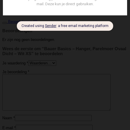
Hanger
Soort
Beoordelingen (0)
Beoordelingen
Er zijn nog geen beoordelingen.
Wees de eerste om “Bauer Basics – Hanger, Parelmoer Ovaal
Dicht – Wit XS” te beoordelen
Je waardering
*
Je beoordeling
*
Naam
*
E-mail
*