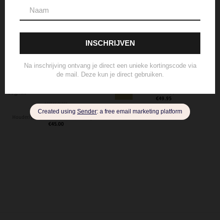
Handtas, schoudertas, Tas
SOORT
Beoordelingen (0)
GERELATEERDE PRODUCTEN
ACCESSOIRES
Laatste
Qoss – TEDDY Shopper – Zwart
€
49.95
ACCESSOIRES
Bear Design – Pasjes-
Houder/Portemonnee ‘Bobby’ – Cognac
€
45.00