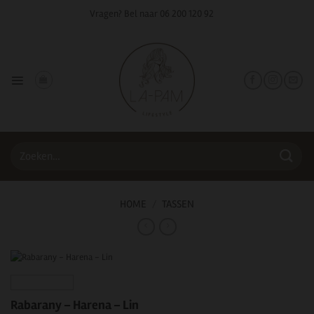
Ga
Vragen? Bel naar
06 200 120 92
naar
inhoud
Zoeken
naar:
HOME
/
TASSEN
Rabarany – Harena – Lin