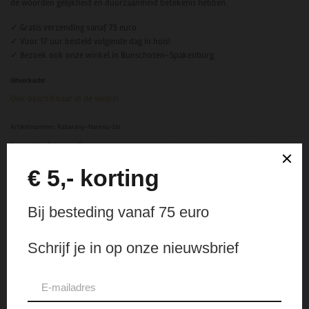
de woorden gelijkheid en duurzaamheid betekenis hebben.
✓ Gratis verzending vanaf 75 euro
✓ Voor 17 uur besteld volgende dag in huis!
✓ Bezoek ook onze winkel in Bunschoten-Spakenburg
Uitverkocht
Ook beschikbaar in de winkel
Artikelnummer:
Rabarany-Harena-Lin
Categorieën:
Rabarany
,
Tassen
Aanvullende informatie
Rabarany
MERK