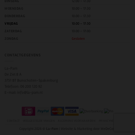
DINSDAG
12:00 – 17:30
WOENSDAG
10:00 – 17:30
DONDERDAG
10:00 – 17:30
VRIJDAG
10:00 – 17:30
ZATERDAG
10:00 – 17:00
ZONDAG
Gesloten
CONTACTGEGEVENS
La-Pam
De Ziel 8 A
3751 BT Bunschoten-Spakenburg
Telefoon:
06 200 120 92
E-mail:
info@la-pam.nl
CONTACT
VEELGESTELDE VRAGEN
ALGEMENE VOORWAARDEN
PRIVACYVERKLARING
Copyright 2026 ©
La-Pam
| Website & Marketing door
WeDeCom