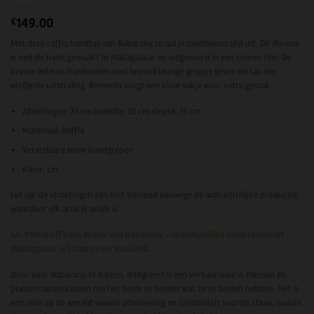
149.00
€
Met deze raffia handtas van Rabarany straal je moeiteloos stijl uit. De
Harena
is met de hand gemaakt in Madagaskar en uitgevoerd in een Linnen tint. De
bruine lederen handvatten met brons kleurige gespjes geven de tas een
verfijnde uitstraling. Binnenin zorgt een klein vakje voor extra gemak.
Afmetingen: 33 cm breedte: 55 cm diepte: 15 cm.
Materiaal: Raffia
Verstelbare leren handgrepen
Kleur: Lin
Let op: de afmetingen zijn niet bindend vanwege de ambachtelijke productie,
waardoor elk artikel uniek is.
LA-PAM is officieel dealer van Rabarany – dé natuurlijke vezel tassen uit
Madagascar, wij staan voor kwaliteit.
Door voor Rabarany te kiezen, integreert u een verhaal waarin mensen en
planten samenkomen om het beste te bieden wat ze te bieden hebben. Het is
een visie op de wereld waarin uitwisseling en creativiteit voorop staan, waarin