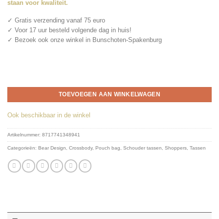
staan voor kwaliteit.
✓ Gratis verzending vanaf 75 euro
✓ Voor 17 uur besteld volgende dag in huis!
✓ Bezoek ook onze winkel in Bunschoten-Spakenburg
TOEVOEGEN AAN WINKELWAGEN
Ook beschikbaar in de winkel
Artikelnummer:
8717741348941
Categorieën:
Bear Design
,
Crossbody
,
Pouch bag
,
Schouder tassen
,
Shoppers
,
Tassen