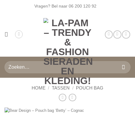
Ga
Vragen? Bel naar
06 200 120 92
naar
inhoud
Zoeken
naar:
HOME
/
TASSEN
/
POUCH BAG