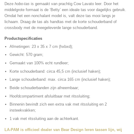
Deze
hobo-tas
is gemaakt van prachtig Cow Lavato leer
. Door het
middelgrote formaat is de ‘Betty’ een ideale tas voor dagelijks gebruik.
Omdat het een nonchalant model is, valt deze tas mooi langs je
lichaam. Draag de tas als handtas met de korte schouderband of
crossbody met de meegeleverde lange schouderband.
Productspecificaties
Afmetingen: 23 x 35 x 7 cm (hxbxd);
Gewicht: 570 gram;
Gemaakt van 100% echt rundleer;
Korte schouderband: circa 45,5 cm (inclusief haken);
Lange schouderband: max. circa 165 cm (inclusief haken);
Beide schouderbanden zijn afneembaar;
Hoofdcompartiment afsluitbaar met ritssluiting;
Binnenin bevindt zich een extra vak met ritssluiting en 2
insteekvakken;
1 vak met ritssluiting aan de achterkant.
LA-PAM is officieel dealer van Bear Design leren tassen lijn, wij