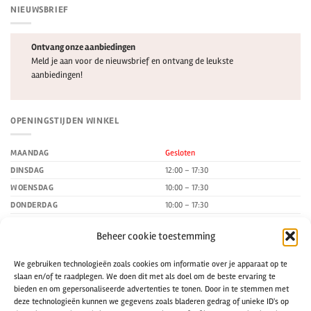
NIEUWSBRIEF
Ontvang onze aanbiedingen
Meld je aan voor de nieuwsbrief en ontvang de leukste
aanbiedingen!
OPENINGSTIJDEN WINKEL
MAANDAG
Gesloten
DINSDAG
12:00 – 17:30
WOENSDAG
10:00 – 17:30
DONDERDAG
10:00 – 17:30
VRIJDAG
10:00 – 17:30
Beheer cookie toestemming
ZATERDAG
10:00 – 17:00
ZONDAG
Gesloten
We gebruiken technologieën zoals cookies om informatie over je apparaat op te
slaan en/of te raadplegen. We doen dit met als doel om de beste ervaring te
bieden en om gepersonaliseerde advertenties te tonen. Door in te stemmen met
CONTACTGEGEVENS
deze technologieën kunnen we gegevens zoals bladeren gedrag of unieke ID's op