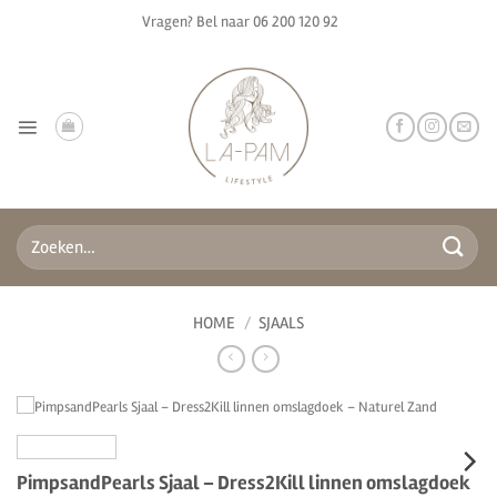
Ga
Vragen? Bel naar
06 200 120 92
naar
inhoud
Zoeken
naar:
HOME
/
SJAALS
PimpsandPearls Sjaal – Dress2Kill linnen omslagdoek