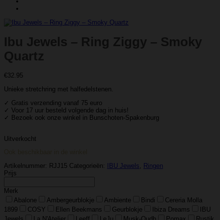
Ibu Jewels – Ring Ziggy – Smoky
Quartz
€
32.95
Unieke stretchring met halfedelstenen.
✓ Gratis verzending vanaf 75 euro
✓ Voor 17 uur besteld volgende dag in huis!
✓ Bezoek ook onze winkel in Bunschoten-Spakenburg
Uitverkocht
Ook beschikbaar in de winkel
Artikelnummer:
RJJ15
Categorieën:
IBU Jewels
,
Ringen
Prijs
Merk
Abalone
Ambergeurblokje
Ambiente
Bindi
Cereria Molla
1899
COSY
Ellen Beekmans
Geurblokje
Ibiza Dreams
IBU
Jewels
La N'Atelier
Leeff
LeJu
Musk-Oudh
Pomax
Rustik