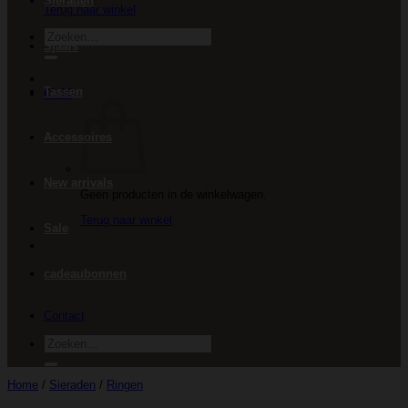
Sieraden
Terug naar winkel
Zoeken
Sjaals
naar:
Tassen
€
0.00
Accessoires
New arrivals
Geen producten in de winkelwagen.
Terug naar winkel
Sale
cadeaubonnen
Contact
Zoeken
naar:
Home
/
Sieraden
/
Ringen