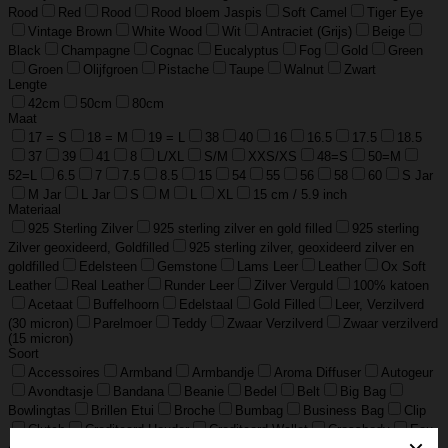
Rood
Red
Rood
Rood bloem Jaspis
Soft Camel
Tiger Eye
Vintage Brown
White Wood
Wit
Antraciet (Grijs)
Beige
Black
Champagne
Cognac
Eucalyptus
Fog
Gold
Green
Groen
Olijfgroen
Pistache
Taupe
Walnut
Zwart
Lengte
42cm
50cm
80cm
Maat
17 = S
18 = M
19 = L
38
40
16
16.5
17.5
18.5
37
39
41
8
L/XL
S/M
XXS/XS
48=S
50=M
52=L
6.5
7
7.5
8.5
15
54
55
56
58
60
S Jar
M Jar
L Jar
S
M
L
XL
15 cm / 5.9 inch
Materiaal
925 Sterling Zilver
925 sterling zilver en gold filled
925 sterling
Zilver geoxideerd, Goldfilled
925 sterling zilver, geoxideerd zilver en
goldfilled
Edelsteen
Gemstone
Lams Leer
Leather
Ox Soft
Leather
Real Leather
Runder Leer
Zilver Verguld
100% katoen
Acetaat
Buffelhoorn
Edelstaal
Gold Filled
Leer, Verzilverd
(30 micron)
Parelmoer
Teddy
Zwaar Verzilverd
Zwaar verzilverd
(15 micron)
Soort
Accessoires
Armband
Armbandje
Aroma Diffuser
Autogeur
Avondtasje
Bandana
Beanie
Bedel
Belt
Big Bag
Bowlingtas
Brillen Etui
Broche
Bumbag
Business Bag
Clip
Clutch
Creditcard Houder
Creditcard Wallet
Crossbody
Eau