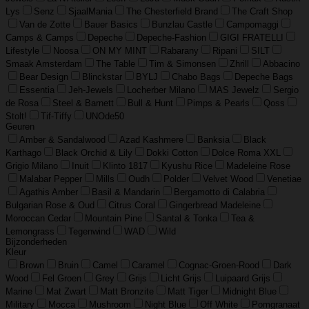
Lys
Senz
SjaalMania
The Chesterfield Brand
The Craft Shop
Van de Zotte
Bauer Basics
Bunzlau Castle
Campomaggi
Camps & Camps
Depeche
Depeche-Fashion
GIGI FRATELLI
Lifestyle
Noosa
ON MY MINT
Rabarany
Ripani
SILT
Smaak Amsterdam
The Table
Tim & Simonsen
Zhrill
Abbacino
Bear Design
Blinckstar
BYLJ
Chabo Bags
Depeche Bags
Essentia
Jeh-Jewels
Locherber Milano
MAS Jewelz
Sergio
de Rosa
Steel & Barnett
Bull & Hunt
Pimps & Pearls
Qoss
Stolt!
Tif-Tiffy
UNOde50
Geuren
Amber & Sandalwood
Azad Kashmere
Banksia
Black
Karthago
Black Orchid & Lily
Dokki Cotton
Dolce Roma XXL
Grigio Milano
Inuit
Klinto 1817
Kyushu Rice
Madeleine Rose
Malabar Pepper
Mills
Oudh
Polder
Velvet Wood
Venetiae
Agathis Amber
Basil & Mandarin
Bergamotto di Calabria
Bulgarian Rose & Oud
Citrus Coral
Gingerbread Madeleine
Moroccan Cedar
Mountain Pine
Santal & Tonka
Tea &
Lemongrass
Tegenwind
WAD
Wild
Bijzonderheden
Kleur
Brown
Bruin
Camel
Caramel
Cognac-Groen-Rood
Dark
Wood
Fel Groen
Grey
Grijs
Licht Grijs
Luipaard Grijs
Marine
Mat Zwart
Matt Bronzite
Matt Tiger
Midnight Blue
Military
Mocca
Mushroom
Night Blue
Off White
Pomgranaat