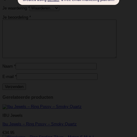
Je waardering
*
Je beoordeling
*
Naam
*
E-mail
*
Gerelateerde producten
IBU Jewels
Ibu Jewels – Ring Possy – Smoky Quartz
€
34.95