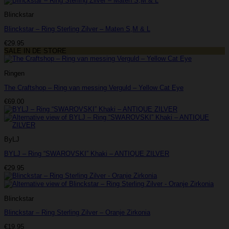
Blinckstar
Blinckstar – Ring Sterling Zilver – Maten S,M & L
€
29.95
SALE IN DE STORE
Ringen
The Craftshop – Ring van messing Verguld – Yellow Cat Eye
€
69.00
ByLJ
BYLJ – Ring “SWAROVSKI” Khaki – ANTIQUE ZILVER
€
29.95
Blinckstar
Blinckstar – Ring Sterling Zilver – Oranje Zirkonia
€
19.95