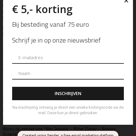
de Parfum
Enkelbandje
Enveloptas
Etherische Olie
Etui
Fiber Sticks
Geurkaars
Geurkaart
Hand- & Bodylotion
Hand- &
Bodywash
Handschoen
Handtas
Hanger
Heuptas
Hoed
Hoedje
Home-Spray
Kaars
Ketting
Laptop Tas
Make-Up
Tasje
Mills
Mini Bag
Muts
Navulling ‘Catalytic’ Geurbrander
Navulling Reed Diffuser
Oorbel
Portemonnee
Pouch Bag
Reed
Diffuser
Riem
Ring
Rugtas
Rugzak
Sample Kit
Schoenen
Schouderband
schoudertas
Set Lont-trimmer en Kaarsendover
Shopper
Sjaal
Sleuteletui
Sleutelhanger
Special Edition
Stolp
Strap
Tas
Telefoontasje
Textiel & Roomspray
Toilettas
Tote Bag
Travel
Trigger
Weekendtas
Wierookstokjes
Zeep
Zomerhoed
Aanvullende informatie
IBU Jewels
Merk
Ring
Soort
Beoordelingen (0)
Beoordelingen
Er zijn nog geen beoordelingen.
Wees de eerste om “Ibu Jewels – Ring Ziggy – Smoky
Quartz” te beoordelen