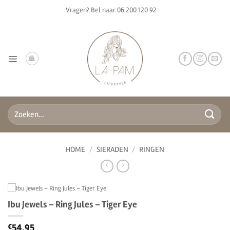
Ga
Vragen? Bel naar
06 200 120 92
naar
inhoud
Zoeken
naar:
HOME
/
SIERADEN
/
RINGEN
Ibu Jewels – Ring Jules – Tiger Eye
54.95
€