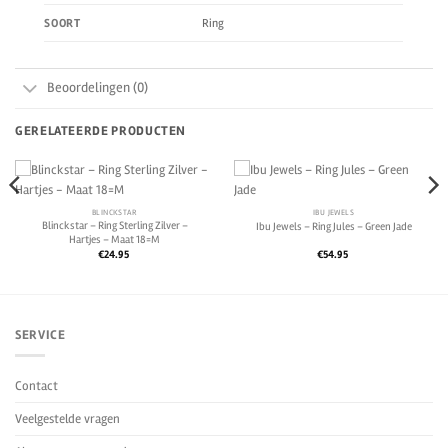
Ring
SOORT
Beoordelingen (0)
GERELATEERDE PRODUCTEN
BLINCKSTAR
IBU JEWELS
Blinckstar – Ring Sterling Zilver –
Ibu Jewels – Ring Jules – Green Jade
Hartjes – Maat 18=M
€
24.95
€
54.95
SERVICE
Contact
Veelgestelde vragen