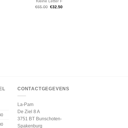
Kleine Letter F
Oorspronkelijke
Huidige
€
65.00
€
32.50
prijs
prijs
was:
is:
€65.00.
€32.50.
ARMBA
Steel & Barnett 
Smo
€
30.
EL
CONTACTGEGEVENS
La-Pam
De Ziel 8 A
30
3751 BT Bunschoten-
30
Spakenburg