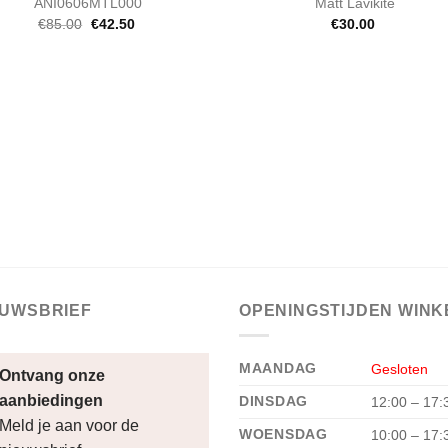
ANI0606MTL000
Matt Lavikite
Oorspronkelijke
Huidige
€
85.00
€
42.50
€
30.00
prijs
prijs
was:
is:
€85.00.
€42.50.
EUWSBRIEF
OPENINGSTIJDEN WINK
MAANDAG
Gesloten
Ontvang onze
aanbiedingen
DINSDAG
12:00 – 17:
Meld je aan voor de
WOENSDAG
10:00 – 17: