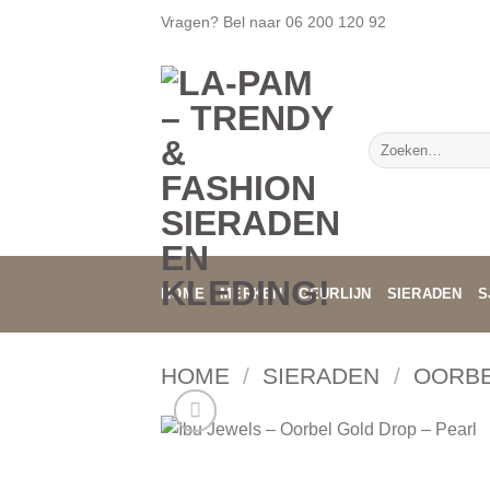
Ga
Vragen? Bel naar
06 200 120 92
naar
inhoud
Zoeken
naar:
HOME
MERKEN
GEURLIJN
SIERADEN
S
HOME
/
SIERADEN
/
OORB