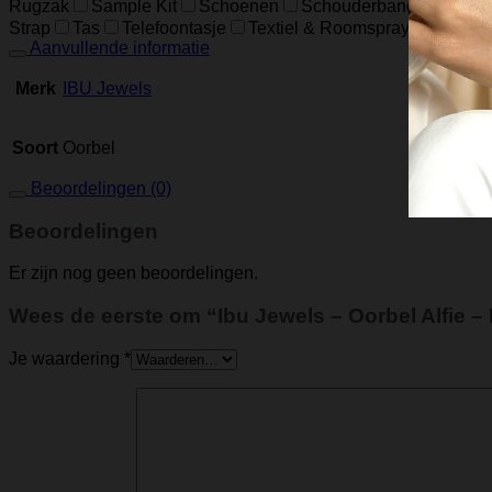
Rugzak
Sample Kit
Schoenen
Schouderband
schoud
Strap
Tas
Telefoontasje
Textiel & Roomspray
Toiletta
Aanvullende informatie
Merk
IBU Jewels
Soort
Oorbel
Beoordelingen (0)
Beoordelingen
Er zijn nog geen beoordelingen.
Wees de eerste om “Ibu Jewels – Oorbel Alfie –
Je waardering
*