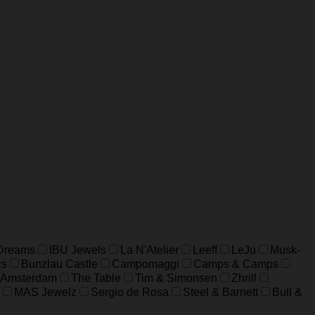
 Dreams
IBU Jewels
La N'Atelier
Leeff
LeJu
Musk-
cs
Bunzlau Castle
Campomaggi
Camps & Camps
 Amsterdam
The Table
Tim & Simonsen
Zhrill
MAS Jewelz
Sergio de Rosa
Steel & Barnett
Bull &