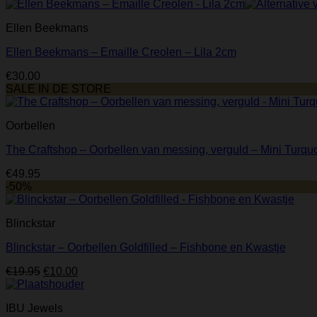
Ellen Beekmans
Ellen Beekmans – Emaille Creolen – Lila 2cm
€
30.00
SALE IN DE STORE
Oorbellen
The Craftshop – Oorbellen van messing, verguld – Mini Turqu
€
49.95
-50%
Blinckstar
Blinckstar – Oorbellen Goldfilled – Fishbone en Kwastje
Oorspronkelijke
Huidige
€
19.95
€
10.00
prijs
prijs
was:
is:
IBU Jewels
€19.95.
€10.00.