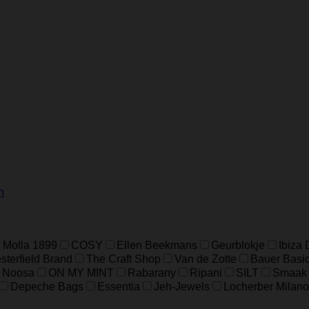
n
 Molla 1899
COSY
Ellen Beekmans
Geurblokje
Ibiza
terfield Brand
The Craft Shop
Van de Zotte
Bauer Basi
Noosa
ON MY MINT
Rabarany
Ripani
SILT
Smaak
Depeche Bags
Essentia
Jeh-Jewels
Locherber Milano