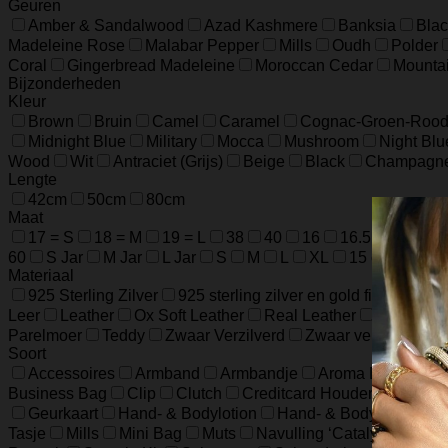
Geuren
Amber & Sandalwood
Azad Kashmere
Banksia
Blac
Madeleine Rose
Malabar Pepper
Mills
Oudh
Polder
Coral
Gingerbread Madeleine
Moroccan Cedar
Mounta
Bijzonderheden
Kleur
Brown
Bruin
Camel
Caramel
Cognac-Groen-Roo
Midnight Blue
Military
Mocca
Mushroom
Night Blu
Wood
Wit
Antraciet (Grijs)
Beige
Black
Champagn
Lengte
42cm
50cm
80cm
Maat
17 = S
18 = M
19 = L
38
40
16
16.5
17.5
60
S Jar
M Jar
L Jar
S
M
L
XL
15 cm / 5.9 in
Materiaal
925 Sterling Zilver
925 sterling zilver en gold filled
925 
Leer
Leather
Ox Soft Leather
Real Leather
Runder L
Parelmoer
Teddy
Zwaar Verzilverd
Zwaar verzilverd (1
Soort
Accessoires
Armband
Armbandje
Aroma Diffuser
Business Bag
Clip
Clutch
Creditcard Houder
Creditc
Geurkaart
Hand- & Bodylotion
Hand- & Bodywash
H
Tasje
Mills
Mini Bag
Muts
Navulling ‘Catalytic’ Geur