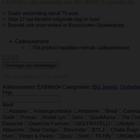
LA-PAM is officieel dealer van IBU JEWELS sieraden lijn.
✓ Gratis verzending vanaf 75 euro
✓ Voor 17 uur besteld volgende dag in huis!
✓ Bezoek ook onze winkel in Bunschoten-Spakenburg
Cadeauservice
Dit product inpakken met de cadeauservice
Ibu
Jewels
Toevoegen aan winkelwagen
–
Oorbel
Ook beschikbaar in de winkel
Alfie
–
Artikelnummer:
EABMix04
Categorieën:
IBU Jewels
,
Oorbelle
Mixed
Prijs
Orange
aantal
Merk
Abalone
Ambergeurblokje
Ambiente
Bindi
Cereria
Oudh
Pomax
Rustik Lys
Senz
SjaalMania
The Ches
Depeche
Depeche-Fashion
GIGI FRATELLI
Lifestyle
Abbacino
Bear Design
Blinckstar
BYLJ
Chabo Bags
Hunt
Pimps & Pearls
Qoss
Stolt!
Tif-Tiffy
UNOde50