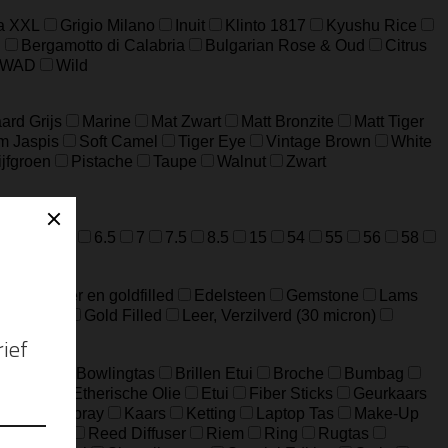
a XXL
Grigio Milano
Inuit
Klinto 1817
Kyushu Rice
n
Bergamotto di Calabria
Bulgarian Rose & Oud
Citrus
WAD
Wild
ard Grijs
Marine
Mat Zwart
Matt Bronzite
Matt Tiger
m Jaspis
Soft Camel
Tiger Eye
Vintage Brown
White
ijfgroen
Pistache
Taupe
Walnut
Zwart
=M
52=L
6.5
7
7.5
8.5
15
54
55
56
58
ideerd zilver en goldfilled
Edelsteen
Gemstone
Lams
Edelstaal
Gold Filled
Leer, Verzilverd (30 micron)
Big Bag
Bowlingtas
Brillen Etui
Broche
Bumbag
eloptas
Etherische Olie
Etui
Fiber Sticks
Geurkaars
Home-Spray
Kaars
Ketting
Laptop Tas
Make-Up
ouch Bag
Reed Diffuser
Riem
Ring
Rugtas