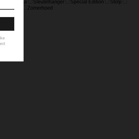
Sleuteletui
Sleutelhanger
Special Edition
Stolp
es
Zeep
Zomerhoed