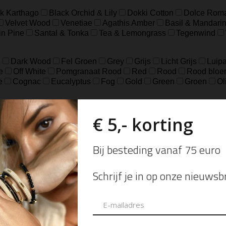
k Karthago
Black Orchid & Lily
Dokki Cotton
Dolce Rom
Velvet Wood
Venetiae
Agathis Amber
Basil & Mandari
in Pine
Santal & Tonka
Tea & Lemongrass
Tegenwind
d
Dark Wood
Fel Groen
Grey
Grijs
Licht Grijs
Luipa
e
Off White
Pomgranaat Rood
Red
Rood
Rood bloe
e
Cognac
Eucalyptus
Fog
Gold
Green
Groen
Ol
18.5
37
39
41
8
L/XL
S/M
XXS/XS
48=S
50
ch
sterling Zilver geoxideerd, Goldfilled
925 sterling zilver, geox
eer
Zilver Verguld
100% katoen
Acetaat
Buffelhoorn
5 micron)
Autogeur
Avondtasje
Bandana
Beanie
Bedel
Belt
ard Wallet
Crossbody
Eau de Parfum
Enkelbandje
Env
andschoen
Handtas
Hanger
Heuptas
Hoed
Hoedje
brander
Navulling Reed Diffuser
Oorbel
Portemonnee
P