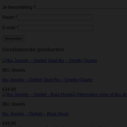
Je beoordeling
*
Naam
*
E-mail
*
Gerelateerde producten
IBU Jewels
Ibu Jewels – Oorbel Stud Bo – Smoky Quartz
€
34.95
IBU Jewels
Ibu Jewels – Oorbel – Baja Hoop
€
49.95