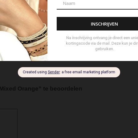
ertas
Set Lont-trimmer en Kaarsendover
Shopper
Sjaal
s
Tote Bag
Travel
Trigger
Weekendtas
Wierookstokj
 Mixed Orange” te beoordelen