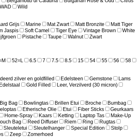
n
Bergamotto di Calabria
Bulgarian Rose & Oud
Citrus
WAD
Wild
ard Grijs
Marine
Mat Zwart
Matt Bronzite
Matt Tiger
m Jaspis
Soft Camel
Tiger Eye
Vintage Brown
White
ijfgroen
Pistache
Taupe
Walnut
Zwart
=M
52=L
6.5
7
7.5
8.5
15
54
55
56
58
ideerd zilver en goldfilled
Edelsteen
Gemstone
Lams
Edelstaal
Gold Filled
Leer, Verzilverd (30 micron)
Big Bag
Bowlingtas
Brillen Etui
Broche
Bumbag
eloptas
Etherische Olie
Etui
Fiber Sticks
Geurkaars
Home-Spray
Kaars
Ketting
Laptop Tas
Make-Up
ouch Bag
Reed Diffuser
Riem
Ring
Rugtas
Sleuteletui
Sleutelhanger
Special Edition
Stolp
es
Zeep
Zomerhoed