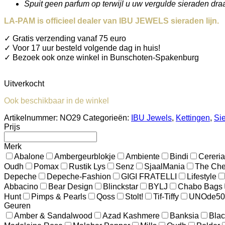
Spuit geen parfum op terwijl u uw vergulde sieraden draa
LA-PAM is officieel dealer van IBU JEWELS sieraden lijn.
✓ Gratis verzending vanaf 75 euro
✓ Voor 17 uur besteld volgende dag in huis!
✓ Bezoek ook onze winkel in Bunschoten-Spakenburg
Uitverkocht
Ook beschikbaar in de winkel
Artikelnummer:
NO29
Categorieën:
IBU Jewels
,
Kettingen
,
Si
Prijs
Merk
Abalone
Ambergeurblokje
Ambiente
Bindi
Cereria
Oudh
Pomax
Rustik Lys
Senz
SjaalMania
The Ches
Depeche
Depeche-Fashion
GIGI FRATELLI
Lifestyle
Abbacino
Bear Design
Blinckstar
BYLJ
Chabo Bags
Hunt
Pimps & Pearls
Qoss
Stolt!
Tif-Tiffy
UNOde50
Geuren
Amber & Sandalwood
Azad Kashmere
Banksia
Blac