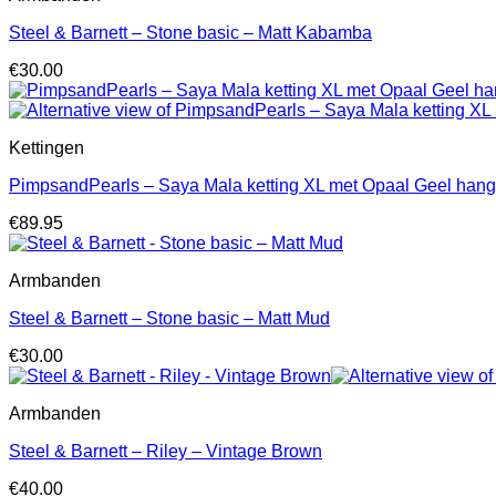
Steel & Barnett – Stone basic – Matt Kabamba
€
30.00
Kettingen
PimpsandPearls – Saya Mala ketting XL met Opaal Geel hang
€
89.95
Armbanden
Steel & Barnett – Stone basic – Matt Mud
€
30.00
Armbanden
Steel & Barnett – Riley – Vintage Brown
€
40.00