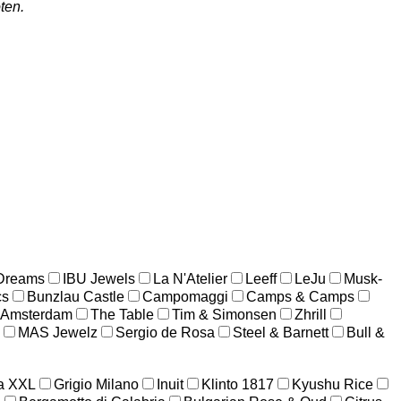
ten.
 Dreams
IBU Jewels
La N'Atelier
Leeff
LeJu
Musk-
cs
Bunzlau Castle
Campomaggi
Camps & Camps
 Amsterdam
The Table
Tim & Simonsen
Zhrill
MAS Jewelz
Sergio de Rosa
Steel & Barnett
Bull &
a XXL
Grigio Milano
Inuit
Klinto 1817
Kyushu Rice