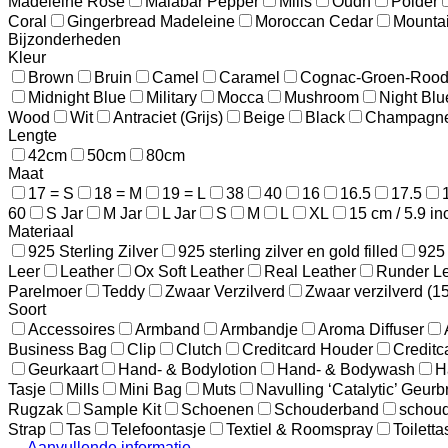
Madeleine Rose
Malabar Pepper
Mills
Oudh
Polder
Coral
Gingerbread Madeleine
Moroccan Cedar
Mounta
Bijzonderheden
Kleur
Brown
Bruin
Camel
Caramel
Cognac-Groen-Roo
Midnight Blue
Military
Mocca
Mushroom
Night Blu
Wood
Wit
Antraciet (Grijs)
Beige
Black
Champagn
Lengte
42cm
50cm
80cm
Maat
17 = S
18 = M
19 = L
38
40
16
16.5
17.5
60
S Jar
M Jar
L Jar
S
M
L
XL
15 cm / 5.9 in
Materiaal
925 Sterling Zilver
925 sterling zilver en gold filled
925 
Leer
Leather
Ox Soft Leather
Real Leather
Runder L
Parelmoer
Teddy
Zwaar Verzilverd
Zwaar verzilverd (1
Soort
Accessoires
Armband
Armbandje
Aroma Diffuser
Business Bag
Clip
Clutch
Creditcard Houder
Creditc
Geurkaart
Hand- & Bodylotion
Hand- & Bodywash
H
Tasje
Mills
Mini Bag
Muts
Navulling ‘Catalytic’ Geur
Rugzak
Sample Kit
Schoenen
Schouderband
schoud
Strap
Tas
Telefoontasje
Textiel & Roomspray
Toiletta
Aanvullende informatie