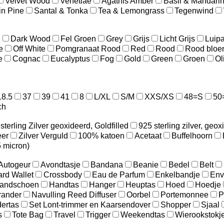
Velvet Wood
Venetiae
Agathis Amber
Basil & Mandari
in Pine
Santal & Tonka
Tea & Lemongrass
Tegenwind
d
Dark Wood
Fel Groen
Grey
Grijs
Licht Grijs
Luipa
e
Off White
Pomgranaat Rood
Red
Rood
Rood bloe
e
Cognac
Eucalyptus
Fog
Gold
Green
Groen
Ol
18.5
37
39
41
8
L/XL
S/M
XXS/XS
48=S
50
ch
sterling Zilver geoxideerd, Goldfilled
925 sterling zilver, geox
eer
Zilver Verguld
100% katoen
Acetaat
Buffelhoorn
5 micron)
Autogeur
Avondtasje
Bandana
Beanie
Bedel
Belt
ard Wallet
Crossbody
Eau de Parfum
Enkelbandje
Env
andschoen
Handtas
Hanger
Heuptas
Hoed
Hoedje
brander
Navulling Reed Diffuser
Oorbel
Portemonnee
P
ertas
Set Lont-trimmer en Kaarsendover
Shopper
Sjaal
s
Tote Bag
Travel
Trigger
Weekendtas
Wierookstokj