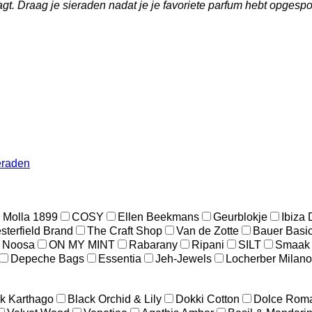
gt. Draag je sieraden nadat je je favoriete parfum hebt opgespo
eraden
 Molla 1899
COSY
Ellen Beekmans
Geurblokje
Ibiza
terfield Brand
The Craft Shop
Van de Zotte
Bauer Basi
Noosa
ON MY MINT
Rabarany
Ripani
SILT
Smaak
Depeche Bags
Essentia
Jeh-Jewels
Locherber Milano
k Karthago
Black Orchid & Lily
Dokki Cotton
Dolce Rom