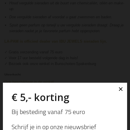
Houd vergulde sieraden uit de buurt van chemicaliën, oliën en make-
up.
Doe vergulde sieraden af ​​voordat u gaat zwemmen en baden.
Spuit geen parfum op terwijl u uw vergulde sieraden draagt. Draag je
sieraden nadat je je favoriete parfum hebt opgespoten.
LA-PAM is officieel dealer van IBU JEWELS sieraden lijn.
✓ Gratis verzending vanaf 75 euro
✓ Voor 17 uur besteld volgende dag in huis!
✓ Bezoek ook onze winkel in Bunschoten-Spakenburg
Uitverkocht
Ook beschikbaar in de winkel
Artikelnummer:
PE05
Categorieën:
Armbanden
,
IBU Jewels
,
Sieraden