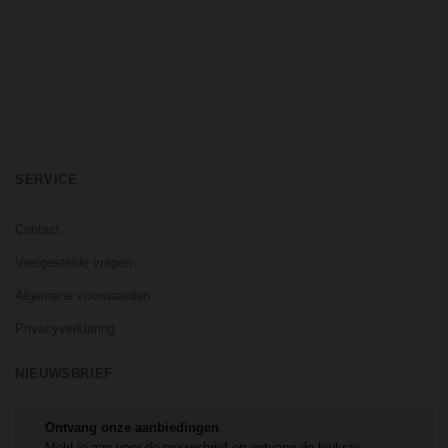
SERVICE
Contact
Veelgestelde vragen
Algemene voorwaarden
Privacyverklaring
NIEUWSBRIEF
Ontvang onze aanbiedingen
Meld je aan voor de nieuwsbrief en ontvang de leukste