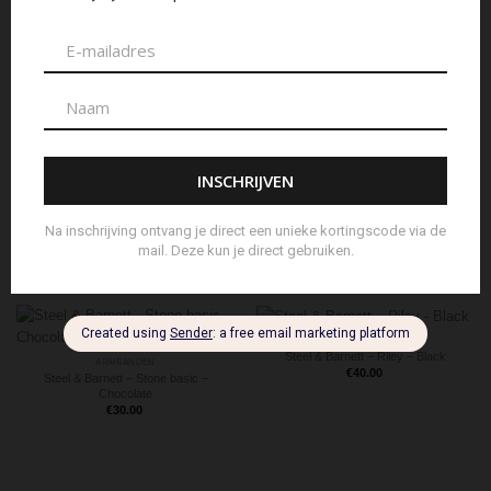
Aanvullende informatie
IBU Jewels
MERK
Armbandje
SOORT
Beoordelingen (0)
GERELATEERDE PRODUCTEN
ARMBANDEN
Steel & Barnett – Riley – Black
ARMBANDEN
€
40.00
Steel & Barnett – Stone basic –
Chocolate
€
30.00