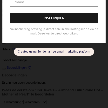
Hoedje
Home-Spray
Kaars
Ketting
Laptop Tas
Make-Up
Tasje
Mills
Mini Bag
Muts
Navulling ‘Catalytic’ Geurbrander
Navulling Reed Diffuser
Oorbel
Portemonnee
Pouch Bag
Reed
Diffuser
Riem
Ring
Rugtas
Rugzak
Sample Kit
Schoenen
Schouderband
schoudertas
Set Lont-trimmer en Kaarsendover
Shopper
Sjaal
Sleuteletui
Sleutelhanger
Special Edition
Stolp
Strap
Tas
Telefoontasje
Textiel & Roomspray
Toilettas
Tote Bag
Travel
Trigger
Weekendtas
Wierookstokjes
Zeep
Zomerhoed
Aanvullende informatie
IBU Jewels
Merk
Armbandje
Soort
Beoordelingen (0)
Beoordelingen
Er zijn nog geen beoordelingen.
Wees de eerste om “Ibu Jewels – Armband Lulu Stone Dot –
Mother of Pearl” te beoordelen
Je waardering
*