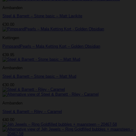
€65.00.
€32.50.
Armbanden
Steel & Barnett – Stone basic – Matt Lavikite
€
30.00
Kettingen
PimpsandPearls – Mala Ketting Kort – Golden Obsidian
€
39.95
Armbanden
Steel & Barnett – Stone basic – Matt Mud
€
30.00
Armbanden
Steel & Barnett – Riley – Caramel
€
40.00