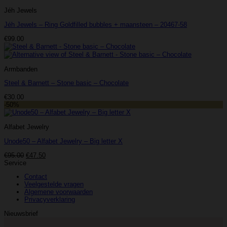
Jéh Jewels
Jéh Jewels – Ring Goldfilled bubbles + maansteen – 20467-58
€
99.00
Armbanden
Steel & Barnett – Stone basic – Chocolate
€
30.00
-50%
Alfabet Jewelry
Unode50 – Alfabet Jewelry – Big letter X
Oorspronkelijke
Huidige
€
95.00
€
47.50
prijs
prijs
Service
was:
is:
Contact
€95.00.
€47.50.
Veelgestelde vragen
Algemene voorwaarden
Privacyverklaring
Nieuwsbrief