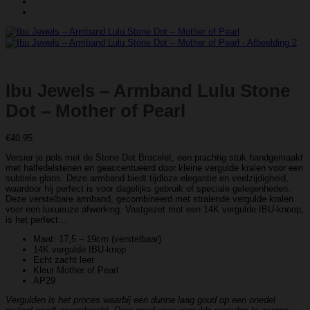
Ibu Jewels – Armband Lulu Stone
Dot – Mother of Pearl
€
40.95
Versier je pols met de Stone Dot Bracelet, een prachtig stuk handgemaakt
met halfedelstenen en geaccentueerd door kleine vergulde kralen voor een
subtiele glans. Deze armband biedt tijdloze elegantie en veelzijdigheid,
waardoor hij perfect is voor dagelijks gebruik of speciale gelegenheden.
Deze verstelbare armband, gecombineerd met stralende vergulde kralen
voor een luxueuze afwerking. Vastgezet met een 14K vergulde IBU-knoop,
is het perfect…
Maat: 17,5 – 19cm (verstelbaar)
14K vergulde IBU-knop
Echt zacht leer
Kleur Mother of Pearl
AP29
Vergulden is het proces waarbij een dunne laag goud op een onedel