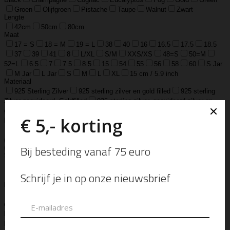
Groen
Olijfgroen
Pistache
Taupe
Walnut
Zwart
Lengte
42cm
50cm
80cm
Maat
17 = S
18 = M
19 = L
38
40
16
16.5
17.5
18.5
37
39
41
8
L/XL
S/M
XXS/XS
48=S
50=M
52=L
6.5
7
7.5
8.5
15
54
55
56
58
60
S Jar
M Jar
L Jar
S
M
L
XL
15 cm / 5.9 inch
Materiaal
925 Sterling Zilver
925 sterling zilver en gold filled
925 sterling
Zilver geoxideerd, Goldfilled
925 sterling zilver, geoxideerd zilver en
goldfilled
Edelsteen
Gemstone
Lams Leer
Leather
Ox Soft
Leather
Real Leather
Runder Leer
Zilver Verguld
100% katoen
Acetaat
Buffelhoorn
Edelstaal
Gold Filled
Leer, Verzilverd
(30 micron)
Parelmoer
Teddy
Zwaar Verzilverd
Zwaar verzilverd
(15 micron)
Soort
Accessoires
Armband
Armbandje
Aroma Diffuser
Autogeur
Avondtasje
Bandana
Beanie
Bedel
Belt
Big Bag
Bowlingtas
Brillen Etui
Broche
Bumbag
Business Bag
Clip
Clutch
Creditcard Houder
Creditcard Wallet
Crossbody
Eau
de Parfum
Enkelbandje
Enveloptas
Etherische Olie
Etui
Fiber Sticks
Geurkaars
Geurkaart
Hand- & Bodylotion
Hand- &
Bodywash
Handschoen
Handtas
Hanger
Heuptas
Hoed