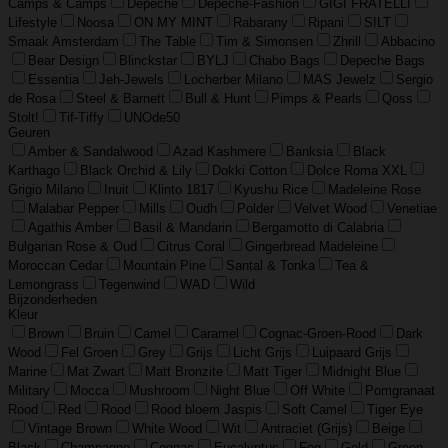
Camps & Camps
Depeche
Depeche-Fashion
GIGI FRATELLI
Lifestyle
Noosa
ON MY MINT
Rabarany
Ripani
SILT
Smaak Amsterdam
The Table
Tim & Simonsen
Zhrill
Abbacino
Bear Design
Blinckstar
BYLJ
Chabo Bags
Depeche Bags
Essentia
Jeh-Jewels
Locherber Milano
MAS Jewelz
Sergio
de Rosa
Steel & Barnett
Bull & Hunt
Pimps & Pearls
Qoss
Stolt!
Tif-Tiffy
UNOde50
Geuren
Amber & Sandalwood
Azad Kashmere
Banksia
Black
Karthago
Black Orchid & Lily
Dokki Cotton
Dolce Roma XXL
Grigio Milano
Inuit
Klinto 1817
Kyushu Rice
Madeleine Rose
Malabar Pepper
Mills
Oudh
Polder
Velvet Wood
Venetiae
Agathis Amber
Basil & Mandarin
Bergamotto di Calabria
Bulgarian Rose & Oud
Citrus Coral
Gingerbread Madeleine
Moroccan Cedar
Mountain Pine
Santal & Tonka
Tea &
Lemongrass
Tegenwind
WAD
Wild
Bijzonderheden
Kleur
Brown
Bruin
Camel
Caramel
Cognac-Groen-Rood
Dark
Wood
Fel Groen
Grey
Grijs
Licht Grijs
Luipaard Grijs
Marine
Mat Zwart
Matt Bronzite
Matt Tiger
Midnight Blue
Military
Mocca
Mushroom
Night Blue
Off White
Pomgranaat
Rood
Red
Rood
Rood bloem Jaspis
Soft Camel
Tiger Eye
Vintage Brown
White Wood
Wit
Antraciet (Grijs)
Beige
Black
Champagne
Cognac
Eucalyptus
Fog
Gold
Green