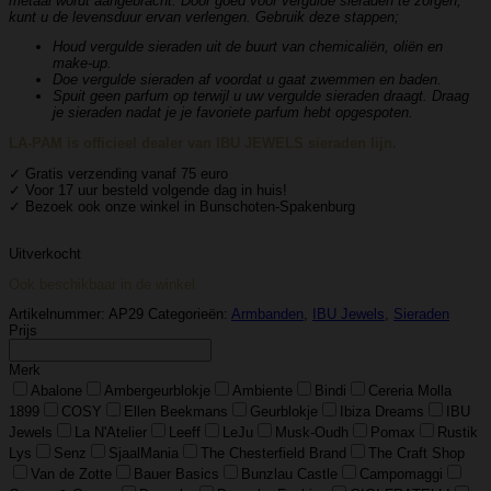
metaal wordt aangebracht. Door goed voor vergulde sieraden te zorgen,
kunt u de levensduur ervan verlengen. Gebruik deze stappen;
Houd vergulde sieraden uit de buurt van chemicaliën, oliën en
make-up.
Doe vergulde sieraden af ​​voordat u gaat zwemmen en baden.
Spuit geen parfum op terwijl u uw vergulde sieraden draagt. Draag
je sieraden nadat je je favoriete parfum hebt opgespoten.
LA-PAM is officieel dealer van IBU JEWELS sieraden lijn.
✓ Gratis verzending vanaf 75 euro
✓ Voor 17 uur besteld volgende dag in huis!
✓ Bezoek ook onze winkel in Bunschoten-Spakenburg
Uitverkocht
Ook beschikbaar in de winkel
Artikelnummer:
AP29
Categorieën:
Armbanden
,
IBU Jewels
,
Sieraden
Prijs
Merk
Abalone
Ambergeurblokje
Ambiente
Bindi
Cereria Molla
1899
COSY
Ellen Beekmans
Geurblokje
Ibiza Dreams
IBU
Jewels
La N'Atelier
Leeff
LeJu
Musk-Oudh
Pomax
Rustik
Lys
Senz
SjaalMania
The Chesterfield Brand
The Craft Shop
Van de Zotte
Bauer Basics
Bunzlau Castle
Campomaggi