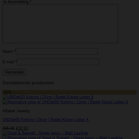
Je beoordeling
*
Naam
*
E-mail
*
Gerelateerde producten
-50%
Alfabet Jewelry
UNOde50 Ketting | Zilver | Bedel Kleine Letter X
Oorspronkelijke
Huidige
€
65.00
€
32.50
prijs
prijs
was:
is: