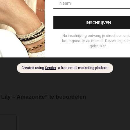
andschoen
Handtas
Hanger
Heuptas
Hoed
Hoedje
brander
Navulling Reed Diffuser
Oorbel
Portemonnee
P
ertas
Set Lont-trimmer en Kaarsendover
Shopper
Sjaal
s
Tote Bag
Travel
Trigger
Weekendtas
Wierookstokj
Lily – Amazonite” te beoordelen