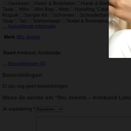
Geurkaart
Hand- & Bodylotion
Hand- & Bodywash
H
Tasje
Mills
Mini Bag
Muts
Navulling ‘Catalytic’ Geur
Rugzak
Sample Kit
Schoenen
Schouderband
schoud
Strap
Tas
Telefoontasje
Textiel & Roomspray
Toiletta
Aanvullende informatie
Merk
IBU Jewels
Soort
Armband, Armbandje
Beoordelingen (0)
Beoordelingen
Er zijn nog geen beoordelingen.
Wees de eerste om “Ibu Jewels – Armband Lulu 
Je waardering
*