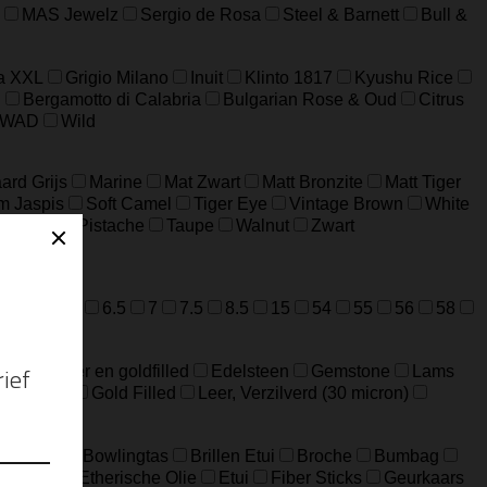
MAS Jewelz
Sergio de Rosa
Steel & Barnett
Bull &
a XXL
Grigio Milano
Inuit
Klinto 1817
Kyushu Rice
n
Bergamotto di Calabria
Bulgarian Rose & Oud
Citrus
WAD
Wild
ard Grijs
Marine
Mat Zwart
Matt Bronzite
Matt Tiger
m Jaspis
Soft Camel
Tiger Eye
Vintage Brown
White
ijfgroen
Pistache
Taupe
Walnut
Zwart
=M
52=L
6.5
7
7.5
8.5
15
54
55
56
58
ideerd zilver en goldfilled
Edelsteen
Gemstone
Lams
Edelstaal
Gold Filled
Leer, Verzilverd (30 micron)
Big Bag
Bowlingtas
Brillen Etui
Broche
Bumbag
eloptas
Etherische Olie
Etui
Fiber Sticks
Geurkaars