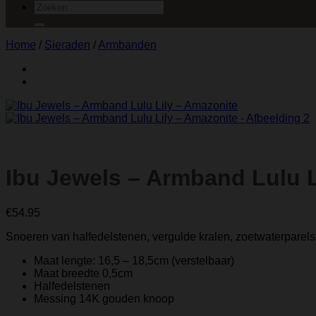
Zoeken
naar:
Home
/
Sieraden
/
Armbanden
Ibu Jewels – Armband Lulu L
€
54.95
Snoeren van halfedelstenen, vergulde kralen, zoetwaterparel
Maat lengte: 16,5 – 18,5cm
(verstelbaar)
Maat breedte 0,5cm
Halfedelstenen
Messing 14K gouden knoop