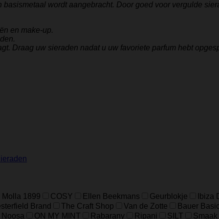
n basismetaal wordt aangebracht. Door goed voor vergulde sier
iën en make-up.
aden.
agt. Draag uw sieraden nadat u uw favoriete parfum hebt opges
ieraden
 Molla 1899
COSY
Ellen Beekmans
Geurblokje
Ibiza
terfield Brand
The Craft Shop
Van de Zotte
Bauer Basi
Noosa
ON MY MINT
Rabarany
Ripani
SILT
Smaak