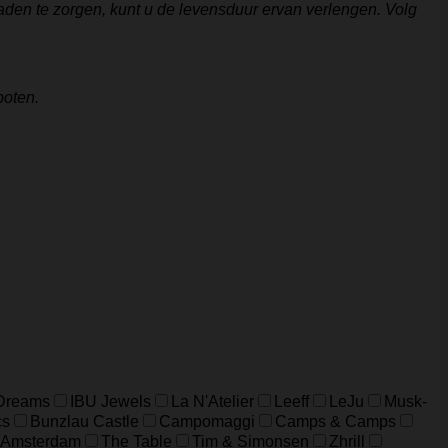
aden te zorgen, kunt u de levensduur ervan verlengen. Volg
poten.
 Dreams
IBU Jewels
La N'Atelier
Leeff
LeJu
Musk-
cs
Bunzlau Castle
Campomaggi
Camps & Camps
 Amsterdam
The Table
Tim & Simonsen
Zhrill