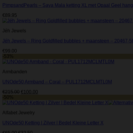
PimpsandPearls – Saya Mala ketting XL met Opaal Geel hang
€
89.95
Jéh Jewels
Jéh Jewels – Ring Goldfilled bubbles + maansteen – 20467-5
€
99.00
-53%
Armbanden
UNOde50 Armband – Coral – PUL1712MCLMTL0M
Oorspronkelijke
Huidige
€
215.00
€
100.00
prijs
prijs
-50%
was:
is:
€215.00.
€100.00.
Alfabet Jewelry
UNOde50 Ketting | Zilver | Bedel Kleine Letter X
Oorspronkelijke
Huidige
€
65.00
€
32.50