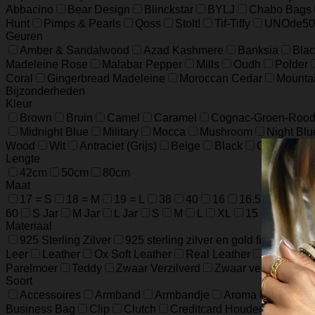
Abbacino
Bear Design
Blinckstar
BYLJ
Chabo Bags
Hunt
Pimps & Pearls
Qoss
Stolt!
Tif-Tiffy
UNOde50
Geuren
Amber & Sandalwood
Azad Kashmere
Banksia
Blac
Madeleine Rose
Malabar Pepper
Mills
Oudh
Polder
Coral
Gingerbread Madeleine
Moroccan Cedar
Mounta
Bijzonderheden
Kleur
Brown
Bruin
Camel
Caramel
Cognac-Groen-Roo
Midnight Blue
Military
Mocca
Mushroom
Night Blu
Wood
Wit
Antraciet (Grijs)
Beige
Black
Champagn
Lengte
42cm
50cm
80cm
Maat
17 = S
18 = M
19 = L
38
40
16
16.5
17.5
60
S Jar
M Jar
L Jar
S
M
L
XL
15 cm / 5.9 in
Materiaal
925 Sterling Zilver
925 sterling zilver en gold filled
925 
Leer
Leather
Ox Soft Leather
Real Leather
Runder L
Parelmoer
Teddy
Zwaar Verzilverd
Zwaar verzilverd (1
Soort
Accessoires
Armband
Armbandje
Aroma Diffuser
Business Bag
Clip
Clutch
Creditcard Houder
Creditc