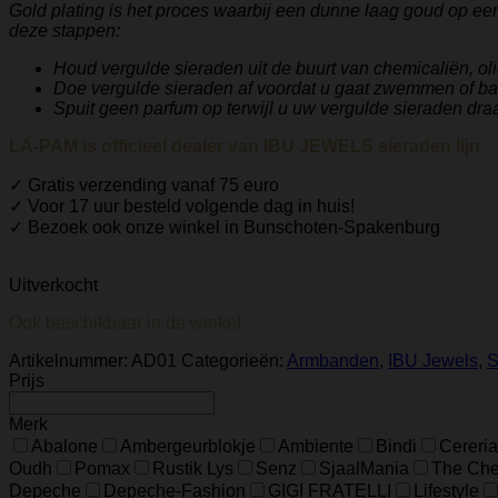
Gold plating is het proces waarbij een dunne laag goud op ee
deze stappen:
Houd vergulde sieraden uit de buurt van chemicaliën, ol
Doe vergulde sieraden af ​​voordat u gaat zwemmen of b
Spuit geen parfum op terwijl u uw vergulde sieraden dra
LA-PAM is officieel dealer van IBU JEWELS sieraden lijn
✓ Gratis verzending vanaf 75 euro
✓ Voor 17 uur besteld volgende dag in huis!
✓ Bezoek ook onze winkel in Bunschoten-Spakenburg
Uitverkocht
Ook beschikbaar in de winkel
Artikelnummer:
AD01
Categorieën:
Armbanden
,
IBU Jewels
,
S
Prijs
Merk
Abalone
Ambergeurblokje
Ambiente
Bindi
Cereria
Oudh
Pomax
Rustik Lys
Senz
SjaalMania
The Ches
Depeche
Depeche-Fashion
GIGI FRATELLI
Lifestyle