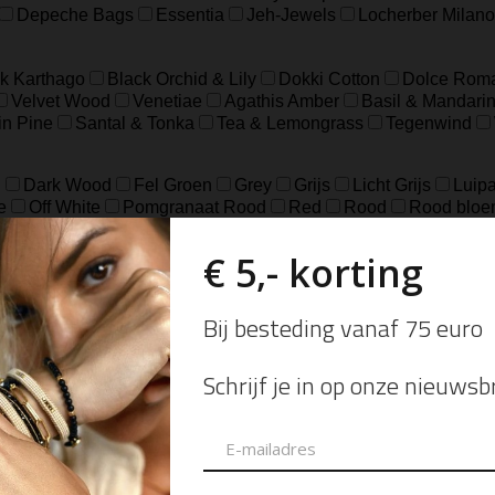
Depeche Bags
Essentia
Jeh-Jewels
Locherber Milano
k Karthago
Black Orchid & Lily
Dokki Cotton
Dolce Rom
Velvet Wood
Venetiae
Agathis Amber
Basil & Mandari
in Pine
Santal & Tonka
Tea & Lemongrass
Tegenwind
d
Dark Wood
Fel Groen
Grey
Grijs
Licht Grijs
Luipa
e
Off White
Pomgranaat Rood
Red
Rood
Rood bloe
e
Cognac
Eucalyptus
Fog
Gold
Green
Groen
Ol
18.5
37
39
41
8
L/XL
S/M
XXS/XS
48=S
50
ch
sterling Zilver geoxideerd, Goldfilled
925 sterling zilver, geox
eer
Zilver Verguld
100% katoen
Acetaat
Buffelhoorn
5 micron)
Autogeur
Avondtasje
Bandana
Beanie
Bedel
Belt
ard Wallet
Crossbody
Eau de Parfum
Enkelbandje
Env