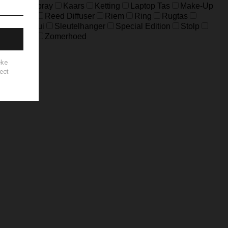
Home-Spray
Kaars
Ketting
Laptop Tas
Make-Up
ouch Bag
Reed Diffuser
Riem
Ring
Rugtas
Sleuteletui
Sleutelhanger
Special Edition
Stolp
es
Zeep
Zomerhoed