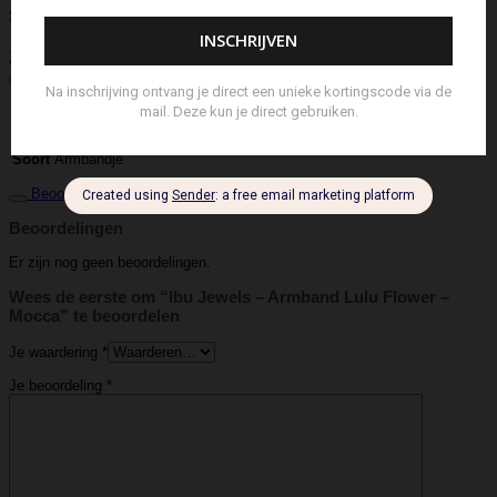
Stolp
Strap
Tas
Telefoontasje
Textiel & Roomspray
Toilettas
Tote Bag
Travel
Trigger
Weekendtas
Wierookstokjes
Zeep
Zomerhoed
Aanvullende informatie
IBU Jewels
Merk
Armbandje
Soort
Beoordelingen (0)
Beoordelingen
Er zijn nog geen beoordelingen.
Wees de eerste om “Ibu Jewels – Armband Lulu Flower –
Mocca” te beoordelen
Je waardering
*
Je beoordeling
*