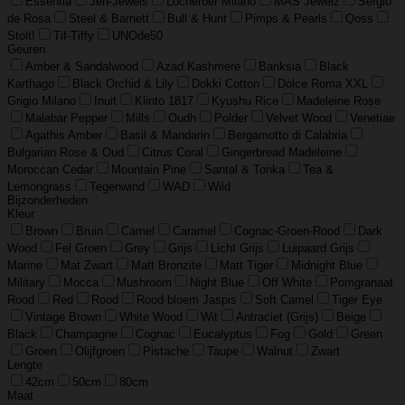
Essentia
Jeh-Jewels
Locherber Milano
MAS Jewelz
Sergio
de Rosa
Steel & Barnett
Bull & Hunt
Pimps & Pearls
Qoss
Stolt!
Tif-Tiffy
UNOde50
Geuren
Amber & Sandalwood
Azad Kashmere
Banksia
Black
Karthago
Black Orchid & Lily
Dokki Cotton
Dolce Roma XXL
Grigio Milano
Inuit
Klinto 1817
Kyushu Rice
Madeleine Rose
Malabar Pepper
Mills
Oudh
Polder
Velvet Wood
Venetiae
Agathis Amber
Basil & Mandarin
Bergamotto di Calabria
Bulgarian Rose & Oud
Citrus Coral
Gingerbread Madeleine
Moroccan Cedar
Mountain Pine
Santal & Tonka
Tea &
Lemongrass
Tegenwind
WAD
Wild
Bijzonderheden
Kleur
Brown
Bruin
Camel
Caramel
Cognac-Groen-Rood
Dark
Wood
Fel Groen
Grey
Grijs
Licht Grijs
Luipaard Grijs
Marine
Mat Zwart
Matt Bronzite
Matt Tiger
Midnight Blue
Military
Mocca
Mushroom
Night Blue
Off White
Pomgranaat
Rood
Red
Rood
Rood bloem Jaspis
Soft Camel
Tiger Eye
Vintage Brown
White Wood
Wit
Antraciet (Grijs)
Beige
Black
Champagne
Cognac
Eucalyptus
Fog
Gold
Green
Groen
Olijfgroen
Pistache
Taupe
Walnut
Zwart
Lengte
42cm
50cm
80cm
Maat