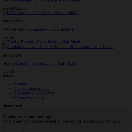
UNOde50 Ketting | Zilver | Bedel Kleine Letter F
Oorspronkelijke
Huidige
€
65.00
€
32.50
prijs
prijs
was:
is:
Armbanden
€65.00.
€32.50.
MAS Jewelz – Turquoise – Goud model 1
€
17.95
Armbanden
Steel & Barnett – Stone basic – Matt Black
€
30.00
Service
Contact
Veelgestelde vragen
Algemene voorwaarden
Privacyverklaring
Nieuwsbrief
Ontvang onze aanbiedingen
Meld je aan voor de nieuwsbrief en ontvang de leukste aanbiedingen!