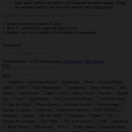
Spuit geen parfum op terwijl u uw vergulde sieraden draagt. Draag
uw sieraden nadat u uw favoriete parfum hebt opgespoten.
LA-PAM is officieel dealer van IBU JEWELS sieraden lijn
✓ Gratis verzending vanaf 75 euro
✓ Voor 17 uur besteld volgende dag in huis!
✓ Bezoek ook onze winkel in Bunschoten-Spakenburg
Uitverkocht
Ook beschikbaar in de winkel
Artikelnummer:
GO07
Categorieën:
Armbanden
,
IBU Jewels
Prijs
Merk
Abalone
Ambergeurblokje
Ambiente
Bindi
Cereria Molla
1899
COSY
Ellen Beekmans
Geurblokje
Ibiza Dreams
IBU
Jewels
La N'Atelier
Leeff
LeJu
Musk-Oudh
Pomax
Rustik
Lys
Senz
SjaalMania
The Chesterfield Brand
The Craft Shop
Van de Zotte
Bauer Basics
Bunzlau Castle
Campomaggi
Camps & Camps
Depeche
Depeche-Fashion
GIGI FRATELLI
Lifestyle
Noosa
ON MY MINT
Rabarany
Ripani
SILT
Smaak Amsterdam
The Table
Tim & Simonsen
Zhrill
Abbacino
Bear Design
Blinckstar
BYLJ
Chabo Bags
Depeche Bags