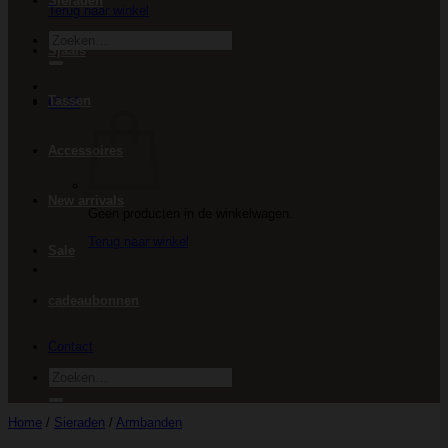
Sieraden
Terug naar winkel
Zoeken
Sjaals
naar:
Tassen
€
0.00
Accessoires
New arrivals
Geen producten in de winkelwagen.
Terug naar winkel
Sale
cadeaubonnen
Contact
Zoeken
naar:
Home
/
Sieraden
/
Armbanden