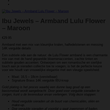
Ibu Jewels – Armband Lulu Flower
– Maroon
€
29.95
Armband met een mix van kleurrijke kralen, halfedelstenen en messing
14K vergulde details
Een subtiele ode aan de natuur: de Lulu Flower armband is een charmante
mix van met de hand geparelde bloemenaccenten, zachte tinten en
subtiele gouden accenten. Ontworpen om een ​​romantische en sierlijke
touch aan je sieraden collectie toe te voegen, is het de perfecte keuze
voor wie houdt van vrouwelijke elegantie met een vleugje speelsheid.
Maat: 16,5 – 18cm (verstelbaar)
Signature Brass 14K vergulde IBU-knop
Gold plating is het proces waarbij een dunne laag goud op een
basismetaal wordt aangebracht. Door goed voor vergulde sieraden te
zorgen, kunt u de levensduur ervan verlengen. Volg deze stappen:
Houd vergulde sieraden uit de buurt van chemicaliën, oliën en
make-up.
Doe vergulde sieraden af ​​voordat u gaat zwemmen of baden.