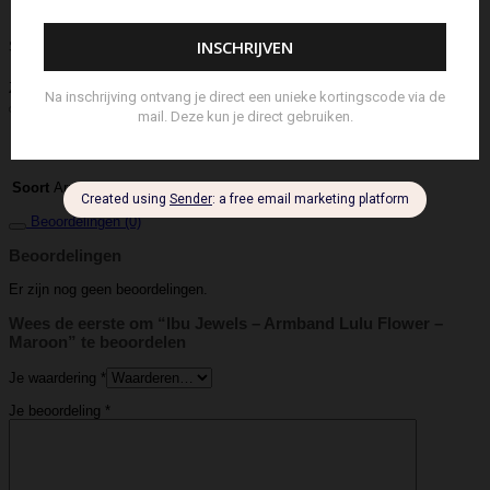
Schouderband
schoudertas
Set Lont-trimmer en Kaarsendover
Shopper
Sjaal
Sleuteletui
Sleutelhanger
Special Edition
Stolp
Strap
Tas
Telefoontasje
Textiel & Roomspray
Toilettas
Tote Bag
Travel
Trigger
Weekendtas
Wierookstokjes
Zeep
Zomerhoed
Aanvullende informatie
IBU Jewels
Merk
Armbandje
Soort
Beoordelingen (0)
Beoordelingen
Er zijn nog geen beoordelingen.
Wees de eerste om “Ibu Jewels – Armband Lulu Flower –
Maroon” te beoordelen
Je waardering
*
Je beoordeling
*