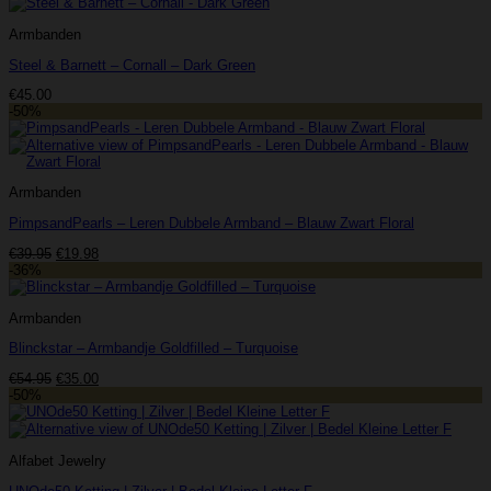
Armbanden
Steel & Barnett – Cornall – Dark Green
€
45.00
-50%
Armbanden
PimpsandPearls – Leren Dubbele Armband – Blauw Zwart Floral
Oorspronkelijke
Huidige
€
39.95
€
19.98
prijs
prijs
-36%
was:
is:
€39.95.
€19.98.
Armbanden
Blinckstar – Armbandje Goldfilled – Turquoise
Oorspronkelijke
Huidige
€
54.95
€
35.00
prijs
prijs
-50%
was:
is:
€54.95.
€35.00.
Alfabet Jewelry