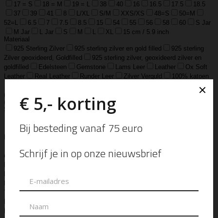
17 = S
18 = M
19 = L
38
40
16
16.5
17.5
18.5
37
39
41
8
L/XL
S/M
XXS/XS
48=S
50=M
52=L
6.5
7
7.5
8.5
15
54
55
56
58
60
S Jar
M Jar
L Jar
S
M
L
XL
15 cm / 5.9 inch
Materiaal
925 Sterling Zilver
925 sterling zilver en gold filled
925 sterling
Zilver geoxideerd, Goldfilled
925 sterling zilver, geoxideerd zilver en
goldfilled
Edelsteen
Gemstone
Lams Leer
Leather
Ox Soft
Leather
Real Leather
Runder Leer
Zilver Verguld
100% katoen
Acetaat
Buffelhoorn
Edelstaal
Gold Filled
Leer, Verzilverd
(30 micron)
Parelmoer
Teddy
Zwaar Verzilverd
Zwaar verzilverd
(15 micron)
Soort
Accessoires
Armband
Armbandje
Aroma Diffuser
Autogeur
Avondtasje
Bandana
Beanie
Bedel
Belt
Big Bag
Bowlingtas
Brillen Etui
Broche
Bumbag
Business Bag
Clip
Clutch
Creditcard Houder
Creditcard Wallet
Crossbody
Eau
de Parfum
Enkelbandje
Enveloptas
Etherische Olie
Etui
Fiber Sticks
Geurkaars
Geurkaart
Hand- & Bodylotion
Hand- &
Bodywash
Handschoen
Handtas
Hanger
Heuptas
Hoed
Hoedje
Home-Spray
Kaars
Ketting
Laptop Tas
Make-Up
Tasje
Mills
Mini Bag
Muts
Navulling ‘Catalytic’ Geurbrander
Navulling Reed Diffuser
Oorbel
Portemonnee
Pouch Bag
Reed
Diffuser
Riem
Ring
Rugtas
Rugzak
Sample Kit
Schoenen