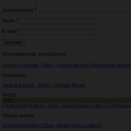
Je beoordeling
*
Naam
*
E-mail
*
Gerelateerde producten
Armbanden
Steel & Barnett – Riley – Vintage Brown
€
40.00
-50%
Alfabet Jewelry
UNOde50 Ketting | Zilver | Bedel Kleine Letter F