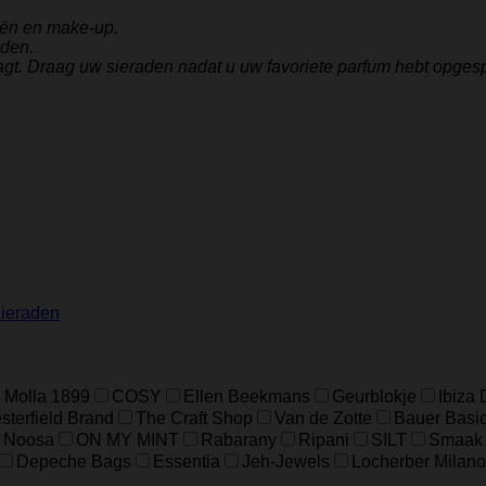
iën en make-up.
aden.
agt. Draag uw sieraden nadat u uw favoriete parfum hebt opges
ieraden
 Molla 1899
COSY
Ellen Beekmans
Geurblokje
Ibiza
terfield Brand
The Craft Shop
Van de Zotte
Bauer Basi
Noosa
ON MY MINT
Rabarany
Ripani
SILT
Smaak
Depeche Bags
Essentia
Jeh-Jewels
Locherber Milano