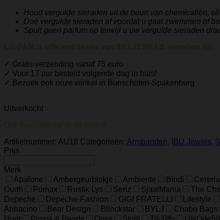
Houd vergulde sieraden uit de buurt van chemicaliën, ol
Doe vergulde sieraden af ​​voordat u gaat zwemmen of b
Spuit geen parfum op terwijl u uw vergulde sieraden dra
LA-PAM is officieel dealer van IBU JEWELS sieraden lijn.
✓ Gratis verzending vanaf 75 euro
✓ Voor 17 uur besteld volgende dag in huis!
✓ Bezoek ook onze winkel in Bunschoten-Spakenburg
Uitverkocht
Ook beschikbaar in de winkel
Artikelnummer:
AU18
Categorieën:
Armbanden
,
IBU Jewels
,
S
Prijs
Merk
Abalone
Ambergeurblokje
Ambiente
Bindi
Cereria
Oudh
Pomax
Rustik Lys
Senz
SjaalMania
The Ches
Depeche
Depeche-Fashion
GIGI FRATELLI
Lifestyle
Abbacino
Bear Design
Blinckstar
BYLJ
Chabo Bags
Hunt
Pimps & Pearls
Qoss
Stolt!
Tif-Tiffy
UNOde50