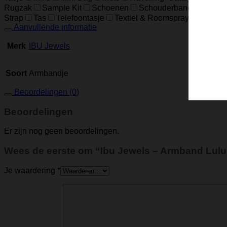
Rugzak
Sample Kit
Schoenen
Schouderband
schoud
Strap
Tas
Telefoontasje
Textiel & Roomspray
Toiletta
Aanvullende informatie
Merk
IBU Jewels
Soort
Armbandje
Beoordelingen (0)
Beoordelingen
Er zijn nog geen beoordelingen.
Wees de eerste om “Ibu Jewels – Armband Lulu
Je waardering
*