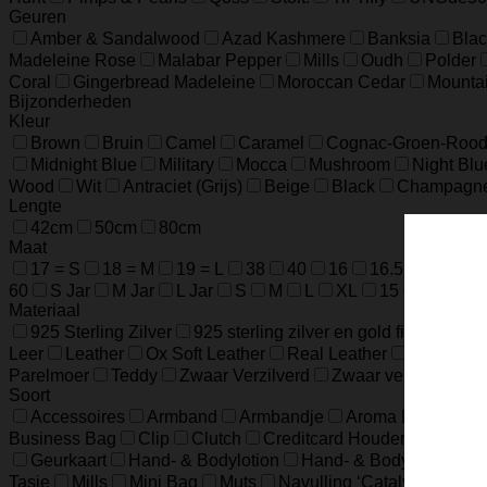
Geuren
Amber & Sandalwood
Azad Kashmere
Banksia
Blac
Madeleine Rose
Malabar Pepper
Mills
Oudh
Polder
Coral
Gingerbread Madeleine
Moroccan Cedar
Mounta
Bijzonderheden
Kleur
Brown
Bruin
Camel
Caramel
Cognac-Groen-Roo
Midnight Blue
Military
Mocca
Mushroom
Night Blu
Wood
Wit
Antraciet (Grijs)
Beige
Black
Champagn
Lengte
42cm
50cm
80cm
Maat
17 = S
18 = M
19 = L
38
40
16
16.5
17.5
60
S Jar
M Jar
L Jar
S
M
L
XL
15 cm / 5.9 in
Materiaal
925 Sterling Zilver
925 sterling zilver en gold filled
925 
Leer
Leather
Ox Soft Leather
Real Leather
Runder L
Parelmoer
Teddy
Zwaar Verzilverd
Zwaar verzilverd (1
Soort
Accessoires
Armband
Armbandje
Aroma Diffuser
Business Bag
Clip
Clutch
Creditcard Houder
Creditc
Geurkaart
Hand- & Bodylotion
Hand- & Bodywash
H
Tasje
Mills
Mini Bag
Muts
Navulling ‘Catalytic’ Geur