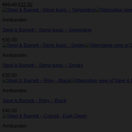
Oorspronkelijke
Huidige
€
65.00
€
32.50
prijs
prijs
was:
is:
Armbanden
€65.00.
€32.50.
Steel & Barnett – Stone basic – Serpentine
€
30.00
Armbanden
Steel & Barnett – Stone basic – Smoky
€
30.00
Armbanden
Steel & Barnett – Riley – Black
€
40.00
Armbanden