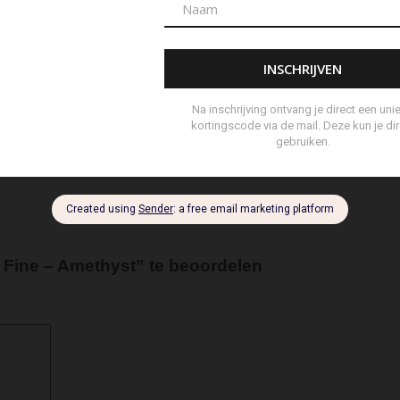
ertas
Set Lont-trimmer en Kaarsendover
Shopper
Sjaal
s
Tote Bag
Travel
Trigger
Weekendtas
Wierookstokj
 Fine – Amethyst” te beoordelen