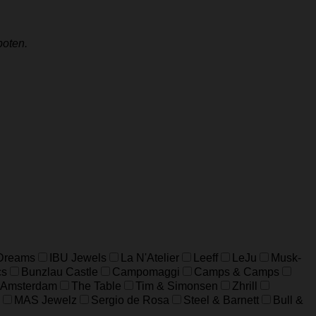
poten.
 Dreams
IBU Jewels
La N'Atelier
Leeff
LeJu
Musk-
cs
Bunzlau Castle
Campomaggi
Camps & Camps
 Amsterdam
The Table
Tim & Simonsen
Zhrill
MAS Jewelz
Sergio de Rosa
Steel & Barnett
Bull &