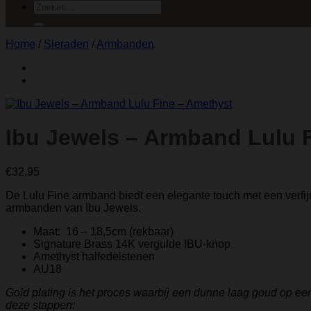
Zoeken
naar:
Home
/
Sieraden
/
Armbanden
Ibu Jewels – Armband Lulu 
€
32.95
De Lulu Fine armband biedt een elegante touch met een verfij
armbanden van Ibu Jewels.
Maat: 16 – 18,5cm (rekbaar)
Signature Brass 14K vergulde IBU-knop
Amethyst halfedelstenen
AU18
Gold plating is het proces waarbij een dunne laag goud op ee
deze stappen: