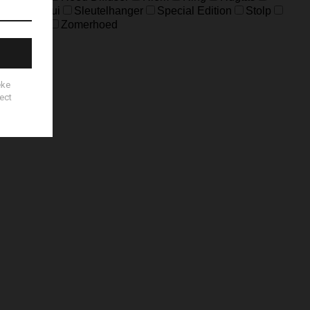
Sleuteletui
Sleutelhanger
Special Edition
Stolp
es
Zeep
Zomerhoed