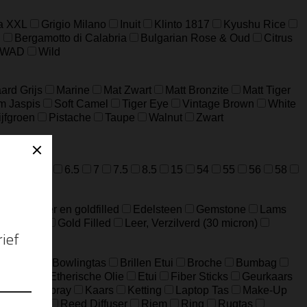
a XXL
Grigio Milano
Inuit
Klinto 1817
Kyushu Rice
n
Bergamotto di Calabria
Bulgarian Rose & Oud
Citrus
WAD
Wild
ard Grijs
Marine
Mat Zwart
Matt Bronzite
Matt Tiger
m Jaspis
Soft Camel
Tiger Eye
Vintage Brown
White
ijfgroen
Pistache
Taupe
Walnut
Zwart
=M
52=L
6.5
7
7.5
8.5
15
54
55
56
58
ideerd zilver en goldfilled
Edelsteen
Gemstone
Lams
Edelstaal
Gold Filled
Leer, Verzilverd (30 micron)
Big Bag
Bowlingtas
Brillen Etui
Broche
Bumbag
eloptas
Etherische Olie
Etui
Fiber Sticks
Geurkaars
Home-Spray
Kaars
Ketting
Laptop Tas
Make-Up
ouch Bag
Reed Diffuser
Riem
Ring
Rugtas