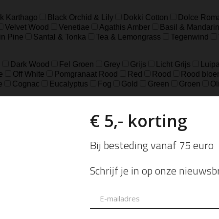
k Karthago
Black Orchid & Lily
Dokki Cotton
Dolce Rom
Velvet Wood
Venetiae
Agathis Amber
Basil & Mandari
in Pine
Santal & Tonka
Tea & Lemongrass
Tegenwind
d
Dark Wood
Fel Groen
Grey
Grijs
Licht Grijs
Luipa
e
Off White
Pomgranaat Rood
Red
Rood
Rood bloe
e
Cognac
Eucalyptus
Fog
Gold
Green
Groen
Ol
18.5
37
39
41
8
L/XL
S/M
XXS/XS
48=S
50
ch
sterling Zilver geoxideerd, Goldfilled
925 sterling zilver, geox
eer
Zilver Verguld
100% katoen
Acetaat
Buffelhoorn
5 micron)
Autogeur
Avondtasje
Bandana
Beanie
Bedel
Belt
ard Wallet
Crossbody
Eau de Parfum
Enkelbandje
Env
andschoen
Handtas
Hanger
Heuptas
Hoed
Hoedje
brander
Navulling Reed Diffuser
Oorbel
Portemonnee
P