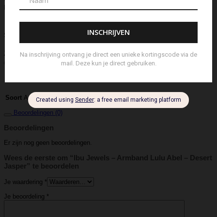
Diffuser
Riem
Ring
Rugtas
Rugzak
Sample Kit
Schoenen
Schouderband
schoudertas
Set Lont-trimmer en Kaarsendover
Shopper
Sjaal
Sleuteletui
Sleutelhanger
Special Edition
Stolp
Strap
Tas
Telefoontasje
Textiel & Roomspray
Toilettas
Tote Bag
Travel
Trigger
Weekendtas
Wierookstokjes
Zeep
Zomerhoed
Aanvullende informatie
IBU Jewels
Merk
Armbandje
Soort
Beoordelingen (0)
Beoordelingen
Er zijn nog geen beoordelingen.
Wees de eerste om “Ibu Jewels – Armband Lulu Abel – Desert
Jasper” te beoordelen
Je waardering
*
Je beoordeling
*