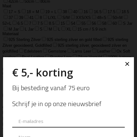
42cm
50cm
80cm
Maat
17 = S
18 = M
19 = L
38
40
16
16.5
17.5
18.5
37
39
41
8
L/XL
S/M
XXS/XS
48=S
50=M
52=L
6.5
7
7.5
8.5
15
54
55
56
58
60
S Jar
M Jar
L Jar
S
M
L
XL
15 cm / 5.9 inch
Materiaal
925 Sterling Zilver
925 sterling zilver en gold filled
925 sterling
Zilver geoxideerd, Goldfilled
925 sterling zilver, geoxideerd zilver en
goldfilled
Edelsteen
Gemstone
Lams Leer
Leather
Ox Soft
Leather
Real Leather
Runder Leer
Zilver Verguld
100% katoen
Acetaat
Buffelhoorn
Edelstaal
Gold Filled
Leer, Verzilverd
(30 micron)
Parelmoer
Teddy
Zwaar Verzilverd
Zwaar verzilverd
(15 micron)
Soort
Accessoires
Armband
Armbandje
Aroma Diffuser
Autogeur
Avondtasje
Bandana
Beanie
Bedel
Belt
Big Bag
Bowlingtas
Brillen Etui
Broche
Bumbag
Business Bag
Clip
Clutch
Creditcard Houder
Creditcard Wallet
Crossbody
Eau
de Parfum
Enkelbandje
Enveloptas
Etherische Olie
Etui
Fiber Sticks
Geurkaars
Geurkaart
Hand- & Bodylotion
Hand- &
Bodywash
Handschoen
Handtas
Hanger
Heuptas
Hoed
Hoedje
Home-Spray
Kaars
Ketting
Laptop Tas
Make-Up
Tasje
Mills
Mini Bag
Muts
Navulling ‘Catalytic’ Geurbrander
Navulling Reed Diffuser
Oorbel
Portemonnee
Pouch Bag
Reed