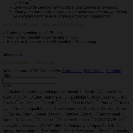
make-up.
Doe vergulde sieraden af ​​voordat u gaat zwemmen en baden.
Spuit geen parfum op terwijl u uw vergulde sieraden draagt. Draag
je sieraden nadat je je favoriete parfum hebt opgespoten.
LA-PAM is officieel dealer van IBU JEWELS
✓ Gratis verzending vanaf 75 euro
✓ Voor 17 uur besteld volgende dag in huis!
✓ Bezoek ook onze winkel in Bunschoten-Spakenburg
Uitverkocht
Ook beschikbaar in de winkel
Artikelnummer:
AT30
Categorieën:
Armbanden
,
IBU Jewels
,
Sieraden
Prijs
Merk
Abalone
Ambergeurblokje
Ambiente
Bindi
Cereria Molla
1899
COSY
Ellen Beekmans
Geurblokje
Ibiza Dreams
IBU
Jewels
La N'Atelier
Leeff
LeJu
Musk-Oudh
Pomax
Rustik
Lys
Senz
SjaalMania
The Chesterfield Brand
The Craft Shop
Van de Zotte
Bauer Basics
Bunzlau Castle
Campomaggi
Camps & Camps
Depeche
Depeche-Fashion
GIGI FRATELLI
Lifestyle
Noosa
ON MY MINT
Rabarany
Ripani
SILT
Smaak Amsterdam
The Table
Tim & Simonsen
Zhrill
Abbacino