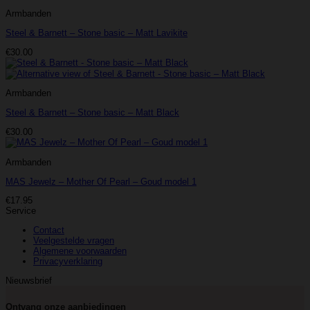
€95.00.
€47.50.
Armbanden
Steel & Barnett – Stone basic – Matt Lavikite
€
30.00
Armbanden
Steel & Barnett – Stone basic – Matt Black
€
30.00
Armbanden
MAS Jewelz – Mother Of Pearl – Goud model 1
€
17.95
Service
Contact
Veelgestelde vragen
Algemene voorwaarden
Privacyverklaring
Nieuwsbrief
Ontvang onze aanbiedingen