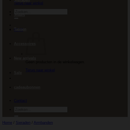
Sieraden
Terug naar winkel
Zoeken
Sjaals
naar:
Tassen
€
0.00
Accessoires
New arrivals
Geen producten in de winkelwagen.
Terug naar winkel
Sale
cadeaubonnen
Contact
Zoeken
naar:
Home
/
Sieraden
/
Armbanden