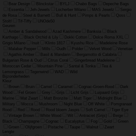
Bear Design
Blinckstar
BYLJ
Chabo Bags
Depeche Bags
Essentia
Jeh-Jewels
Locherber Milano
MAS Jewelz
Sergio
de Rosa
Steel & Barnett
Bull & Hunt
Pimps & Pearls
Qoss
Stolt!
Tif-Tiffy
UNOde50
Geuren
Amber & Sandalwood
Azad Kashmere
Banksia
Black
Karthago
Black Orchid & Lily
Dokki Cotton
Dolce Roma XXL
Grigio Milano
Inuit
Klinto 1817
Kyushu Rice
Madeleine Rose
Malabar Pepper
Mills
Oudh
Polder
Velvet Wood
Venetiae
Agathis Amber
Basil & Mandarin
Bergamotto di Calabria
Bulgarian Rose & Oud
Citrus Coral
Gingerbread Madeleine
Moroccan Cedar
Mountain Pine
Santal & Tonka
Tea &
Lemongrass
Tegenwind
WAD
Wild
Bijzonderheden
Kleur
Brown
Bruin
Camel
Caramel
Cognac-Groen-Rood
Dark
Wood
Fel Groen
Grey
Grijs
Licht Grijs
Luipaard Grijs
Marine
Mat Zwart
Matt Bronzite
Matt Tiger
Midnight Blue
Military
Mocca
Mushroom
Night Blue
Off White
Pomgranaat
Rood
Red
Rood
Rood bloem Jaspis
Soft Camel
Tiger Eye
Vintage Brown
White Wood
Wit
Antraciet (Grijs)
Beige
Black
Champagne
Cognac
Eucalyptus
Fog
Gold
Green
Groen
Olijfgroen
Pistache
Taupe
Walnut
Zwart
Lengte