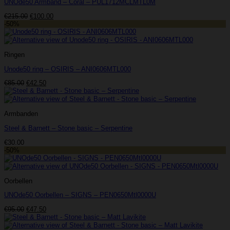
UNOde50 Armband – Coral – PUL1712MCLMTL0M
Oorspronkelijke
Huidige
€
215.00
€
100.00
prijs
prijs
-50%
was:
is:
€215.00.
€100.00.
Ringen
Unode50 ring – OSIRIS – ANI0606MTL000
Oorspronkelijke
Huidige
€
85.00
€
42.50
prijs
prijs
was:
is:
€85.00.
€42.50.
Armbanden
Steel & Barnett – Stone basic – Serpentine
€
30.00
-50%
Oorbellen
UNOde50 Oorbellen – SIGNS – PEN0650Mtl0000U
Oorspronkelijke
Huidige
€
95.00
€
47.50
prijs
prijs
was:
is: