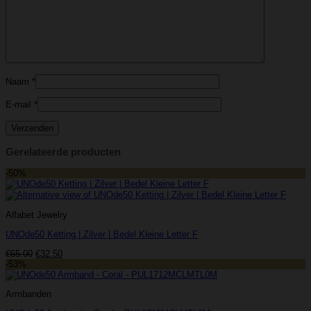
Naam
*
E-mail
*
Gerelateerde producten
-50%
Alfabet Jewelry
UNOde50 Ketting | Zilver | Bedel Kleine Letter F
Oorspronkelijke
Huidige
€
65.00
€
32.50
prijs
prijs
-53%
was:
is:
€65.00.
€32.50.
Armbanden