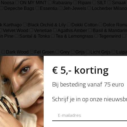
Noosa
ON MY MINT
Rabarany
Ripani
SILT
Smaak
Depeche Bags
Essentia
Jeh-Jewels
Locherber Milano
k Karthago
Black Orchid & Lily
Dokki Cotton
Dolce Rom
Velvet Wood
Venetiae
Agathis Amber
Basil & Mandari
in Pine
Santal & Tonka
Tea & Lemongrass
Tegenwind
d
Dark Wood
Fel Groen
Grey
Grijs
Licht Grijs
Luipa
e
Off White
Pomgranaat Rood
Red
Rood
Rood bloe
e
Cognac
Eucalyptus
Fog
Gold
Green
Groen
Ol
18.5
37
39
41
8
L/XL
S/M
XXS/XS
48=S
50
ch
sterling Zilver geoxideerd, Goldfilled
925 sterling zilver, geox
eer
Zilver Verguld
100% katoen
Acetaat
Buffelhoorn
5 micron)
Autogeur
Avondtasje
Bandana
Beanie
Bedel
Belt