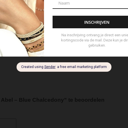
ard Wallet
Crossbody
Eau de Parfum
Enkelbandje
Env
andschoen
Handtas
Hanger
Heuptas
Hoed
Hoedje
brander
Navulling Reed Diffuser
Oorbel
Portemonnee
P
ertas
Set Lont-trimmer en Kaarsendover
Shopper
Sjaal
s
Tote Bag
Travel
Trigger
Weekendtas
Wierookstokj
 Abel – Blue Chalcedony” te beoordelen