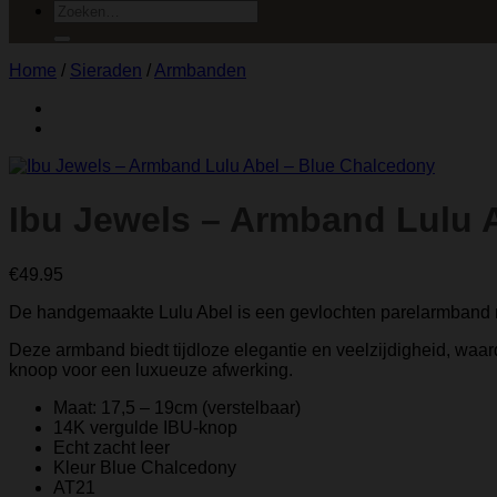
Zoeken
naar:
Home
/
Sieraden
/
Armbanden
Ibu Jewels – Armband Lulu 
€
49.95
De handgemaakte Lulu Abel is een gevlochten parelarmband m
Deze armband biedt tijdloze elegantie en veelzijdigheid, waar
knoop voor een luxueuze afwerking.
Maat: 17,5 – 19cm (verstelbaar)
14K vergulde IBU-knop
Echt zacht leer
Kleur Blue Chalcedony
AT21