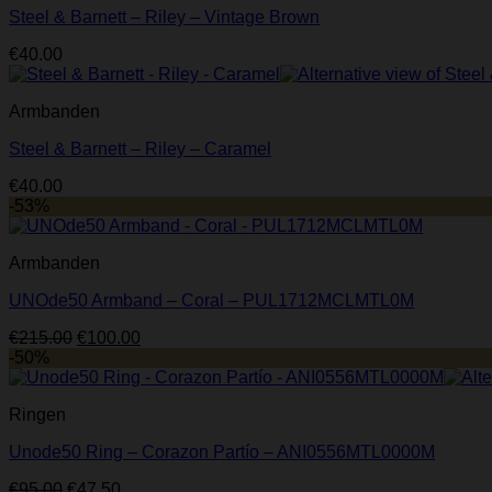
Steel & Barnett – Riley – Vintage Brown
€
40.00
Armbanden
Steel & Barnett – Riley – Caramel
€
40.00
-53%
Armbanden
UNOde50 Armband – Coral – PUL1712MCLMTL0M
Oorspronkelijke
Huidige
€
215.00
€
100.00
prijs
prijs
-50%
was:
is:
€215.00.
€100.00.
Ringen
Unode50 Ring – Corazon Partío – ANI0556MTL0000M
Oorspronkelijke
Huidige
€
95.00
€
47.50