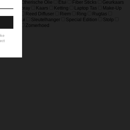
eloptas
Etherische Olie
Etui
Fiber Sticks
Geurkaars
Home-Spray
Kaars
Ketting
Laptop Tas
Make-Up
ouch Bag
Reed Diffuser
Riem
Ring
Rugtas
Sleuteletui
Sleutelhanger
Special Edition
Stolp
es
Zeep
Zomerhoed