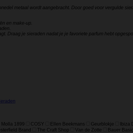
onedel metaal wordt aangebracht. Door goed voor vergulde sier
iën en make-up.
aden.
gt. Draag je sieraden nadat je je favoriete parfum hebt opgespo
ieraden
 Molla 1899
COSY
Ellen Beekmans
Geurblokje
Ibiza
terfield Brand
The Craft Shop
Van de Zotte
Bauer Basi