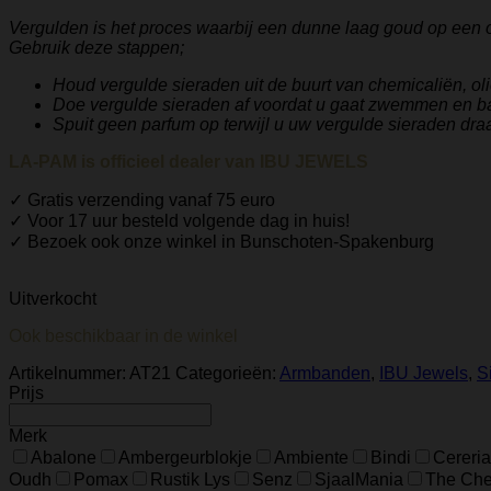
Vergulden is het proces waarbij een dunne laag goud op een 
Gebruik deze stappen;
Houd vergulde sieraden uit de buurt van chemicaliën, ol
Doe vergulde sieraden af ​​voordat u gaat zwemmen en b
Spuit geen parfum op terwijl u uw vergulde sieraden draa
LA-PAM is officieel dealer van IBU JEWELS
✓ Gratis verzending vanaf 75 euro
✓ Voor 17 uur besteld volgende dag in huis!
✓ Bezoek ook onze winkel in Bunschoten-Spakenburg
Uitverkocht
Ook beschikbaar in de winkel
Artikelnummer:
AT21
Categorieën:
Armbanden
,
IBU Jewels
,
S
Prijs
Merk
Abalone
Ambergeurblokje
Ambiente
Bindi
Cereria
Oudh
Pomax
Rustik Lys
Senz
SjaalMania
The Ches