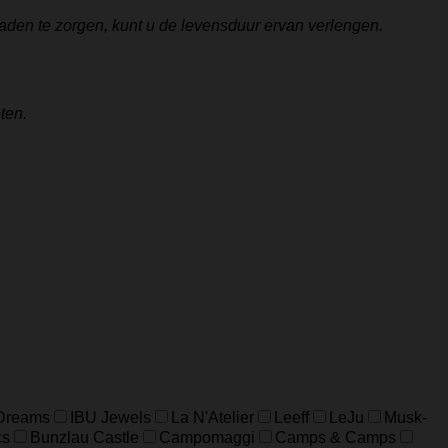
aden te zorgen, kunt u de levensduur ervan verlengen.
ten.
 Dreams
IBU Jewels
La N'Atelier
Leeff
LeJu
Musk-
cs
Bunzlau Castle
Campomaggi
Camps & Camps