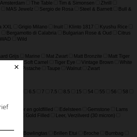
 Amsterdam
The Table
Tim & Simonsen
Zhrill
MAS Jewelz
Sergio de Rosa
Steel & Barnett
Bull &
a XXL
Grigio Milano
Inuit
Klinto 1817
Kyushu Rice
n
Bergamotto di Calabria
Bulgarian Rose & Oud
Citrus
WAD
Wild
ard Grijs
Marine
Mat Zwart
Matt Bronzite
Matt Tiger
m Jaspis
Soft Camel
Tiger Eye
Vintage Brown
White
ijfgroen
Pistache
Taupe
Walnut
Zwart
=M
52=L
6.5
7
7.5
8.5
15
54
55
56
58
ideerd zilver en goldfilled
Edelsteen
Gemstone
Lams
Edelstaal
Gold Filled
Leer, Verzilverd (30 micron)
Big Bag
Bowlingtas
Brillen Etui
Broche
Bumbag