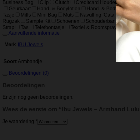
Business Bag
Clip
Clutch
Creditcard Houder
Creditc
Geurkaart
Hand- & Bodylotion
Hand- & Bodywash
H
Tasje
Mills
Mini Bag
Muts
Navulling ‘Catalytic’ Geur
Rugzak
Sample Kit
Schoenen
Schouderband
schoud
Strap
Tas
Telefoontasje
Textiel & Roomspray
Toiletta
Aanvullende informatie
Merk
IBU Jewels
Soort
Armbandje
Beoordelingen (0)
Beoordelingen
Er zijn nog geen beoordelingen.
Wees de eerste om “Ibu Jewels – Armband Lulu
Je waardering
*