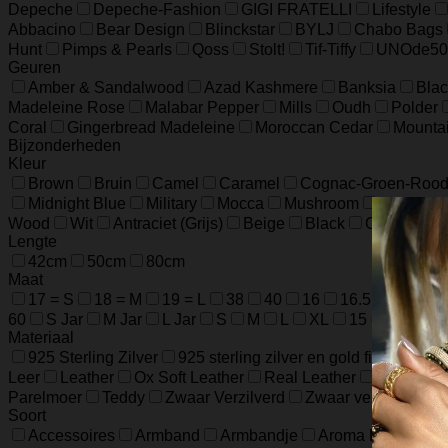
Depeche
Depeche-Fashion
GIGI FRATELLI
Lifestyle
Abbacino
Bear Design
Blinckstar
BYLJ
Chabo Bags
Hunt
Pimps & Pearls
Qoss
Stolt!
Tif-Tiffy
UNOde50
Geuren
Amber & Sandalwood
Azad Kashmere
Banksia
Blac
Madeleine Rose
Malabar Pepper
Mills
Oudh
Polder
Coral
Gingerbread Madeleine
Moroccan Cedar
Mounta
Bijzonderheden
Kleur
Brown
Bruin
Camel
Caramel
Cognac-Groen-Roo
Midnight Blue
Military
Mocca
Mushroom
Night Blu
Wood
Wit
Antraciet (Grijs)
Beige
Black
Champagn
Lengte
42cm
50cm
80cm
Maat
17 = S
18 = M
19 = L
38
40
16
16.5
17.5
60
S Jar
M Jar
L Jar
S
M
L
XL
15 cm / 5.9 in
Materiaal
925 Sterling Zilver
925 sterling zilver en gold filled
925 
Leer
Leather
Ox Soft Leather
Real Leather
Runder L
Parelmoer
Teddy
Zwaar Verzilverd
Zwaar verzilverd (1
Soort
Accessoires
Armband
Armbandje
Aroma Diffuser