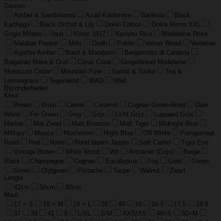
Geuren
Amber & Sandalwood
Azad Kashmere
Banksia
Black
Karthago
Black Orchid & Lily
Dokki Cotton
Dolce Roma XXL
Grigio Milano
Inuit
Klinto 1817
Kyushu Rice
Madeleine Rose
Malabar Pepper
Mills
Oudh
Polder
Velvet Wood
Venetiae
Agathis Amber
Basil & Mandarin
Bergamotto di Calabria
Bulgarian Rose & Oud
Citrus Coral
Gingerbread Madeleine
Moroccan Cedar
Mountain Pine
Santal & Tonka
Tea &
Lemongrass
Tegenwind
WAD
Wild
Bijzonderheden
Kleur
Brown
Bruin
Camel
Caramel
Cognac-Groen-Rood
Dark
Wood
Fel Groen
Grey
Grijs
Licht Grijs
Luipaard Grijs
Marine
Mat Zwart
Matt Bronzite
Matt Tiger
Midnight Blue
Military
Mocca
Mushroom
Night Blue
Off White
Pomgranaat
Rood
Red
Rood
Rood bloem Jaspis
Soft Camel
Tiger Eye
Vintage Brown
White Wood
Wit
Antraciet (Grijs)
Beige
Black
Champagne
Cognac
Eucalyptus
Fog
Gold
Green
Groen
Olijfgroen
Pistache
Taupe
Walnut
Zwart
Lengte
42cm
50cm
80cm
Maat
17 = S
18 = M
19 = L
38
40
16
16.5
17.5
18.5
37
39
41
8
L/XL
S/M
XXS/XS
48=S
50=M