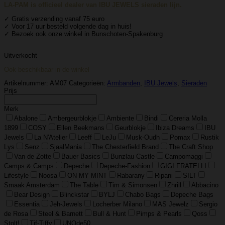
LA-PAM is officieel dealer van IBU JEWELS sieraden lijn.
✓ Gratis verzending vanaf 75 euro
✓ Voor 17 uur besteld volgende dag in huis!
✓ Bezoek ook onze winkel in Bunschoten-Spakenburg
Uitverkocht
Ook beschikbaar in de winkel
Artikelnummer:
AM07
Categorieën:
Armbanden
,
IBU Jewels
,
Sieraden
Prijs
Merk
Abalone
Ambergeurblokje
Ambiente
Bindi
Cereria Molla
1899
COSY
Ellen Beekmans
Geurblokje
Ibiza Dreams
IBU
Jewels
La N'Atelier
Leeff
LeJu
Musk-Oudh
Pomax
Rustik
Lys
Senz
SjaalMania
The Chesterfield Brand
The Craft Shop
Van de Zotte
Bauer Basics
Bunzlau Castle
Campomaggi
Camps & Camps
Depeche
Depeche-Fashion
GIGI FRATELLI
Lifestyle
Noosa
ON MY MINT
Rabarany
Ripani
SILT
Smaak Amsterdam
The Table
Tim & Simonsen
Zhrill
Abbacino
Bear Design
Blinckstar
BYLJ
Chabo Bags
Depeche Bags
Essentia
Jeh-Jewels
Locherber Milano
MAS Jewelz
Sergio
de Rosa
Steel & Barnett
Bull & Hunt
Pimps & Pearls
Qoss
Stolt!
Tif-Tiffy
UNOde50