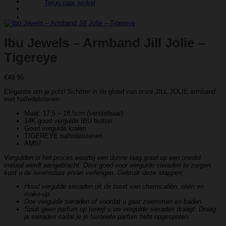
Terug naar winkel
Ibu Jewels – Armband Jill Jolie –
Tigereye
€
49.95
Elegantie om je pols! Schitter in de gloed van onze JILL JOLIE armband
met halfedelstenen.
Maat: 17,5 – 18,5cm (verstelbaar)
14K goud vergulde IBU button
Goud vergulde kralen
TIGEREYE halfedelstenen
AM07
Vergulden is het proces waarbij een dunne laag goud op een onedel
metaal wordt aangebracht. Door goed voor vergulde sieraden te zorgen,
kunt u de levensduur ervan verlengen. Gebruik deze stappen;
Houd vergulde sieraden uit de buurt van chemicaliën, oliën en
make-up.
Doe vergulde sieraden af ​​voordat u gaat zwemmen en baden.
Spuit geen parfum op terwijl u uw vergulde sieraden draagt. Draag
je sieraden nadat je je favoriete parfum hebt opgespoten.