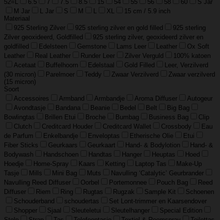
52=L
6.5
7
7.5
8.5
15
54
55
56
58
60
S Jar
M Jar
L Jar
S
M
L
XL
15 cm / 5.9 inch
Materiaal
925 Sterling Zilver
925 sterling zilver en gold filled
925 sterling
Zilver geoxideerd, Goldfilled
925 sterling zilver, geoxideerd zilver en
goldfilled
Edelsteen
Gemstone
Lams Leer
Leather
Ox Soft
Leather
Real Leather
Runder Leer
Zilver Verguld
100% katoen
Acetaat
Buffelhoorn
Edelstaal
Gold Filled
Leer, Verzilverd
(30 micron)
Parelmoer
Teddy
Zwaar Verzilverd
Zwaar verzilverd
(15 micron)
Soort
Accessoires
Armband
Armbandje
Aroma Diffuser
Autogeur
Avondtasje
Bandana
Beanie
Bedel
Belt
Big Bag
Bowlingtas
Brillen Etui
Broche
Bumbag
Business Bag
Clip
Clutch
Creditcard Houder
Creditcard Wallet
Crossbody
Eau
de Parfum
Enkelbandje
Enveloptas
Etherische Olie
Etui
Fiber Sticks
Geurkaars
Geurkaart
Hand- & Bodylotion
Hand- &
Bodywash
Handschoen
Handtas
Hanger
Heuptas
Hoed
Hoedje
Home-Spray
Kaars
Ketting
Laptop Tas
Make-Up
Tasje
Mills
Mini Bag
Muts
Navulling ‘Catalytic’ Geurbrander
Navulling Reed Diffuser
Oorbel
Portemonnee
Pouch Bag
Reed
Diffuser
Riem
Ring
Rugtas
Rugzak
Sample Kit
Schoenen
Schouderband
schoudertas
Set Lont-trimmer en Kaarsendover
Shopper
Sjaal
Sleuteletui
Sleutelhanger
Special Edition
Stolp
Strap
Tas
Telefoontasje
Textiel & Roomspray
Toilettas