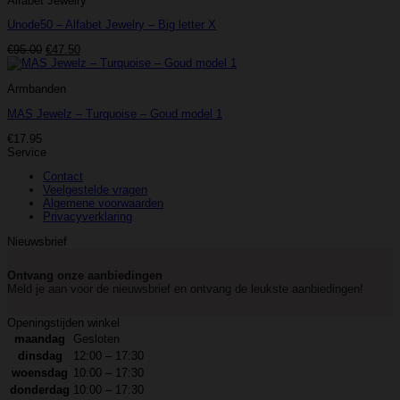
Alfabet Jewelry
Unode50 – Alfabet Jewelry – Big letter X
Oorspronkelijke
Huidige
€
95.00
€
47.50
prijs
prijs
was:
is:
Armbanden
€95.00.
€47.50.
MAS Jewelz – Turquoise – Goud model 1
€
17.95
Service
Contact
Veelgestelde vragen
Algemene voorwaarden
Privacyverklaring
Nieuwsbrief
Ontvang onze aanbiedingen
Meld je aan voor de nieuwsbrief en ontvang de leukste aanbiedingen!
Openingstijden winkel
maandag
Gesloten
dinsdag
12:00 – 17:30
woensdag
10:00 – 17:30
donderdag
10:00 – 17:30