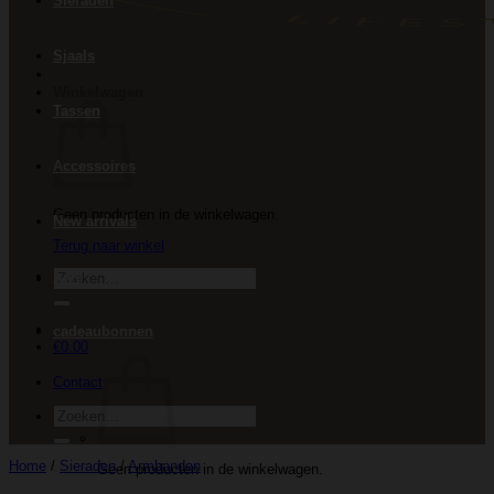
Sieraden
Sjaals
Winkelwagen
Tassen
Accessoires
Geen producten in de winkelwagen.
New arrivals
Terug naar winkel
Zoeken
Sale
naar:
cadeaubonnen
€
0.00
Contact
Zoeken
naar:
Home
/
Sieraden
/
Armbanden
Geen producten in de winkelwagen.