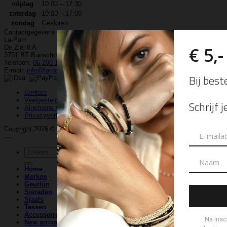
vrijdag
10:00 – 17:30
zaterdag
10:00 – 17:00
zondag
Gesloten
Contactgegevens
La-Pam
De Ziel 8 A
3751 BT Bunschoten-Spakenburg
Telefoon:
06 200 120 92
E-mail:
info@la-pam.nl
Contact
Veelgestelde vragen
Algemene voorwaarden
Privacyverklaring
Copyright 2026 ©
La-Pam
| Website & Marketing door
WeDeCom
Zoeken
naar:
Home
Merken
Geurlijn
Sieraden
Sjaals
Tassen
Accessoires
New arrivals