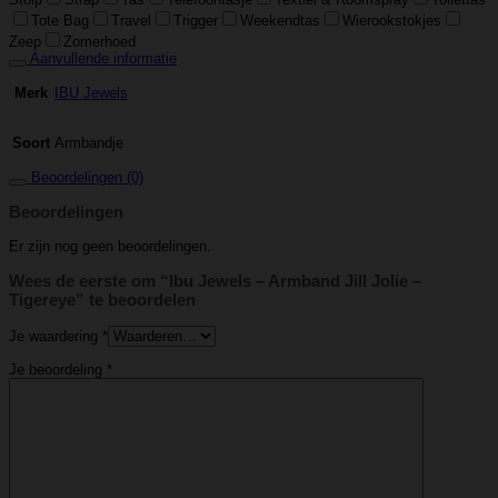
Tote Bag
Travel
Trigger
Weekendtas
Wierookstokjes
Zeep
Zomerhoed
Aanvullende informatie
IBU Jewels
Merk
Armbandje
Soort
Beoordelingen (0)
Beoordelingen
Er zijn nog geen beoordelingen.
Wees de eerste om “Ibu Jewels – Armband Jill Jolie –
Tigereye” te beoordelen
Je waardering
*
Je beoordeling
*