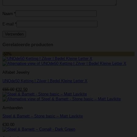
Naam
*
E-mail
*
Gerelateerde producten
-50%
Alfabet Jewelry
UNOde50 Ketting | Zilver | Bedel Kleine Letter X
Oorspronkelijke
Huidige
€
65.00
€
32.50
prijs
prijs
was:
is:
€65.00.
€32.50.
Armbanden
Steel & Barnett – Stone basic – Matt Lavikite
€
30.00