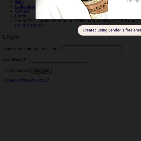
Sale
cadeaubonnen
Contact
Login
Vanaf €50,- gratis verzending
Veilig betalen
Vragen? Bel naar
06 200 120 92
Login
Vereist
Gebruikersnaam of e-mailadres
*
Vereist
Wachtwoord
*
Onthouden
Inloggen
Je wachtwoord vergeten?