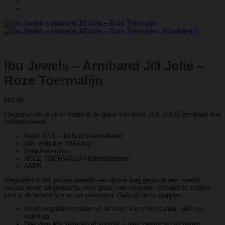
Ibu Jewels – Armband Jill Jolie –
Roze Toermalijn
€
52.95
Elegantie om je pols! Verblind de glans van onze JILL JOLIE-armband met
halfedelstenen.
Maat: 17,5 – 18,5cm (verstelbaar)
14K vergulde IBU-knop
Vergulde kralen
ROZE TOERMALIJN halfedelstenen
AM06
Vergulden is het proces waarbij een dunne laag goud op een onedel
metaal wordt aangebracht. Door goed voor vergulde sieraden te zorgen,
kunt u de levensduur ervan verlengen. Gebruik deze stappen;
Houd vergulde sieraden uit de buurt van chemicaliën, oliën en
make-up.
Doe vergulde sieraden af ​​voordat u gaat zwemmen en baden.