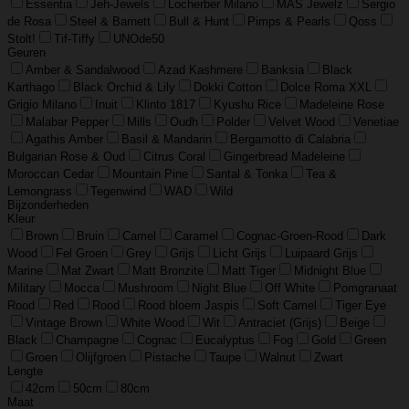
Essentia
Jeh-Jewels
Locherber Milano
MAS Jewelz
Sergio
de Rosa
Steel & Barnett
Bull & Hunt
Pimps & Pearls
Qoss
Stolt!
Tif-Tiffy
UNOde50
Geuren
Amber & Sandalwood
Azad Kashmere
Banksia
Black
Karthago
Black Orchid & Lily
Dokki Cotton
Dolce Roma XXL
Grigio Milano
Inuit
Klinto 1817
Kyushu Rice
Madeleine Rose
Malabar Pepper
Mills
Oudh
Polder
Velvet Wood
Venetiae
Agathis Amber
Basil & Mandarin
Bergamotto di Calabria
Bulgarian Rose & Oud
Citrus Coral
Gingerbread Madeleine
Moroccan Cedar
Mountain Pine
Santal & Tonka
Tea &
Lemongrass
Tegenwind
WAD
Wild
Bijzonderheden
Kleur
Brown
Bruin
Camel
Caramel
Cognac-Groen-Rood
Dark
Wood
Fel Groen
Grey
Grijs
Licht Grijs
Luipaard Grijs
Marine
Mat Zwart
Matt Bronzite
Matt Tiger
Midnight Blue
Military
Mocca
Mushroom
Night Blue
Off White
Pomgranaat
Rood
Red
Rood
Rood bloem Jaspis
Soft Camel
Tiger Eye
Vintage Brown
White Wood
Wit
Antraciet (Grijs)
Beige
Black
Champagne
Cognac
Eucalyptus
Fog
Gold
Green
Groen
Olijfgroen
Pistache
Taupe
Walnut
Zwart
Lengte
42cm
50cm
80cm
Maat