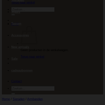
Sieraden
Terug naar winkel
Zoeken
Sjaals
naar:
Tassen
€
0.00
Accessoires
New arrivals
Geen producten in de winkelwagen.
Terug naar winkel
Sale
cadeaubonnen
Contact
Zoeken
naar:
Home
/
Sieraden
/
Armbanden