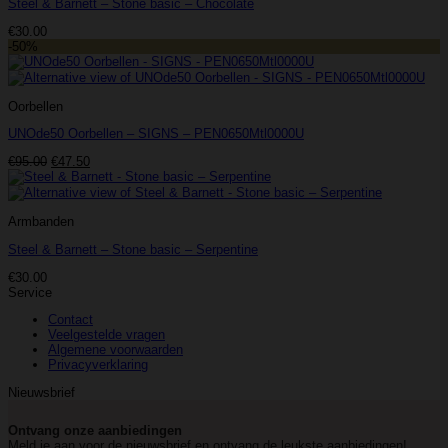
Steel & Barnett – Stone basic – Chocolate
€
30.00
-50%
Oorbellen
UNOde50 Oorbellen – SIGNS – PEN0650Mtl0000U
Oorspronkelijke
Huidige
€
95.00
€
47.50
prijs
prijs
was:
is:
€95.00.
€47.50.
Armbanden
Steel & Barnett – Stone basic – Serpentine
€
30.00
Service
Contact
Veelgestelde vragen
Algemene voorwaarden
Privacyverklaring
Nieuwsbrief
Ontvang onze aanbiedingen
Meld je aan voor de nieuwsbrief en ontvang de leukste aanbiedingen!