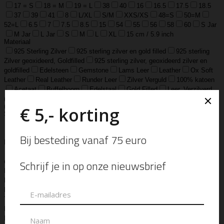
17 = S
18 = M
19 = L
38
40
16
16.5
17.5
18.5
37
39
41
8
L/XL
S/M
XXS/XS
48=S
50=M
52=L
6.5
7
7.5
8.5
15
54
55
56
58
60
S Jar
M Jar
L Jar
S
M
L
XL
15 cm / 5.9 inch
Materiaal
925 Sterling Zilver
925 sterling zilver en gold filled
925 sterling
Zilver geoxideerd, Goldfilled
925 sterling zilver, geoxideerd zilver en
goldfilled
Edelsteen
Gemstone
Lams Leer
Leather
Ox Soft
Leather
Real Leather
Runder Leer
Zilver Verguld
100% katoen
Acetaat
Buffelhoorn
Edelstaal
Gold Filled
Leer, Verzilverd
(30 micron)
Parelmoer
Teddy
Zwaar Verzilverd
Zwaar verzilverd
(15 micron)
Soort
Accessoires
Armband
Armbandje
Aroma Diffuser
Autogeur
Avondtasje
Bandana
Beanie
Bedel
Belt
Big Bag
Bowlingtas
Brillen Etui
Broche
Bumbag
Business Bag
Clip
Clutch
Creditcard Houder
Creditcard Wallet
Crossbody
Eau
de Parfum
Enkelbandje
Enveloptas
Etherische Olie
Etui
Fiber Sticks
Geurkaars
Geurkaart
Hand- & Bodylotion
Hand- &
Bodywash
Handschoen
Handtas
Hanger
Heuptas
Hoed
Hoedje
Home-Spray
Kaars
Ketting
Laptop Tas
Make-Up
Tasje
Mills
Mini Bag
Muts
Navulling ‘Catalytic’ Geurbrander
Navulling Reed Diffuser
Oorbel
Portemonnee
Pouch Bag
Reed
Diffuser
Riem
Ring
Rugtas
Rugzak
Sample Kit
Schoenen