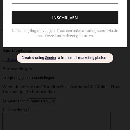
Schouderband
schoudertas
Set Lont-trimmer en Kaarsendover
Shopper
Sjaal
Sleuteletui
Sleutelhanger
Special Edition
Stolp
Strap
Tas
Telefoontasje
Textiel & Roomspray
Toilettas
Tote Bag
Travel
Trigger
Weekendtas
Wierookstokjes
Zeep
Zomerhoed
Aanvullende informatie
IBU Jewels
Merk
Armbandje
Soort
Beoordelingen (0)
Beoordelingen
Er zijn nog geen beoordelingen.
Wees de eerste om “Ibu Jewels – Armband Jill Jolie – Roze
Toermalijn” te beoordelen
Je waardering
*
Je beoordeling
*