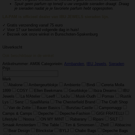
Spuit geen parfum op terwijl u uw vergulde sieraden draagt. Draag
je sieraden nadat je je favoriete parfum hebt opgespoten.
LA-PAM is officieel dealer van IBU JEWELS sieraden lijn.
✓ Gratis verzending vanaf 75 euro
✓ Voor 17 uur besteld volgende dag in huis!
✓ Bezoek ook onze winkel in Bunschoten-Spakenburg
Uitverkocht
Ook beschikbaar in de winkel
Artikelnummer:
AM06
Categorieën:
Armbanden
,
IBU Jewels
,
Sieraden
Prijs
Merk
Abalone
Ambergeurblokje
Ambiente
Bindi
Cereria Molla
1899
COSY
Ellen Beekmans
Geurblokje
Ibiza Dreams
IBU
Jewels
La N'Atelier
Leeff
LeJu
Musk-Oudh
Pomax
Rustik
Lys
Senz
SjaalMania
The Chesterfield Brand
The Craft Shop
Van de Zotte
Bauer Basics
Bunzlau Castle
Campomaggi
Camps & Camps
Depeche
Depeche-Fashion
GIGI FRATELLI
Lifestyle
Noosa
ON MY MINT
Rabarany
Ripani
SILT
Smaak Amsterdam
The Table
Tim & Simonsen
Zhrill
Abbacino
Bear Design
Blinckstar
BYLJ
Chabo Bags
Depeche Bags