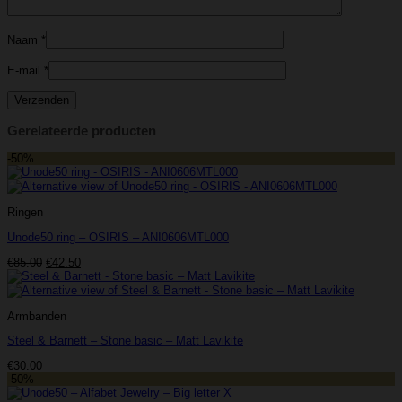
Naam
*
E-mail
*
Gerelateerde producten
-50%
Ringen
Unode50 ring – OSIRIS – ANI0606MTL000
Oorspronkelijke
Huidige
€
85.00
€
42.50
prijs
prijs
was:
is:
€85.00.
€42.50.
Armbanden
Steel & Barnett – Stone basic – Matt Lavikite
€
30.00
-50%