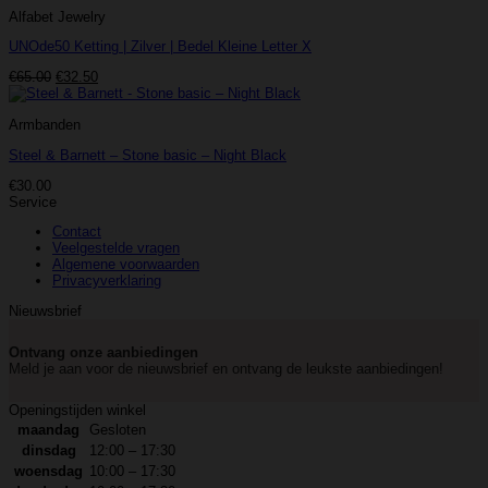
Alfabet Jewelry
UNOde50 Ketting | Zilver | Bedel Kleine Letter X
Oorspronkelijke
Huidige
€
65.00
€
32.50
prijs
prijs
was:
is:
Armbanden
€65.00.
€32.50.
Steel & Barnett – Stone basic – Night Black
€
30.00
Service
Contact
Veelgestelde vragen
Algemene voorwaarden
Privacyverklaring
Nieuwsbrief
Ontvang onze aanbiedingen
Meld je aan voor de nieuwsbrief en ontvang de leukste aanbiedingen!
Openingstijden winkel
maandag
Gesloten
dinsdag
12:00 – 17:30
woensdag
10:00 – 17:30