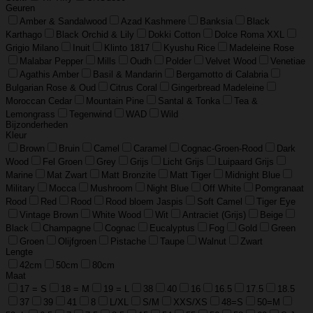
Geuren
Amber & Sandalwood
Azad Kashmere
Banksia
Black
Karthago
Black Orchid & Lily
Dokki Cotton
Dolce Roma XXL
Grigio Milano
Inuit
Klinto 1817
Kyushu Rice
Madeleine Rose
Malabar Pepper
Mills
Oudh
Polder
Velvet Wood
Venetiae
Agathis Amber
Basil & Mandarin
Bergamotto di Calabria
Bulgarian Rose & Oud
Citrus Coral
Gingerbread Madeleine
Moroccan Cedar
Mountain Pine
Santal & Tonka
Tea &
Lemongrass
Tegenwind
WAD
Wild
Bijzonderheden
Kleur
Brown
Bruin
Camel
Caramel
Cognac-Groen-Rood
Dark
Wood
Fel Groen
Grey
Grijs
Licht Grijs
Luipaard Grijs
Marine
Mat Zwart
Matt Bronzite
Matt Tiger
Midnight Blue
Military
Mocca
Mushroom
Night Blue
Off White
Pomgranaat
Rood
Red
Rood
Rood bloem Jaspis
Soft Camel
Tiger Eye
Vintage Brown
White Wood
Wit
Antraciet (Grijs)
Beige
Black
Champagne
Cognac
Eucalyptus
Fog
Gold
Green
Groen
Olijfgroen
Pistache
Taupe
Walnut
Zwart
Lengte
42cm
50cm
80cm
Maat
17 = S
18 = M
19 = L
38
40
16
16.5
17.5
18.5
37
39
41
8
L/XL
S/M
XXS/XS
48=S
50=M