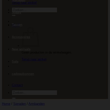
Sieraden
Terug naar winkel
Zoeken
Sjaals
naar:
Tassen
€
0.00
Accessoires
New arrivals
Geen producten in de winkelwagen.
Terug naar winkel
Sale
cadeaubonnen
Contact
Zoeken
naar:
Home
/
Sieraden
/
Armbanden