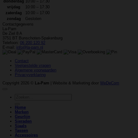
donderdag
10:00 – 17:30
vrijdag
10:00 – 17:30
zaterdag
10:00 – 17:00
zondag
Gesloten
Contactgegevens
La-Pam
De Ziel 8 A
3751 BT Bunschoten-Spakenburg
Telefoon:
06 200 120 92
E-mail:
info@la-pam.nl
Contact
Veelgestelde vragen
Algemene voorwaarden
Privacyverklaring
Copyright 2026 ©
La-Pam
| Website & Marketing door
WeDeCom
Zoeken
naar:
Home
Merken
Geurlijn
Sieraden
Sjaals
Tassen
Accessoires