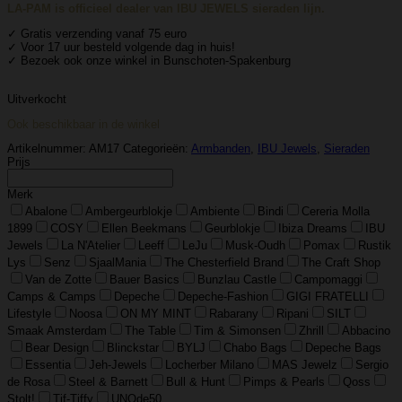
LA-PAM is officieel dealer van IBU JEWELS sieraden lijn.
✓ Gratis verzending vanaf 75 euro
✓ Voor 17 uur besteld volgende dag in huis!
✓ Bezoek ook onze winkel in Bunschoten-Spakenburg
Uitverkocht
Ook beschikbaar in de winkel
Artikelnummer:
AM17
Categorieën:
Armbanden
,
IBU Jewels
,
Sieraden
Prijs
Merk
Abalone
Ambergeurblokje
Ambiente
Bindi
Cereria Molla
1899
COSY
Ellen Beekmans
Geurblokje
Ibiza Dreams
IBU
Jewels
La N'Atelier
Leeff
LeJu
Musk-Oudh
Pomax
Rustik
Lys
Senz
SjaalMania
The Chesterfield Brand
The Craft Shop
Van de Zotte
Bauer Basics
Bunzlau Castle
Campomaggi
Camps & Camps
Depeche
Depeche-Fashion
GIGI FRATELLI
Lifestyle
Noosa
ON MY MINT
Rabarany
Ripani
SILT
Smaak Amsterdam
The Table
Tim & Simonsen
Zhrill
Abbacino
Bear Design
Blinckstar
BYLJ
Chabo Bags
Depeche Bags
Essentia
Jeh-Jewels
Locherber Milano
MAS Jewelz
Sergio
de Rosa
Steel & Barnett
Bull & Hunt
Pimps & Pearls
Qoss
Stolt!
Tif-Tiffy
UNOde50