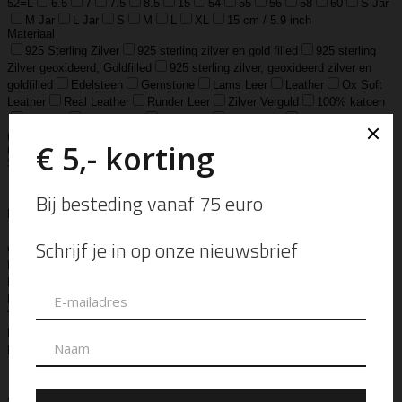
52=L
6.5
7
7.5
8.5
15
54
55
56
58
60
S Jar
M Jar
L Jar
S
M
L
XL
15 cm / 5.9 inch
Materiaal
925 Sterling Zilver
925 sterling zilver en gold filled
925 sterling
Zilver geoxideerd, Goldfilled
925 sterling zilver, geoxideerd zilver en
goldfilled
Edelsteen
Gemstone
Lams Leer
Leather
Ox Soft
Leather
Real Leather
Runder Leer
Zilver Verguld
100% katoen
Acetaat
Buffelhoorn
Edelstaal
Gold Filled
Leer, Verzilverd
(30 micron)
Parelmoer
Teddy
Zwaar Verzilverd
Zwaar verzilverd
(15 micron)
Soort
Accessoires
Armband
Armbandje
Aroma Diffuser
Autogeur
Avondtasje
Bandana
Beanie
Bedel
Belt
Big Bag
Bowlingtas
Brillen Etui
Broche
Bumbag
Business Bag
Clip
Clutch
Creditcard Houder
Creditcard Wallet
Crossbody
Eau
de Parfum
Enkelbandje
Enveloptas
Etherische Olie
Etui
Fiber Sticks
Geurkaars
Geurkaart
Hand- & Bodylotion
Hand- &
Bodywash
Handschoen
Handtas
Hanger
Heuptas
Hoed
Hoedje
Home-Spray
Kaars
Ketting
Laptop Tas
Make-Up
Tasje
Mills
Mini Bag
Muts
Navulling ‘Catalytic’ Geurbrander
Navulling Reed Diffuser
Oorbel
Portemonnee
Pouch Bag
Reed
Diffuser
Riem
Ring
Rugtas
Rugzak
Sample Kit
Schoenen
Schouderband
schoudertas
Set Lont-trimmer en Kaarsendover
Shopper
Sjaal
Sleuteletui
Sleutelhanger
Special Edition
Stolp
Strap
Tas
Telefoontasje
Textiel & Roomspray
Toilettas