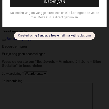
Tote Bag
Travel
Trigger
Weekendtas
Wierookstokjes
Zeep
Zomerhoed
Aanvullende informatie
IBU Jewels
Merk
Armbandje
Soort
Beoordelingen (0)
Beoordelingen
Er zijn nog geen beoordelingen.
Wees de eerste om “Ibu Jewels – Armband Jill Jolie – Blue
Sodalite” te beoordelen
Je waardering
*
Je beoordeling
*