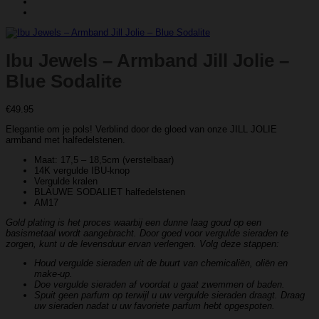
Ibu Jewels – Armband Jill Jolie –
Blue Sodalite
€
49.95
Elegantie om je pols! Verblind door de gloed van onze JILL JOLIE
armband met halfedelstenen.
Maat: 17,5 – 18,5cm (verstelbaar)
14K vergulde IBU-knop
Vergulde kralen
BLAUWE SODALIET halfedelstenen
AM17
Gold plating is het proces waarbij een dunne laag goud op een
basismetaal wordt aangebracht. Door goed voor vergulde sieraden te
zorgen, kunt u de levensduur ervan verlengen. Volg deze stappen:
Houd vergulde sieraden uit de buurt van chemicaliën, oliën en
make-up.
Doe vergulde sieraden af ​​voordat u gaat zwemmen of baden.
Spuit geen parfum op terwijl u uw vergulde sieraden draagt. Draag
uw sieraden nadat u uw favoriete parfum hebt opgespoten.