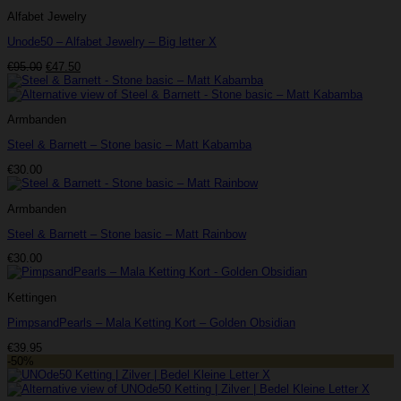
Alfabet Jewelry
Unode50 – Alfabet Jewelry – Big letter X
Oorspronkelijke
Huidige
€
95.00
€
47.50
prijs
prijs
was:
is:
€95.00.
€47.50.
Armbanden
Steel & Barnett – Stone basic – Matt Kabamba
€
30.00
Armbanden
Steel & Barnett – Stone basic – Matt Rainbow
€
30.00
Kettingen
PimpsandPearls – Mala Ketting Kort – Golden Obsidian
€
39.95
-50%