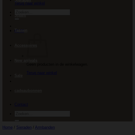
Sieraden
Terug naar winkel
Zoeken
Sjaals
naar:
Tassen
€
0.00
Accessoires
New arrivals
Geen producten in de winkelwagen.
Terug naar winkel
Sale
cadeaubonnen
Contact
Zoeken
naar:
Home
/
Sieraden
/
Armbanden