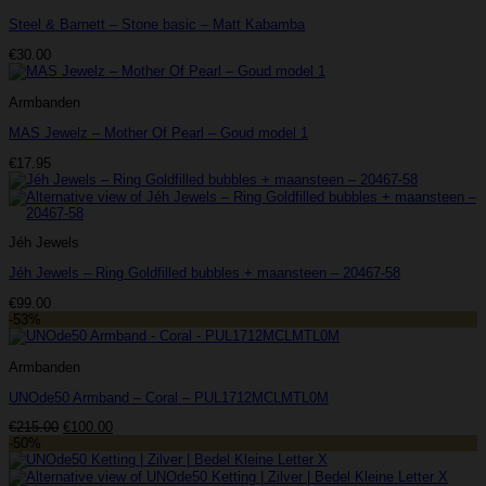
Steel & Barnett – Stone basic – Matt Kabamba
€
30.00
Armbanden
MAS Jewelz – Mother Of Pearl – Goud model 1
€
17.95
Jéh Jewels
Jéh Jewels – Ring Goldfilled bubbles + maansteen – 20467-58
€
99.00
-53%
Armbanden
UNOde50 Armband – Coral – PUL1712MCLMTL0M
Oorspronkelijke
Huidige
€
215.00
€
100.00
prijs
prijs
-50%
was:
is:
€215.00.
€100.00.