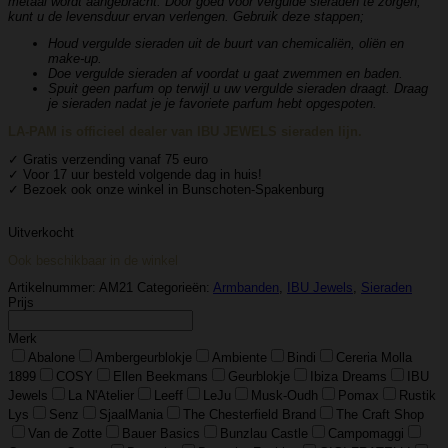
metaal wordt aangebracht. Door goed voor vergulde sieraden te zorgen,
kunt u de levensduur ervan verlengen. Gebruik deze stappen;
Houd vergulde sieraden uit de buurt van chemicaliën, oliën en
make-up.
Doe vergulde sieraden af ​​voordat u gaat zwemmen en baden.
Spuit geen parfum op terwijl u uw vergulde sieraden draagt. Draag
je sieraden nadat je je favoriete parfum hebt opgespoten.
LA-PAM is officieel dealer van IBU JEWELS sieraden lijn.
✓ Gratis verzending vanaf 75 euro
✓ Voor 17 uur besteld volgende dag in huis!
✓ Bezoek ook onze winkel in Bunschoten-Spakenburg
Uitverkocht
Ook beschikbaar in de winkel
Artikelnummer:
AM21
Categorieën:
Armbanden
,
IBU Jewels
,
Sieraden
Prijs
Merk
Abalone
Ambergeurblokje
Ambiente
Bindi
Cereria Molla
1899
COSY
Ellen Beekmans
Geurblokje
Ibiza Dreams
IBU
Jewels
La N'Atelier
Leeff
LeJu
Musk-Oudh
Pomax
Rustik
Lys
Senz
SjaalMania
The Chesterfield Brand
The Craft Shop
Van de Zotte
Bauer Basics
Bunzlau Castle
Campomaggi