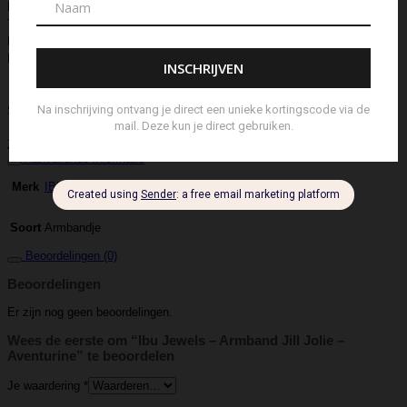
Hoedje
Home-Spray
Kaars
Ketting
Laptop Tas
Make-Up
Tasje
Mills
Mini Bag
Muts
Navulling ‘Catalytic’ Geurbrander
Navulling Reed Diffuser
Oorbel
Portemonnee
Pouch Bag
Reed
Diffuser
Riem
Ring
Rugtas
Rugzak
Sample Kit
Schoenen
Schouderband
schoudertas
Set Lont-trimmer en Kaarsendover
Shopper
Sjaal
Sleuteletui
Sleutelhanger
Special Edition
Stolp
Strap
Tas
Telefoontasje
Textiel & Roomspray
Toilettas
Tote Bag
Travel
Trigger
Weekendtas
Wierookstokjes
Zeep
Zomerhoed
Aanvullende informatie
IBU Jewels
Merk
Armbandje
Soort
Beoordelingen (0)
Beoordelingen
Er zijn nog geen beoordelingen.
Wees de eerste om “Ibu Jewels – Armband Jill Jolie –
Aventurine” te beoordelen
Je waardering
*