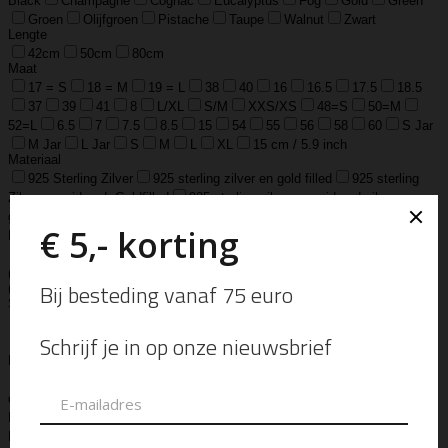
Black
Champagne
Cognac
Eucalyptus
Fog
Gold
Green
Groen
Olijfgroen
Pistache
Taupe
Walnut
Zwart
Lengte
42cm
50cm
80cm
Maat
17 = S
18 = M
19 = L
38
40
16
16.5
17.5
18.5
37
39
41
8
L/XL
S/M
XXS/XS
48=S
50=M
52=L
6.5
7
7.5
8.5
15
54
55
56
58
60
S Jar
M Jar
L Jar
S
M
L
XL
15 cm / 5.9 inch
Materiaal
925 Sterling Zilver
925 sterling zilver en gold filled
925 sterling
Zilver geoxideerd, Goldfilled
925 sterling zilver, geoxideerd zilver en
goldfilled
Edelsteen
Gemstone
Lams Leer
Leather
Ox Soft
Leather
Real Leather
Runder Leer
Zilver Verguld
100% katoen
Acetaat
Buffelhoorn
Edelstaal
Gold Filled
Leer, Verzilverd
(30 micron)
Parelmoer
Teddy
Zwaar Verzilverd
Zwaar verzilverd
(15 micron)
Soort
Accessoires
Armband
Armbandje
Aroma Diffuser
Autogeur
Avondtasje
Bandana
Beanie
Bedel
Belt
Big Bag
Bowlingtas
Brillen Etui
Broche
Bumbag
Business Bag
Clip
Clutch
Creditcard Houder
Creditcard Wallet
Crossbody
Eau
de Parfum
Enkelbandje
Enveloptas
Etherische Olie
Etui
Fiber Sticks
Geurkaars
Geurkaart
Hand- & Bodylotion
Hand- &
Bodywash
Handschoen
Handtas
Hanger
Heuptas
Hoed