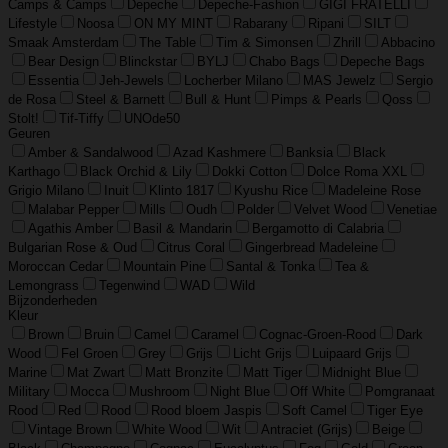
Camps & Camps
Depeche
Depeche-Fashion
GIGI FRATELLI
Lifestyle
Noosa
ON MY MINT
Rabarany
Ripani
SILT
Smaak Amsterdam
The Table
Tim & Simonsen
Zhrill
Abbacino
Bear Design
Blinckstar
BYLJ
Chabo Bags
Depeche Bags
Essentia
Jeh-Jewels
Locherber Milano
MAS Jewelz
Sergio
de Rosa
Steel & Barnett
Bull & Hunt
Pimps & Pearls
Qoss
Stolt!
Tif-Tiffy
UNOde50
Geuren
Amber & Sandalwood
Azad Kashmere
Banksia
Black
Karthago
Black Orchid & Lily
Dokki Cotton
Dolce Roma XXL
Grigio Milano
Inuit
Klinto 1817
Kyushu Rice
Madeleine Rose
Malabar Pepper
Mills
Oudh
Polder
Velvet Wood
Venetiae
Agathis Amber
Basil & Mandarin
Bergamotto di Calabria
Bulgarian Rose & Oud
Citrus Coral
Gingerbread Madeleine
Moroccan Cedar
Mountain Pine
Santal & Tonka
Tea &
Lemongrass
Tegenwind
WAD
Wild
Bijzonderheden
Kleur
Brown
Bruin
Camel
Caramel
Cognac-Groen-Rood
Dark
Wood
Fel Groen
Grey
Grijs
Licht Grijs
Luipaard Grijs
Marine
Mat Zwart
Matt Bronzite
Matt Tiger
Midnight Blue
Military
Mocca
Mushroom
Night Blue
Off White
Pomgranaat
Rood
Red
Rood
Rood bloem Jaspis
Soft Camel
Tiger Eye
Vintage Brown
White Wood
Wit
Antraciet (Grijs)
Beige