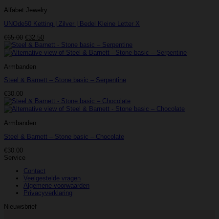
Alfabet Jewelry
UNOde50 Ketting | Zilver | Bedel Kleine Letter X
Oorspronkelijke
Huidige
€
65.00
€
32.50
prijs
prijs
was:
is:
€65.00.
€32.50.
Armbanden
Steel & Barnett – Stone basic – Serpentine
€
30.00
Armbanden
Steel & Barnett – Stone basic – Chocolate
€
30.00
Service
Contact
Veelgestelde vragen
Algemene voorwaarden
Privacyverklaring
Nieuwsbrief