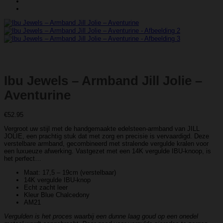
Ibu Jewels – Armband Jill Jolie –
Aventurine
€
52.95
Vergroot uw stijl met de handgemaakte edelsteen-armband van JILL
JOLIE, een prachtig stuk dat met zorg en precisie is vervaardigd. Deze
verstelbare armband, gecombineerd met stralende vergulde kralen voor
een luxueuze afwerking. Vastgezet met een 14K vergulde IBU-knoop, is
het perfect…
Maat: 17,5 – 19cm (verstelbaar)
14K vergulde IBU-knop
Echt zacht leer
Kleur Blue Chalcedony
AM21
Vergulden is het proces waarbij een dunne laag goud op een onedel