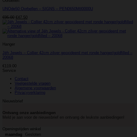
Oorbellen
UNOde50 Oorbellen – SIGNS – PEN0650Mtl0000U
Oorspronkelijke
Huidige
€
95.00
€
47.50
prijs
prijs
was:
is:
€95.00.
€47.50.
Hanger
Jéh Jewels – Collier 42cm zilver geoxideerd met ronde hanger/goldfilled –
20068
€
119.00
Service
Contact
Veelgestelde vragen
Algemene voorwaarden
Privacyverklaring
Nieuwsbrief
Ontvang onze aanbiedingen
Meld je aan voor de nieuwsbrief en ontvang de leukste aanbiedingen!
Openingstijden winkel
maandag
Gesloten