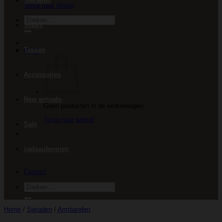
Sieraden
Terug naar winkel
Zoeken
Sjaals
naar:
Tassen
€
0.00
Accessoires
New arrivals
Geen producten in de winkelwagen.
Terug naar winkel
Sale
cadeaubonnen
Contact
Zoeken
naar:
Home
/
Sieraden
/
Armbanden