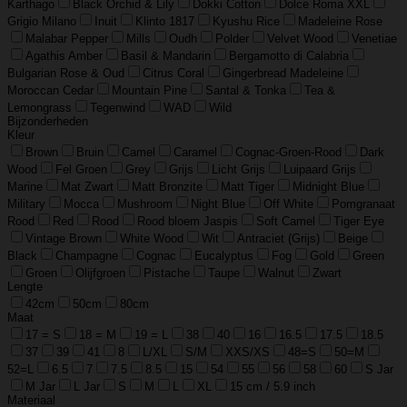
Karthago
Black Orchid & Lily
Dokki Cotton
Dolce Roma XXL
Grigio Milano
Inuit
Klinto 1817
Kyushu Rice
Madeleine Rose
Malabar Pepper
Mills
Oudh
Polder
Velvet Wood
Venetiae
Agathis Amber
Basil & Mandarin
Bergamotto di Calabria
Bulgarian Rose & Oud
Citrus Coral
Gingerbread Madeleine
Moroccan Cedar
Mountain Pine
Santal & Tonka
Tea &
Lemongrass
Tegenwind
WAD
Wild
Bijzonderheden
Kleur
Brown
Bruin
Camel
Caramel
Cognac-Groen-Rood
Dark
Wood
Fel Groen
Grey
Grijs
Licht Grijs
Luipaard Grijs
Marine
Mat Zwart
Matt Bronzite
Matt Tiger
Midnight Blue
Military
Mocca
Mushroom
Night Blue
Off White
Pomgranaat
Rood
Red
Rood
Rood bloem Jaspis
Soft Camel
Tiger Eye
Vintage Brown
White Wood
Wit
Antraciet (Grijs)
Beige
Black
Champagne
Cognac
Eucalyptus
Fog
Gold
Green
Groen
Olijfgroen
Pistache
Taupe
Walnut
Zwart
Lengte
42cm
50cm
80cm
Maat
17 = S
18 = M
19 = L
38
40
16
16.5
17.5
18.5
37
39
41
8
L/XL
S/M
XXS/XS
48=S
50=M
52=L
6.5
7
7.5
8.5
15
54
55
56
58
60
S Jar
M Jar
L Jar
S
M
L
XL
15 cm / 5.9 inch
Materiaal