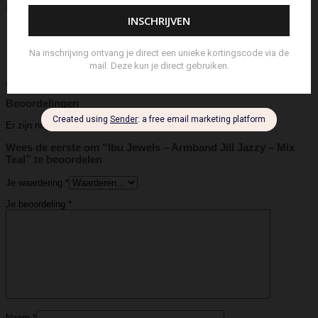
Aanvullende informatie
IBU Jewels
Merk
Armband, Armbandje
Soort
Beoordelingen (0)
Beoordelingen
Er zijn nog geen beoordelingen.
Wees de eerste om “Ibu Jewels – Armband Jill Jazzy – Mix
Teal” te beoordelen
Je waardering
*
Je beoordeling
*
Naam
*