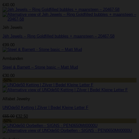
€
40.00
Jéh Jewels
Jéh Jewels – Ring Goldfilled bubbles + maansteen – 20467-58
€
99.00
Armbanden
Steel & Barnett – Stone basic – Matt Mud
€
30.00
-50%
Alfabet Jewelry
UNOde50 Ketting | Zilver | Bedel Kleine Letter F
Oorspronkelijke
Huidige
€
65.00
€
32.50
prijs
prijs
-50%
was:
is:
€65.00.
€32.50.