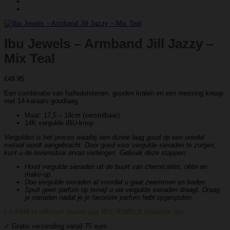
Ibu Jewels – Armband Jill Jazzy –
Mix Teal
€
49.95
Een combinatie van halfedelstenen, gouden kralen en een messing knoop
met 14-karaats goudlaag.
Maat: 17,5 – 19cm (verstelbaar)
14K vergulde IBU-knop
Vergulden is het proces waarbij een dunne laag goud op een onedel
metaal wordt aangebracht. Door goed voor vergulde sieraden te zorgen,
kunt u de levensduur ervan verlengen. Gebruik deze stappen;
Houd vergulde sieraden uit de buurt van chemicaliën, oliën en
make-up.
Doe vergulde sieraden af ​​voordat u gaat zwemmen en baden.
Spuit geen parfum op terwijl u uw vergulde sieraden draagt. Draag
je sieraden nadat je je favoriete parfum hebt opgespoten.
LA-PAM is officieel dealer van IBU JEWELS sieraden lijn.
✓ Gratis verzending vanaf 75 euro