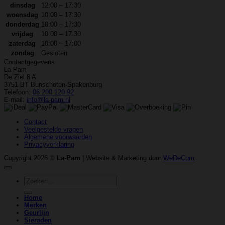
dinsdag
12:00 – 17:30
woensdag
10:00 – 17:30
donderdag
10:00 – 17:30
vrijdag
10:00 – 17:30
zaterdag
10:00 – 17:00
zondag
Gesloten
Contactgegevens
La-Pam
De Ziel 8 A
3751 BT Bunschoten-Spakenburg
Telefoon:
06 200 120 92
E-mail:
info@la-pam.nl
Contact
Veelgestelde vragen
Algemene voorwaarden
Privacyverklaring
Copyright 2026 ©
La-Pam
| Website & Marketing door
WeDeCom
Zoeken
naar:
Home
Merken
Geurlijn
Sieraden