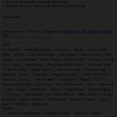
✓ Voor 17 uur besteld volgende dag in huis!
✓ Bezoek ook onze winkel in Bunschoten-Spakenburg
Uitverkocht
Ook beschikbaar in de winkel
Artikelnummer:
AWmix05
Categorieën:
Armbanden
,
IBU Jewels
,
Sieraden
Prijs
Merk
Abalone
Ambergeurblokje
Ambiente
Bindi
Cereria Molla
1899
COSY
Ellen Beekmans
Geurblokje
Ibiza Dreams
IBU
Jewels
La N'Atelier
Leeff
LeJu
Musk-Oudh
Pomax
Rustik
Lys
Senz
SjaalMania
The Chesterfield Brand
The Craft Shop
Van de Zotte
Bauer Basics
Bunzlau Castle
Campomaggi
Camps & Camps
Depeche
Depeche-Fashion
GIGI FRATELLI
Lifestyle
Noosa
ON MY MINT
Rabarany
Ripani
SILT
Smaak Amsterdam
The Table
Tim & Simonsen
Zhrill
Abbacino
Bear Design
Blinckstar
BYLJ
Chabo Bags
Depeche Bags
Essentia
Jeh-Jewels
Locherber Milano
MAS Jewelz
Sergio
de Rosa
Steel & Barnett
Bull & Hunt
Pimps & Pearls
Qoss
Stolt!
Tif-Tiffy
UNOde50
Geuren
Amber & Sandalwood
Azad Kashmere
Banksia
Black