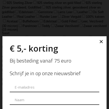
925 Sterling Zilver
925 sterling zilver en gold filled
925 sterling
Zilver geoxideerd, Goldfilled
925 sterling zilver, geoxideerd zilver en
goldfilled
Edelsteen
Gemstone
Lams Leer
Leather
Ox Soft
Leather
Real Leather
Runder Leer
Zilver Verguld
100% katoen
Acetaat
Buffelhoorn
Edelstaal
Gold Filled
Leer, Verzilverd
(30 micron)
Parelmoer
Teddy
Zwaar Verzilverd
Zwaar verzilverd
(15 micron)
Soort
Accessoires
Armband
Armbandje
Aroma Diffuser
Autogeur
Avondtasje
Bandana
Beanie
Bedel
Belt
Big Bag
Bowlingtas
Brillen Etui
Broche
Bumbag
Business Bag
Clip
Clutch
Creditcard Houder
Creditcard Wallet
Crossbody
Eau
de Parfum
Enkelbandje
Enveloptas
Etherische Olie
Etui
Fiber Sticks
Geurkaars
Geurkaart
Hand- & Bodylotion
Hand- &
Bodywash
Handschoen
Handtas
Hanger
Heuptas
Hoed
Hoedje
Home-Spray
Kaars
Ketting
Laptop Tas
Make-Up
Tasje
Mills
Mini Bag
Muts
Navulling ‘Catalytic’ Geurbrander
Navulling Reed Diffuser
Oorbel
Portemonnee
Pouch Bag
Reed
Diffuser
Riem
Ring
Rugtas
Rugzak
Sample Kit
Schoenen
Schouderband
schoudertas
Set Lont-trimmer en Kaarsendover
Shopper
Sjaal
Sleuteletui
Sleutelhanger
Special Edition
Stolp
Strap
Tas
Telefoontasje
Textiel & Roomspray
Toilettas
Tote Bag
Travel
Trigger
Weekendtas
Wierookstokjes
Zeep
Zomerhoed