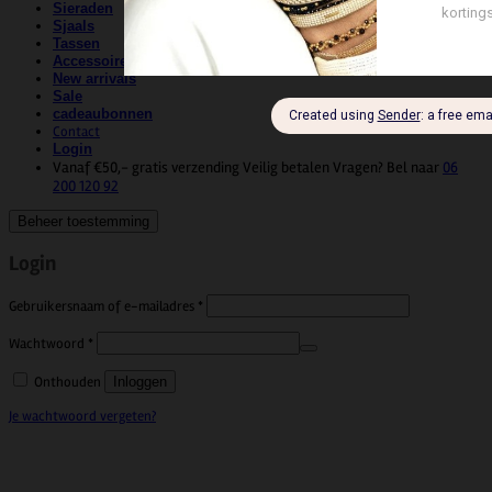
Sieraden
Sjaals
Tassen
Accessoires
New arrivals
Sale
cadeaubonnen
Contact
Login
Vanaf €50,- gratis verzending
Veilig betalen
Vragen? Bel naar
06
200 120 92
Beheer toestemming
Login
Vereist
Gebruikersnaam of e-mailadres
*
Vereist
Wachtwoord
*
Onthouden
Inloggen
Je wachtwoord vergeten?