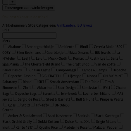
Ibu
Jewels
Toevoegen aan winkelwagen
–
Armband
Ook beschikbaar in de winkel
Golden
Stripe
Artikelnummer:
GF02
Categorieën:
Armbanden
,
IBU Jewels
–
Prijs
Black
aantal
Merk
Abalone
Ambergeurblokje
Ambiente
Bindi
Cereria Molla 1899
COSY
Ellen Beekmans
Geurblokje
Ibiza Dreams
IBU Jewels
La
N'Atelier
Leeff
LeJu
Musk-Oudh
Pomax
Rustik Lys
Senz
SjaalMania
The Chesterfield Brand
The Craft Shop
Van de Zotte
Bauer Basics
Bunzlau Castle
Campomaggi
Camps & Camps
Depeche
Depeche-Fashion
GIGI FRATELLI
Lifestyle
Noosa
ON MY MINT
Rabarany
Ripani
SILT
Smaak Amsterdam
The Table
Tim &
Simonsen
Zhrill
Abbacino
Bear Design
Blinckstar
BYLJ
Chabo
Bags
Depeche Bags
Essentia
Jeh-Jewels
Locherber Milano
MAS
Jewelz
Sergio de Rosa
Steel & Barnett
Bull & Hunt
Pimps & Pearls
Qoss
Stolt!
Tif-Tiffy
UNOde50
Geuren
Amber & Sandalwood
Azad Kashmere
Banksia
Black Karthago
Black Orchid & Lily
Dokki Cotton
Dolce Roma XXL
Grigio Milano
Inuit
Klinto 1817
Kyushu Rice
Madeleine Rose
Malabar Pepper