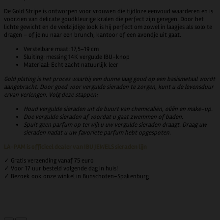
De Gold Stripe is ontworpen voor vrouwen die tijdloze eenvoud waarderen en is
voorzien van delicate goudkleurige kralen die perfect zijn geregen. Door het
lichte gewicht en de veelzijdige look is hij perfect om zowel in laagjes als solo te
dragen – of je nu naar een brunch, kantoor of een avondje uit gaat.
Verstelbare maat: 17,5–19 cm
Sluiting: messing 14K vergulde IBU-knop
Materiaal: Echt zacht natuurlijk leer
Gold plating is het proces waarbij een dunne laag goud op een basismetaal wordt
aangebracht. Door goed voor vergulde sieraden te zorgen, kunt u de levensduur
ervan verlengen. Volg deze stappen:
Houd vergulde sieraden uit de buurt van chemicaliën, oliën en make-up.
Doe vergulde sieraden af ​​voordat u gaat zwemmen of baden.
Spuit geen parfum op terwijl u uw vergulde sieraden draagt. Draag uw
sieraden nadat u uw favoriete parfum hebt opgespoten.
LA-PAM is officieel dealer van IBU JEWELS sieraden lijn
✓ Gratis verzending vanaf 75 euro
✓ Voor 17 uur besteld volgende dag in huis!
✓ Bezoek ook onze winkel in Bunschoten-Spakenburg