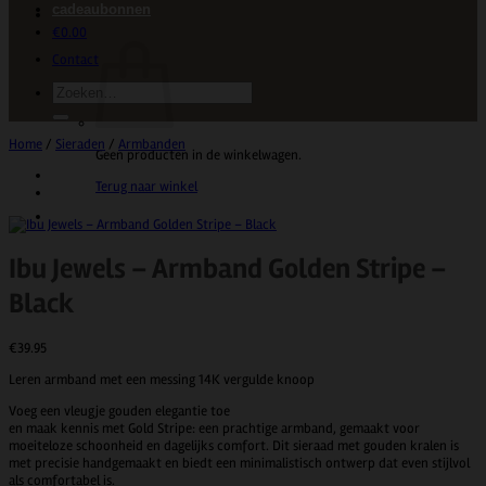
cadeaubonnen
€
0.00
Contact
Zoeken
naar:
Home
/
Sieraden
/
Armbanden
Geen producten in de winkelwagen.
Terug naar winkel
Ibu Jewels – Armband Golden Stripe –
Black
€
39.95
Leren armband met een messing 14K vergulde knoop
Voeg een vleugje gouden elegantie toe
en maak kennis met Gold Stripe: een prachtige armband, gemaakt voor
moeiteloze schoonheid en dagelijks comfort. Dit sieraad met gouden kralen is
met precisie handgemaakt en biedt een minimalistisch ontwerp dat even stijlvol
als comfortabel is.