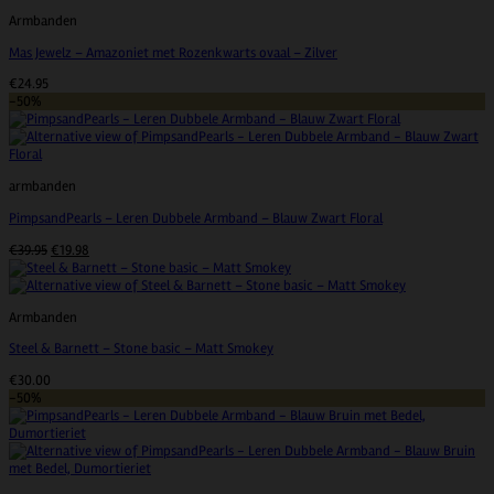
Armbanden
Mas Jewelz – Amazoniet met Rozenkwarts ovaal – Zilver
€
24.95
-50%
armbanden
PimpsandPearls – Leren Dubbele Armband – Blauw Zwart Floral
Oorspronkelijke
Huidige
€
39.95
€
19.98
prijs
prijs
was:
is:
€39.95.
€19.98.
Armbanden
Steel & Barnett – Stone basic – Matt Smokey
€
30.00
-50%