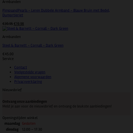
Armbanden
PimpsandPearls – Leren Dubbele Armband – Blauw Bruin met Bedel,
Dumortieriet
Oorspronkelijke
Huidige
€
39.95
€
19.98
prijs
prijs
was:
is:
Armbanden
€39.95.
€19.98.
Steel & Barnett – Cornall – Dark Green
€
45.00
Service
Contact
Veelgestelde vragen
Algemene voorwaarden
Privacyverklaring
Nieuwsbrief
Ontvang onze aanbiedingen
Meld je aan voor de nieuwsbrief en ontvang de leukste aanbiedingen!
Openingstijden winkel
maandag
Gesloten
dinsdag
12:00 – 17:30