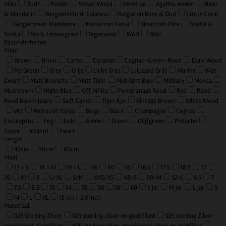
Mills
Oudh
Polder
Velvet Wood
Venetiae
Agathis Amber
Basil
& Mandarin
Bergamotto di Calabria
Bulgarian Rose & Oud
Citrus Coral
Gingerbread Madeleine
Moroccan Cedar
Mountain Pine
Santal &
Tonka
Tea & Lemongrass
Tegenwind
WAD
Wild
Bijzonderheden
Kleur
Brown
Bruin
Camel
Caramel
Cognac-Groen-Rood
Dark Wood
Fel Groen
Grey
Grijs
Licht Grijs
Luipaard Grijs
Marine
Mat
Zwart
Matt Bronzite
Matt Tiger
Midnight Blue
Military
Mocca
Mushroom
Night Blue
Off White
Pomgranaat Rood
Red
Rood
Rood bloem Jaspis
Soft Camel
Tiger Eye
Vintage Brown
White Wood
Wit
Antraciet (Grijs)
Beige
Black
Champagne
Cognac
Eucalyptus
Fog
Gold
Green
Groen
Olijfgroen
Pistache
Taupe
Walnut
Zwart
Lengte
42cm
50cm
80cm
Maat
17 = S
18 = M
19 = L
38
40
16
16.5
17.5
18.5
37
39
41
8
L/XL
S/M
XXS/XS
48=S
50=M
52=L
6.5
7
7.5
8.5
15
54
55
56
58
60
S Jar
M Jar
L Jar
S
M
L
XL
15 cm / 5.9 inch
Materiaal
925 Sterling Zilver
925 sterling zilver en gold filled
925 sterling Zilver
geoxideerd, Goldfilled
925 sterling zilver, geoxideerd zilver en goldfilled