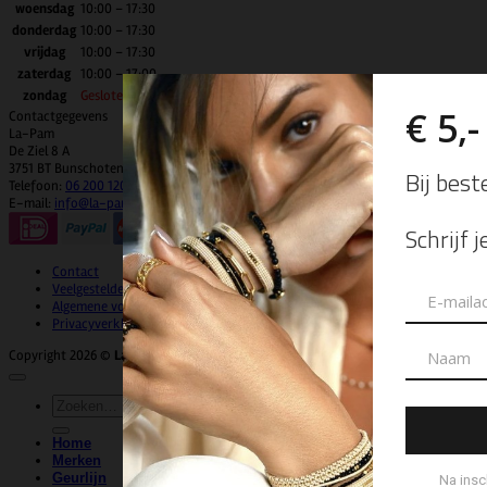
woensdag
10:00 – 17:30
donderdag
10:00 – 17:30
vrijdag
10:00 – 17:30
zaterdag
10:00 – 17:00
zondag
Gesloten
Contactgegevens
La-Pam
De Ziel 8 A
3751 BT Bunschoten-Spakenburg
Telefoon:
06 200 120 92
E-mail:
info@la-pam.nl
Contact
Veelgestelde vragen
Algemene voorwaarden
Privacyverklaring
Copyright 2026 ©
La-Pam
| Website & Marketing door
WeDeCom
Zoeken
naar:
Home
Merken
Geurlijn