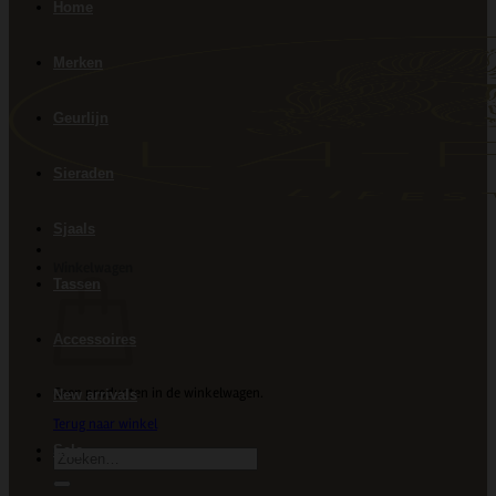
Home
Merken
Geurlijn
Sieraden
Sjaals
Winkelwagen
Tassen
Accessoires
Geen producten in de winkelwagen.
New arrivals
Terug naar winkel
Sale
Zoeken
naar: