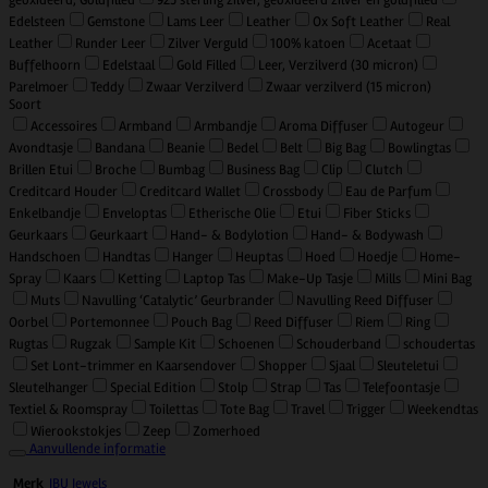
Edelsteen
Gemstone
Lams Leer
Leather
Ox Soft Leather
Real
Leather
Runder Leer
Zilver Verguld
100% katoen
Acetaat
Buffelhoorn
Edelstaal
Gold Filled
Leer, Verzilverd (30 micron)
Parelmoer
Teddy
Zwaar Verzilverd
Zwaar verzilverd (15 micron)
Soort
Accessoires
Armband
Armbandje
Aroma Diffuser
Autogeur
Avondtasje
Bandana
Beanie
Bedel
Belt
Big Bag
Bowlingtas
Brillen Etui
Broche
Bumbag
Business Bag
Clip
Clutch
Creditcard Houder
Creditcard Wallet
Crossbody
Eau de Parfum
Enkelbandje
Enveloptas
Etherische Olie
Etui
Fiber Sticks
Geurkaars
Geurkaart
Hand- & Bodylotion
Hand- & Bodywash
Handschoen
Handtas
Hanger
Heuptas
Hoed
Hoedje
Home-
Spray
Kaars
Ketting
Laptop Tas
Make-Up Tasje
Mills
Mini Bag
Muts
Navulling ‘Catalytic’ Geurbrander
Navulling Reed Diffuser
Oorbel
Portemonnee
Pouch Bag
Reed Diffuser
Riem
Ring
Rugtas
Rugzak
Sample Kit
Schoenen
Schouderband
schoudertas
Set Lont-trimmer en Kaarsendover
Shopper
Sjaal
Sleuteletui
Sleutelhanger
Special Edition
Stolp
Strap
Tas
Telefoontasje
Textiel & Roomspray
Toilettas
Tote Bag
Travel
Trigger
Weekendtas
Wierookstokjes
Zeep
Zomerhoed
Aanvullende informatie
IBU Jewels
Merk