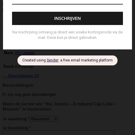
Navulling Reed Diffuser
Oorbel
Portemonnee
Pouch Bag
Reed
Diffuser
Riem
Ring
Rugtas
Rugzak
Sample Kit
Schoenen
Schouderband
schoudertas
Set Lont-trimmer en Kaarsendover
Shopper
Sjaal
Sleuteletui
Sleutelhanger
Special Edition
Stolp
Strap
Tas
Telefoontasje
Textiel & Roomspray
Toilettas
Tote Bag
Travel
Trigger
Weekendtas
Wierookstokjes
Zeep
Zomerhoed
Aanvullende informatie
IBU Jewels
Merk
Armbandje
Soort
Beoordelingen (0)
Beoordelingen
Er zijn nog geen beoordelingen.
Wees de eerste om “Ibu Jewels – Armband Cap Lelie –
Maroon” te beoordelen
Je waardering
*
Je beoordeling
*