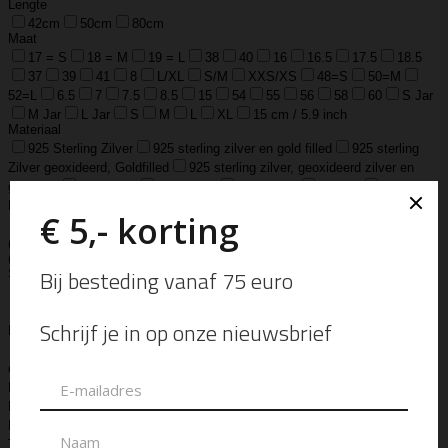
Lengte
42cm
50cm
80cm
Maat
17 = S
18 = M
19 = L
38
40
16
16.5
17.5
18.5
37
39
41
8
L/XL
S/M
XXS/XS
48=S
50=M
52=L
6.5
7
7.5
8.5
15
54
55
56
58
60
S Jar
M Jar
L Jar
S
M
L
XL
15 cm / 5.9 inch
Materiaal
925 Sterling Zilver
925 sterling zilver en gold filled
925 sterling
Zilver geoxideerd, Goldfilled
925 sterling zilver, geoxideerd zilver en
goldfilled
Edelsteen
Gemstone
Lams Leer
Leather
Ox Soft
Leather
Real Leather
Runder Leer
Zilver Verguld
100% katoen
Acetaat
Buffelhoorn
Edelstaal
Gold Filled
Leer, Verzilverd
(30 micron)
Parelmoer
Teddy
Zwaar Verzilverd
Zwaar verzilverd
(15 micron)
Soort
Accessoires
Armband
Armbandje
Aroma Diffuser
Autogeur
Avondtasje
Bandana
Beanie
Bedel
Belt
Big Bag
Bowlingtas
Brillen Etui
Broche
Bumbag
Business Bag
Clip
Clutch
Creditcard Houder
Creditcard Wallet
Crossbody
Eau
de Parfum
Enkelbandje
Enveloptas
Etherische Olie
Etui
Fiber Sticks
Geurkaars
Geurkaart
Hand- & Bodylotion
Hand- &
Bodywash
Handschoen
Handtas
Hanger
Heuptas
Hoed
Hoedje
Home-Spray
Kaars
Ketting
Laptop Tas
Make-Up
Tasje
Mills
Mini Bag
Muts
Navulling ‘Catalytic’ Geurbrander