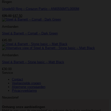
Ringen
Unode50 Ring – Corazon Partío – ANI0556MTL0000M
Oorspronkelijke
Huidige
€
95.00
€
47.50
prijs
prijs
was:
is:
Armbanden
€95.00.
€47.50.
Steel & Barnett – Cornall – Dark Green
€
45.00
Armbanden
Steel & Barnett – Stone basic – Matt Black
€
30.00
Service
Contact
Veelgestelde vragen
Algemene voorwaarden
Privacyverklaring
Nieuwsbrief
Ontvang onze aanbiedingen
Meld je aan voor de nieuwsbrief en ontvang de leukste aanbiedingen!