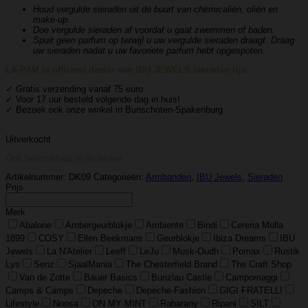
Houd vergulde sieraden uit de buurt van chemicaliën, oliën en
make-up.
Doe vergulde sieraden af ​​voordat u gaat zwemmen of baden.
Spuit geen parfum op terwijl u uw vergulde sieraden draagt. Draag
uw sieraden nadat u uw favoriete parfum hebt opgespoten.
LA-PAM is officieel dealer van IBU JEWELS sieraden lijn.
✓ Gratis verzending vanaf 75 euro
✓ Voor 17 uur besteld volgende dag in huis!
✓ Bezoek ook onze winkel in Bunschoten-Spakenburg
Uitverkocht
Ook beschikbaar in de winkel
Artikelnummer:
DK09
Categorieën:
Armbanden
,
IBU Jewels
,
Sieraden
Prijs
Merk
Abalone
Ambergeurblokje
Ambiente
Bindi
Cereria Molla
1899
COSY
Ellen Beekmans
Geurblokje
Ibiza Dreams
IBU
Jewels
La N'Atelier
Leeff
LeJu
Musk-Oudh
Pomax
Rustik
Lys
Senz
SjaalMania
The Chesterfield Brand
The Craft Shop
Van de Zotte
Bauer Basics
Bunzlau Castle
Campomaggi
Camps & Camps
Depeche
Depeche-Fashion
GIGI FRATELLI
Lifestyle
Noosa
ON MY MINT
Rabarany
Ripani
SILT