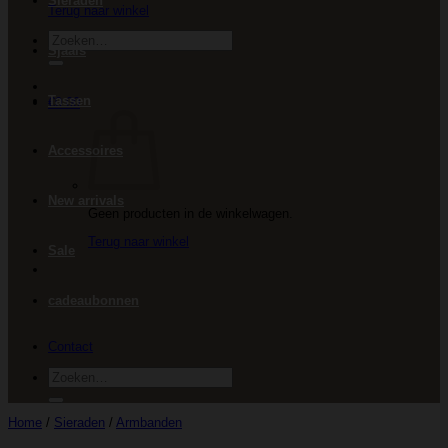
Sieraden
Terug naar winkel
Zoeken
Sjaals
naar:
Tassen
€
0.00
Accessoires
New arrivals
Geen producten in de winkelwagen.
Terug naar winkel
Sale
cadeaubonnen
Contact
Zoeken
naar:
Home
/
Sieraden
/
Armbanden