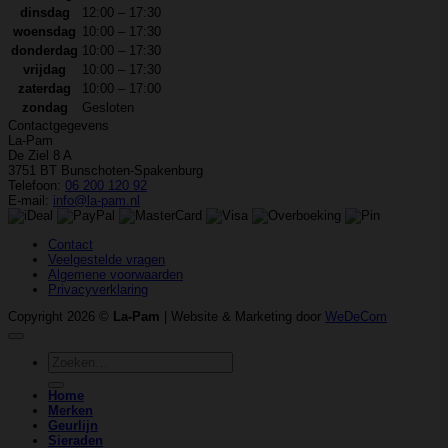
dinsdag
12:00 – 17:30
woensdag
10:00 – 17:30
donderdag
10:00 – 17:30
vrijdag
10:00 – 17:30
zaterdag
10:00 – 17:00
zondag
Gesloten
Contactgegevens
La-Pam
De Ziel 8 A
3751 BT Bunschoten-Spakenburg
Telefoon:
06 200 120 92
E-mail:
info@la-pam.nl
Contact
Veelgestelde vragen
Algemene voorwaarden
Privacyverklaring
Copyright 2026 ©
La-Pam
| Website & Marketing door
WeDeCom
Zoeken
naar:
Home
Merken
Geurlijn
Sieraden