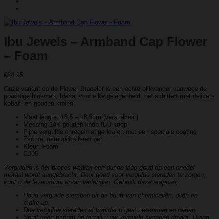
Ibu Jewels – Armband Cap Flower
– Foam
€
34.95
Onze variant op de Flower Bracelet is een echte blikvanger vanwege de
prachtige bloemen. Ideaal voor elke gelegenheid, het schittert met delicate
kobalt- en gouden kralen.
Maat lengte: 16,5 – 18,5cm (verstelbaar)
Messing 14K gouden knop IBU-knop
Fijne vergulde onregelmatige kralen met een speciale coating
Zachte, natuurlijke leren pet
Kleur: Foam
CJ05
Vergulden is het proces waarbij een dunne laag goud op een onedel
metaal wordt aangebracht. Door goed voor vergulde sieraden te zorgen,
kunt u de levensduur ervan verlengen. Gebruik deze stappen;
Houd vergulde sieraden uit de buurt van chemicaliën, oliën en
make-up.
Doe vergulde sieraden af ​​voordat u gaat zwemmen en baden.
Spuit geen parfum op terwijl u uw vergulde sieraden draagt. Draag