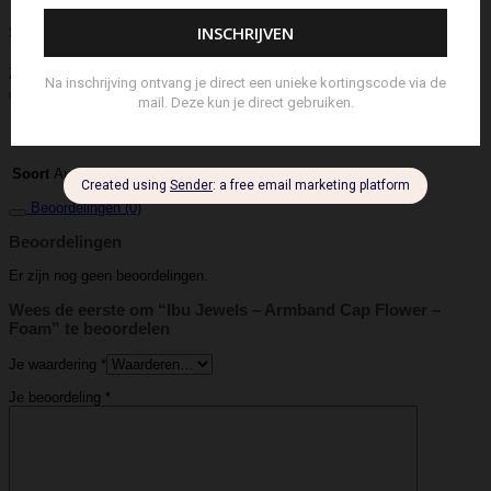
Shopper
Sjaal
Sleuteletui
Sleutelhanger
Special Edition
Stolp
Strap
Tas
Telefoontasje
Textiel & Roomspray
Toilettas
Tote Bag
Travel
Trigger
Weekendtas
Wierookstokjes
Zeep
Zomerhoed
Aanvullende informatie
IBU Jewels
Merk
Armbandje
Soort
Beoordelingen (0)
Beoordelingen
Er zijn nog geen beoordelingen.
Wees de eerste om “Ibu Jewels – Armband Cap Flower –
Foam” te beoordelen
Je waardering
*
Je beoordeling
*