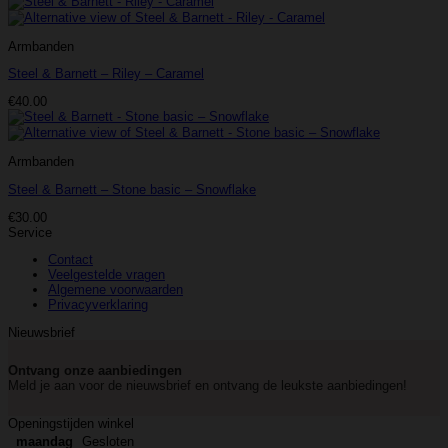
prijs
prijs
was:
is:
€95.00.
€47.50.
Armbanden
Steel & Barnett – Riley – Caramel
€
40.00
Armbanden
Steel & Barnett – Stone basic – Snowflake
€
30.00
Service
Contact
Veelgestelde vragen
Algemene voorwaarden
Privacyverklaring
Nieuwsbrief
Ontvang onze aanbiedingen
Meld je aan voor de nieuwsbrief en ontvang de leukste aanbiedingen!
Openingstijden winkel
maandag
Gesloten