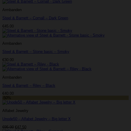
Armbanden
Steel & Barnett – Cornall – Dark Green
€
45.00
Armbanden
Steel & Barnett – Stone basic – Smoky
€
30.00
Armbanden
Steel & Barnett – Riley – Black
€
40.00
-50%
Alfabet Jewelry
Unode50 – Alfabet Jewelry – Big letter X
Oorspronkelijke
Huidige
€
95.00
€
47.50