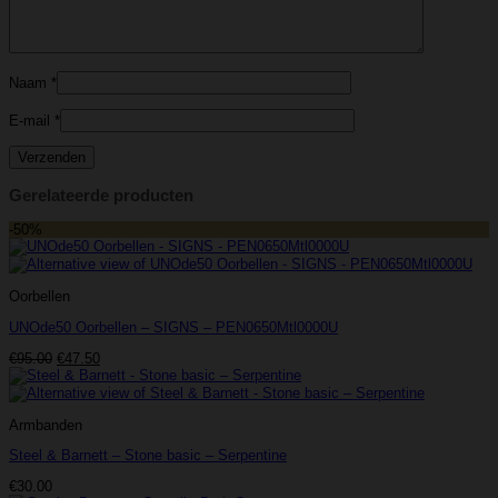
Naam
*
E-mail
*
Gerelateerde producten
-50%
Oorbellen
UNOde50 Oorbellen – SIGNS – PEN0650Mtl0000U
Oorspronkelijke
Huidige
€
95.00
€
47.50
prijs
prijs
was:
is:
€95.00.
€47.50.
Armbanden
Steel & Barnett – Stone basic – Serpentine
€
30.00