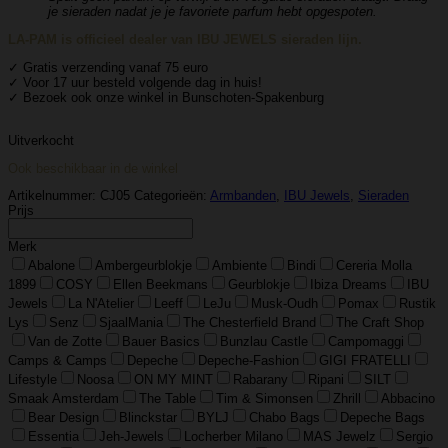
je sieraden nadat je je favoriete parfum hebt opgespoten.
LA-PAM is officieel dealer van IBU JEWELS sieraden lijn.
✓ Gratis verzending vanaf 75 euro
✓ Voor 17 uur besteld volgende dag in huis!
✓ Bezoek ook onze winkel in Bunschoten-Spakenburg
Uitverkocht
Ook beschikbaar in de winkel
Artikelnummer:
CJ05
Categorieën:
Armbanden
,
IBU Jewels
,
Sieraden
Prijs
Merk
Abalone
Ambergeurblokje
Ambiente
Bindi
Cereria Molla
1899
COSY
Ellen Beekmans
Geurblokje
Ibiza Dreams
IBU
Jewels
La N'Atelier
Leeff
LeJu
Musk-Oudh
Pomax
Rustik
Lys
Senz
SjaalMania
The Chesterfield Brand
The Craft Shop
Van de Zotte
Bauer Basics
Bunzlau Castle
Campomaggi
Camps & Camps
Depeche
Depeche-Fashion
GIGI FRATELLI
Lifestyle
Noosa
ON MY MINT
Rabarany
Ripani
SILT
Smaak Amsterdam
The Table
Tim & Simonsen
Zhrill
Abbacino
Bear Design
Blinckstar
BYLJ
Chabo Bags
Depeche Bags
Essentia
Jeh-Jewels
Locherber Milano
MAS Jewelz
Sergio