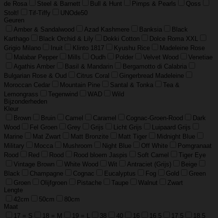
de Rosa
Steel & Barnett
Bull & Hunt
Pimps & Pearls
Qoss
Stolt!
Tif-Tiffy
UNOde50
Geuren
Amber & Sandalwood
Azad Kashmere
Banksia
Black
Karthago
Black Orchid & Lily
Dokki Cotton
Dolce Roma XXL
Grigio Milano
Inuit
Klinto 1817
Kyushu Rice
Madeleine Rose
Malabar Pepper
Mills
Oudh
Polder
Velvet Wood
Venetiae
Agathis Amber
Basil & Mandarin
Bergamotto di Calabria
Bulgarian Rose & Oud
Citrus Coral
Gingerbread Madeleine
Moroccan Cedar
Mountain Pine
Santal & Tonka
Tea &
Lemongrass
Tegenwind
WAD
Wild
Bijzonderheden
Kleur
Brown
Bruin
Camel
Caramel
Cognac-Groen-Rood
Dark
Wood
Fel Groen
Grey
Grijs
Licht Grijs
Luipaard Grijs
Marine
Mat Zwart
Matt Bronzite
Matt Tiger
Midnight Blue
Military
Mocca
Mushroom
Night Blue
Off White
Pomgranaat
Rood
Red
Rood
Rood bloem Jaspis
Soft Camel
Tiger Eye
Vintage Brown
White Wood
Wit
Antraciet (Grijs)
Beige
Black
Champagne
Cognac
Eucalyptus
Fog
Gold
Green
Groen
Olijfgroen
Pistache
Taupe
Walnut
Zwart
Lengte
42cm
50cm
80cm
Maat
17 = S
18 = M
19 = L
38
40
16
16.5
17.5
18.5