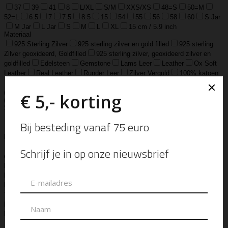
37
39
41
8
L/XL
S/M
XXS/XS
48=S
50=M
52=L
6.5
7
7.5
8.5
15
54
55
56
58
60
S Jar
M Jar
L Jar
S
M
L
XL
15 cm / 5.9 inch
Materiaal
925 Sterling Zilver
925 sterling zilver en gold filled
925 sterling
Zilver geoxideerd, Goldfilled
925 sterling zilver, geoxideerd zilver en
goldfilled
Edelsteen
Gemstone
Lams Leer
Leather
Ox Soft
Leather
Real Leather
Runder Leer
Zilver Verguld
100% katoen
Acetaat
Buffelhoorn
Edelstaal
Gold Filled
Leer, Verzilverd
(30 micron)
Parelmoer
Teddy
Zwaar Verzilverd
Zwaar verzilverd
(15 micron)
Soort
Accessoires
Armband
Armbandje
Aroma Diffuser
Autogeur
Avondtasje
Bandana
Beanie
Bedel
Belt
Big Bag
Bowlingtas
Brillen Etui
Broche
Bumbag
Business Bag
Clip
Clutch
Creditcard Houder
Creditcard Wallet
Crossbody
Eau
de Parfum
Enkelbandje
Enveloptas
Etherische Olie
Etui
Fiber Sticks
Geurkaars
Geurkaart
Hand- & Bodylotion
Hand- &
Bodywash
Handschoen
Handtas
Hanger
Heuptas
Hoed
Hoedje
Home-Spray
Kaars
Ketting
Laptop Tas
Make-Up
Tasje
Mills
Mini Bag
Muts
Navulling ‘Catalytic’ Geurbrander
Navulling Reed Diffuser
Oorbel
Portemonnee
Pouch Bag
Reed
Diffuser
Riem
Ring
Rugtas
Rugzak
Sample Kit
Schoenen
Schouderband
schoudertas
Set Lont-trimmer en Kaarsendover