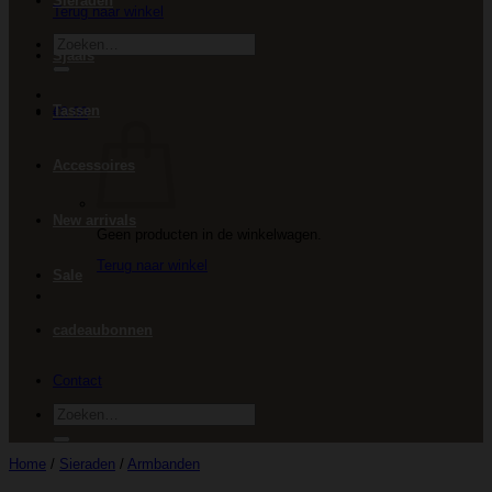
Sieraden
Terug naar winkel
Zoeken
Sjaals
naar:
Tassen
€
0.00
Accessoires
New arrivals
Geen producten in de winkelwagen.
Terug naar winkel
Sale
cadeaubonnen
Contact
Zoeken
naar:
Home
/
Sieraden
/
Armbanden