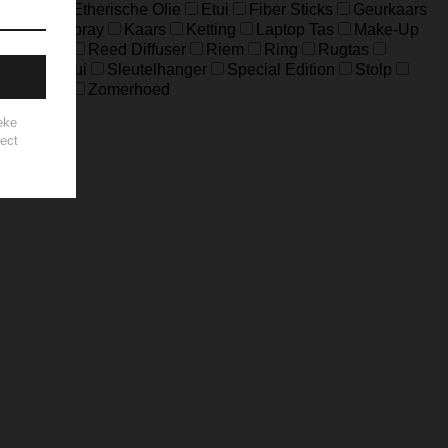
eloptas
Etherische Olie
Etui
Fiber Sticks
Geurkaars
Home-Spray
Kaars
Ketting
Laptop Tas
Make-Up
ouch Bag
Reed Diffuser
Riem
Ring
Rugtas
Sleuteletui
Sleutelhanger
Special Edition
Stolp
es
Zeep
Zomerhoed