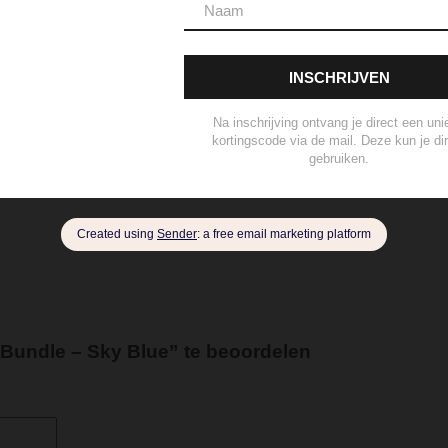
ard Wallet
Crossbody
Eau de Parfum
Enkelbandje
Env
andschoen
Handtas
Hanger
Heuptas
Hoed
Hoedje
brander
Navulling Reed Diffuser
Oorbel
Portemonnee
P
ertas
Set Lont-trimmer en Kaarsendover
Shopper
Sjaal
s
Tote Bag
Travel
Trigger
Weekendtas
Wierookstokj
Bundle – Sky Blue” te beoordelen