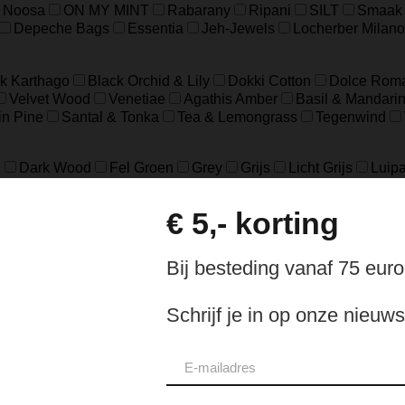
Noosa
ON MY MINT
Rabarany
Ripani
SILT
Smaak
Depeche Bags
Essentia
Jeh-Jewels
Locherber Milano
k Karthago
Black Orchid & Lily
Dokki Cotton
Dolce Rom
Velvet Wood
Venetiae
Agathis Amber
Basil & Mandari
in Pine
Santal & Tonka
Tea & Lemongrass
Tegenwind
d
Dark Wood
Fel Groen
Grey
Grijs
Licht Grijs
Luipa
e
Off White
Pomgranaat Rood
Red
Rood
Rood bloe
e
Cognac
Eucalyptus
Fog
Gold
Green
Groen
Ol
18.5
37
39
41
8
L/XL
S/M
XXS/XS
48=S
50
ch
sterling Zilver geoxideerd, Goldfilled
925 sterling zilver, geox
eer
Zilver Verguld
100% katoen
Acetaat
Buffelhoorn
5 micron)
Autogeur
Avondtasje
Bandana
Beanie
Bedel
Belt