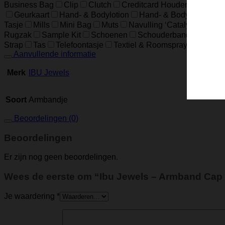
Business Bag
Clip
Clutch
Creditcard Houder
Creditc
Geurkaart
Hand- & Bodylotion
Hand- & Bodywash
H
Tasje
Mills
Mini Bag
Muts
Navulling ‘Catalytic’ Geur
Rugzak
Sample Kit
Schoenen
Schouderband
schoud
Strap
Tas
Telefoontasje
Textiel & Roomspray
Toiletta
Aanvullende informatie
Merk
IBU Jewels
Soort
Armbandje
Beoordelingen (0)
Beoordelingen
Er zijn nog geen beoordelingen.
Wees de eerste om “Ibu Jewels – Armband Cap 
Je waardering
*