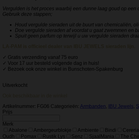
Vergulden is het proces waarbij een dunne laag goud op een 
Gebruik deze stappen;
Houd vergulde sieraden uit de buurt van chemicaliën, ol
Doe vergulde sieraden af ​​voordat u gaat zwemmen en b
Spuit geen parfum op terwijl u uw vergulde sieraden draa
LA-PAM is officieel dealer van IBU JEWELS sieraden lijn.
✓ Gratis verzending vanaf 75 euro
✓ Voor 17 uur besteld volgende dag in huis!
✓ Bezoek ook onze winkel in Bunschoten-Spakenburg
Uitverkocht
Ook beschikbaar in de winkel
Artikelnummer:
FG06
Categorieën:
Armbanden
,
IBU Jewels
,
S
Prijs
Merk
Abalone
Ambergeurblokje
Ambiente
Bindi
Cereria
Oudh
Pomax
Rustik Lys
Senz
SjaalMania
The Ches