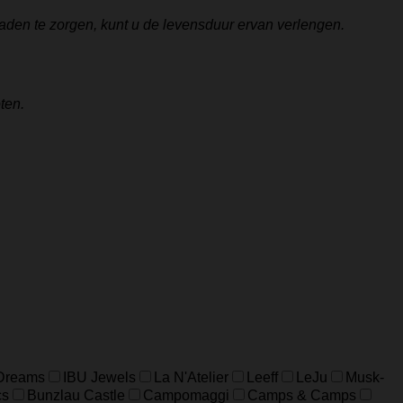
aden te zorgen, kunt u de levensduur ervan verlengen.
ten.
 Dreams
IBU Jewels
La N'Atelier
Leeff
LeJu
Musk-
cs
Bunzlau Castle
Campomaggi
Camps & Camps