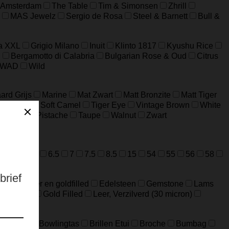
 Amsterdam
The Table
Tim & Simonsen
Zhrill
MAS Jewelz
Sergio de Rosa
Steel & Barnett
Bull &
a XXL
Grigio Milano
Inuit
Klinto 1817
Kyushu Rice
n
Bergamotto di Calabria
Bulgarian Rose & Oud
Citrus
WAD
Wild
ard Grijs
Marine
Mat Zwart
Matt Bronzite
Matt Tiger
m Jaspis
Soft Camel
Tiger Eye
Vintage Brown
White
ijfgroen
Pistache
Taupe
Walnut
Zwart
=M
52=L
6.5
7
7.5
8.5
15
54
55
56
58
ideerd zilver en goldfilled
Edelsteen
Gemstone
Lams
Edelstaal
Gold Filled
Leer, Verzilverd (30 micron)
Big Bag
Bowlingtas
Brillen Etui
Broche
Bumbag