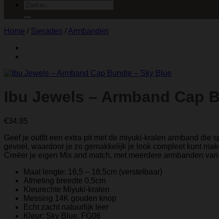
Zoeken
naar:
Home
/
Sieraden
/
Armbanden
Ibu Jewels – Armband Cap B
€
34.95
Geef je outfit een extra pit met de miyuki-kralen armband die s
gevoel, waardoor je zo gemakkelijk je look compleet kunt make
Creëer je eigen Mix and match, met meerdere armbanden van 
Maat lengte: 16,5 – 18,5cm (verstelbaar)
Afmeting breedte 0,5cm
Kleurechte Miyuki-kralen
Messing 14K gouden knop
Echt zacht natuurlijk leer
Kleur: Sky Blue, FG06