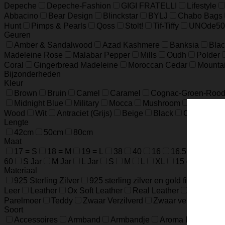
Depeche
Depeche-Fashion
GIGI FRATELLI
Lifestyle
Abbacino
Bear Design
Blinckstar
BYLJ
Chabo Bags
Hunt
Pimps & Pearls
Qoss
Stolt!
Tif-Tiffy
UNOde50
Geuren
Amber & Sandalwood
Azad Kashmere
Banksia
Blac
Madeleine Rose
Malabar Pepper
Mills
Oudh
Polder
Coral
Gingerbread Madeleine
Moroccan Cedar
Mounta
Bijzonderheden
Kleur
Brown
Bruin
Camel
Caramel
Cognac-Groen-Roo
Midnight Blue
Military
Mocca
Mushroom
Night Blu
Wood
Wit
Antraciet (Grijs)
Beige
Black
Champagn
Lengte
42cm
50cm
80cm
Maat
17 = S
18 = M
19 = L
38
40
16
16.5
17.5
60
S Jar
M Jar
L Jar
S
M
L
XL
15 cm / 5.9 in
Materiaal
925 Sterling Zilver
925 sterling zilver en gold filled
925 
Leer
Leather
Ox Soft Leather
Real Leather
Runder L
Parelmoer
Teddy
Zwaar Verzilverd
Zwaar verzilverd (1
Soort
Accessoires
Armband
Armbandje
Aroma Diffuser