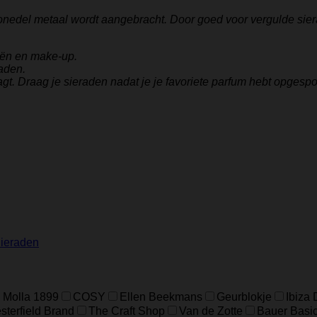
onedel metaal wordt aangebracht. Door goed voor vergulde sier
iën en make-up.
aden.
gt. Draag je sieraden nadat je je favoriete parfum hebt opgespo
ieraden
 Molla 1899
COSY
Ellen Beekmans
Geurblokje
Ibiza
terfield Brand
The Craft Shop
Van de Zotte
Bauer Basi