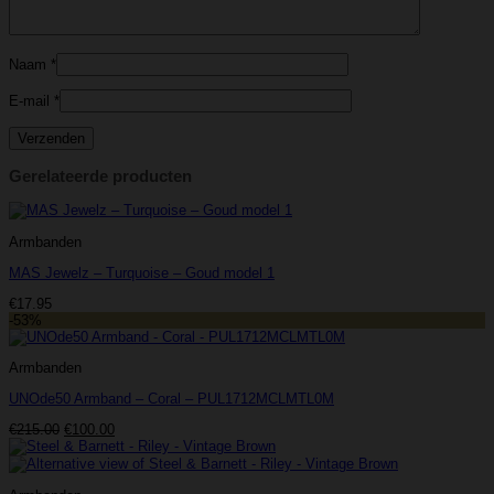
Naam
*
E-mail
*
Gerelateerde producten
Armbanden
MAS Jewelz – Turquoise – Goud model 1
€
17.95
-53%
Armbanden
UNOde50 Armband – Coral – PUL1712MCLMTL0M
Oorspronkelijke
Huidige
€
215.00
€
100.00
prijs
prijs
was:
is:
€215.00.
€100.00.