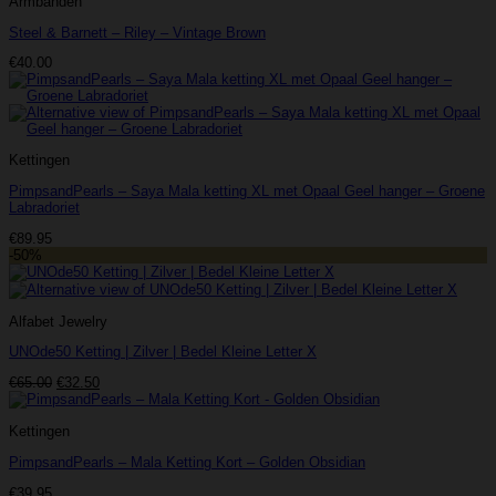
Armbanden
Steel & Barnett – Riley – Vintage Brown
€
40.00
Kettingen
PimpsandPearls – Saya Mala ketting XL met Opaal Geel hanger – Groene
Labradoriet
€
89.95
-50%
Alfabet Jewelry
UNOde50 Ketting | Zilver | Bedel Kleine Letter X
Oorspronkelijke
Huidige
€
65.00
€
32.50
prijs
prijs
was:
is:
Kettingen
€65.00.
€32.50.
PimpsandPearls – Mala Ketting Kort – Golden Obsidian
€
39.95