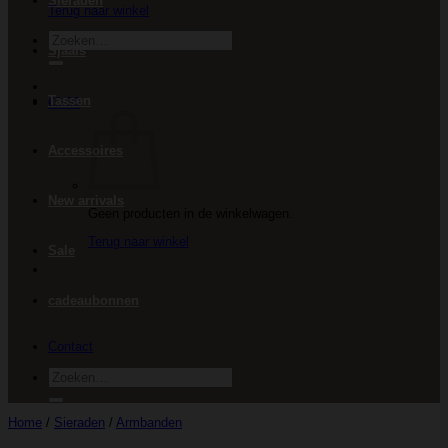
Sieraden
Terug naar winkel
Zoeken
Sjaals
naar:
Tassen
€
0.00
Accessoires
New arrivals
Geen producten in de winkelwagen.
Terug naar winkel
Sale
cadeaubonnen
Contact
Zoeken
naar:
Home
/
Sieraden
/
Armbanden