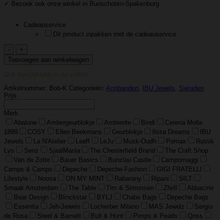
✓ Bezoek ook onze winkel in Bunschoten-Spakenburg
Cadeauservice
Dit product inpakken met de cadeauservice
Ibu
Jewels
Toevoegen aan winkelwagen
–
Armband
Ook beschikbaar in de winkel
Big
Bo
Artikelnummer:
Bob-K
Categorieën:
Armbanden
,
IBU Jewels
,
Sieraden
–
Prijs
Nude
Mixed
Merk
aantal
Abalone
Ambergeurblokje
Ambiente
Bindi
Cereria Molla
1899
COSY
Ellen Beekmans
Geurblokje
Ibiza Dreams
IBU
Jewels
La N'Atelier
Leeff
LeJu
Musk-Oudh
Pomax
Rustik
Lys
Senz
SjaalMania
The Chesterfield Brand
The Craft Shop
Van de Zotte
Bauer Basics
Bunzlau Castle
Campomaggi
Camps & Camps
Depeche
Depeche-Fashion
GIGI FRATELLI
Lifestyle
Noosa
ON MY MINT
Rabarany
Ripani
SILT
Smaak Amsterdam
The Table
Tim & Simonsen
Zhrill
Abbacino
Bear Design
Blinckstar
BYLJ
Chabo Bags
Depeche Bags
Essentia
Jeh-Jewels
Locherber Milano
MAS Jewelz
Sergio
de Rosa
Steel & Barnett
Bull & Hunt
Pimps & Pearls
Qoss