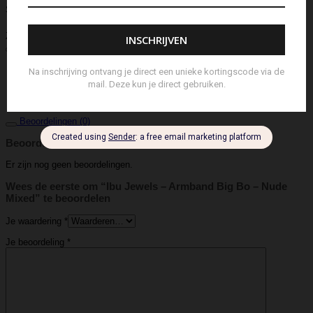
Stolp
Strap
Tas
Telefoontasje
Textiel & Roomspray
Toilettas
Tote Bag
Travel
Trigger
Weekendtas
Wierookstokjes
Zeep
Zomerhoed
Aanvullende informatie
IBU Jewels
Merk
Armband, Armbandje
Soort
Beoordelingen (0)
Beoordelingen
Er zijn nog geen beoordelingen.
Wees de eerste om “Ibu Jewels – Armband Big Bo – Nude
Mixed” te beoordelen
Je waardering
*
Je beoordeling
*