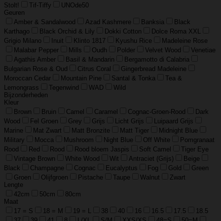
Stolt!
Tif-Tiffy
UNOde50
Geuren
Amber & Sandalwood
Azad Kashmere
Banksia
Black
Karthago
Black Orchid & Lily
Dokki Cotton
Dolce Roma XXL
Grigio Milano
Inuit
Klinto 1817
Kyushu Rice
Madeleine Rose
Malabar Pepper
Mills
Oudh
Polder
Velvet Wood
Venetiae
Agathis Amber
Basil & Mandarin
Bergamotto di Calabria
Bulgarian Rose & Oud
Citrus Coral
Gingerbread Madeleine
Moroccan Cedar
Mountain Pine
Santal & Tonka
Tea &
Lemongrass
Tegenwind
WAD
Wild
Bijzonderheden
Kleur
Brown
Bruin
Camel
Caramel
Cognac-Groen-Rood
Dark
Wood
Fel Groen
Grey
Grijs
Licht Grijs
Luipaard Grijs
Marine
Mat Zwart
Matt Bronzite
Matt Tiger
Midnight Blue
Military
Mocca
Mushroom
Night Blue
Off White
Pomgranaat
Rood
Red
Rood
Rood bloem Jaspis
Soft Camel
Tiger Eye
Vintage Brown
White Wood
Wit
Antraciet (Grijs)
Beige
Black
Champagne
Cognac
Eucalyptus
Fog
Gold
Green
Groen
Olijfgroen
Pistache
Taupe
Walnut
Zwart
Lengte
42cm
50cm
80cm
Maat
17 = S
18 = M
19 = L
38
40
16
16.5
17.5
18.5
37
39
41
8
L/XL
S/M
XXS/XS
48=S
50=M