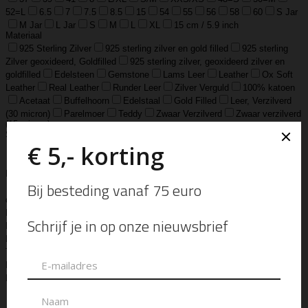
52=L
6.5
7
7.5
8.5
15
54
55
56
58
60
S Jar
M Jar
L Jar
S
M
L
XL
15 cm / 5.9 inch
Materiaal
925 Sterling Zilver
925 sterling zilver en gold filled
925 sterling
Zilver geoxideerd, Goldfilled
925 sterling zilver, geoxideerd zilver en
goldfilled
Edelsteen
Gemstone
Lams Leer
Leather
Ox Soft
Leather
Real Leather
Runder Leer
Zilver Verguld
100% katoen
Acetaat
Buffelhoorn
Edelstaal
Gold Filled
Leer, Verzilverd
(30 micron)
Parelmoer
Teddy
Zwaar Verzilverd
Zwaar verzilverd
(15 micron)
Soort
Accessoires
Armband
Armbandje
Aroma Diffuser
Autogeur
Avondtasje
Bandana
Beanie
Bedel
Belt
Big Bag
Bowlingtas
Brillen Etui
Broche
Bumbag
Business Bag
Clip
Clutch
Creditcard Houder
Creditcard Wallet
Crossbody
Eau
de Parfum
Enkelbandje
Enveloptas
Etherische Olie
Etui
Fiber Sticks
Geurkaars
Geurkaart
Hand- & Bodylotion
Hand- &
Bodywash
Handschoen
Handtas
Hanger
Heuptas
Hoed
Hoedje
Home-Spray
Kaars
Ketting
Laptop Tas
Make-Up
Tasje
Mills
Mini Bag
Muts
Navulling ‘Catalytic’ Geurbrander
Navulling Reed Diffuser
Oorbel
Portemonnee
Pouch Bag
Reed
Diffuser
Riem
Ring
Rugtas
Rugzak
Sample Kit
Schoenen
Schouderband
schoudertas
Set Lont-trimmer en Kaarsendover
Shopper
Sjaal
Sleuteletui
Sleutelhanger
Special Edition