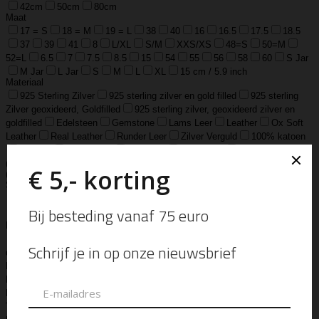
42cm
50cm
80cm
Maat
17 = S
18 = M
19 = L
38
40
16
16.5
17.5
18.5
37
39
41
8
L/XL
S/M
XXS/XS
48=S
50=M
52=L
6.5
7
7.5
8.5
15
54
55
56
58
60
S Jar
M Jar
L Jar
S
M
L
XL
15 cm / 5.9 inch
Materiaal
925 Sterling Zilver
925 sterling zilver en gold filled
925 sterling
Zilver geoxideerd, Goldfilled
925 sterling zilver, geoxideerd zilver en
goldfilled
Edelsteen
Gemstone
Lams Leer
Leather
Ox Soft
Leather
Real Leather
Runder Leer
Zilver Verguld
100% katoen
Acetaat
Buffelhoorn
Edelstaal
Gold Filled
Leer, Verzilverd
(30 micron)
Parelmoer
Teddy
Zwaar Verzilverd
Zwaar verzilverd
(15 micron)
Soort
Accessoires
Armband
Armbandje
Aroma Diffuser
Autogeur
Avondtasje
Bandana
Beanie
Bedel
Belt
Big Bag
Bowlingtas
Brillen Etui
Broche
Bumbag
Business Bag
Clip
Clutch
Creditcard Houder
Creditcard Wallet
Crossbody
Eau
de Parfum
Enkelbandje
Enveloptas
Etherische Olie
Etui
Fiber Sticks
Geurkaars
Geurkaart
Hand- & Bodylotion
Hand- &
Bodywash
Handschoen
Handtas
Hanger
Heuptas
Hoed
Hoedje
Home-Spray
Kaars
Ketting
Laptop Tas
Make-Up
Tasje
Mills
Mini Bag
Muts
Navulling ‘Catalytic’ Geurbrander