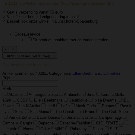
LA-PAM is officieel dealer van Ellen Beekmans sieraden lijn.
✓ Gratis verzending vanaf 75 euro
✓ Voor 17 uur besteld volgende dag in huis!
✓ Bezoek ook onze winkel in Bunschoten-Spakenburg
Cadeauservice
Dit product inpakken met de cadeauservice
Ellen
Beekmans
Toevoegen aan winkelwagen
–
Vergulde
Ook beschikbaar in de winkel
Oorringen
–
Artikelnummer:
oor402811
Categorieën:
Ellen Beekmans
,
Oorbellen
Strass
Prijs
(medium,
2.9cm)
Merk
aantal
Abalone
Ambergeurblokje
Ambiente
Bindi
Cereria Molla
1899
COSY
Ellen Beekmans
Geurblokje
Ibiza Dreams
IBU
Jewels
La N'Atelier
Leeff
LeJu
Musk-Oudh
Pomax
Rustik
Lys
Senz
SjaalMania
The Chesterfield Brand
The Craft Shop
Van de Zotte
Bauer Basics
Bunzlau Castle
Campomaggi
Camps & Camps
Depeche
Depeche-Fashion
GIGI FRATELLI
Lifestyle
Noosa
ON MY MINT
Rabarany
Ripani
SILT
Smaak Amsterdam
The Table
Tim & Simonsen
Zhrill
Abbacino