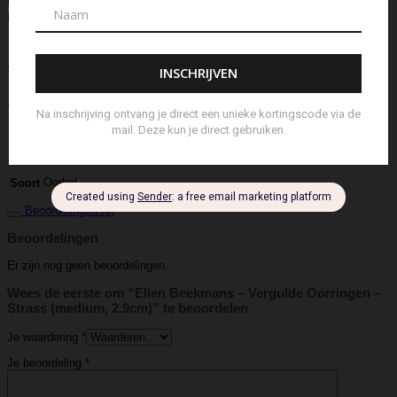
Navulling Reed Diffuser
Oorbel
Portemonnee
Pouch Bag
Reed
Diffuser
Riem
Ring
Rugtas
Rugzak
Sample Kit
Schoenen
Schouderband
schoudertas
Set Lont-trimmer en Kaarsendover
Shopper
Sjaal
Sleuteletui
Sleutelhanger
Special Edition
Stolp
Strap
Tas
Telefoontasje
Textiel & Roomspray
Toilettas
Tote Bag
Travel
Trigger
Weekendtas
Wierookstokjes
Zeep
Zomerhoed
Aanvullende informatie
Ellen Beekmans
Merk
Oorbel
Soort
Beoordelingen (0)
Beoordelingen
Er zijn nog geen beoordelingen.
Wees de eerste om “Ellen Beekmans – Vergulde Oorringen –
Strass (medium, 2.9cm)” te beoordelen
Je waardering
*
Je beoordeling
*