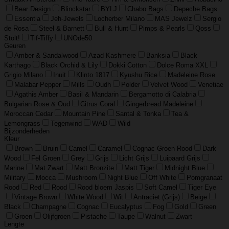
Bear Design
Blinckstar
BYLJ
Chabo Bags
Depeche Bags
Essentia
Jeh-Jewels
Locherber Milano
MAS Jewelz
Sergio
de Rosa
Steel & Barnett
Bull & Hunt
Pimps & Pearls
Qoss
Stolt!
Tif-Tiffy
UNOde50
Geuren
Amber & Sandalwood
Azad Kashmere
Banksia
Black
Karthago
Black Orchid & Lily
Dokki Cotton
Dolce Roma XXL
Grigio Milano
Inuit
Klinto 1817
Kyushu Rice
Madeleine Rose
Malabar Pepper
Mills
Oudh
Polder
Velvet Wood
Venetiae
Agathis Amber
Basil & Mandarin
Bergamotto di Calabria
Bulgarian Rose & Oud
Citrus Coral
Gingerbread Madeleine
Moroccan Cedar
Mountain Pine
Santal & Tonka
Tea &
Lemongrass
Tegenwind
WAD
Wild
Bijzonderheden
Kleur
Brown
Bruin
Camel
Caramel
Cognac-Groen-Rood
Dark
Wood
Fel Groen
Grey
Grijs
Licht Grijs
Luipaard Grijs
Marine
Mat Zwart
Matt Bronzite
Matt Tiger
Midnight Blue
Military
Mocca
Mushroom
Night Blue
Off White
Pomgranaat
Rood
Red
Rood
Rood bloem Jaspis
Soft Camel
Tiger Eye
Vintage Brown
White Wood
Wit
Antraciet (Grijs)
Beige
Black
Champagne
Cognac
Eucalyptus
Fog
Gold
Green
Groen
Olijfgroen
Pistache
Taupe
Walnut
Zwart
Lengte