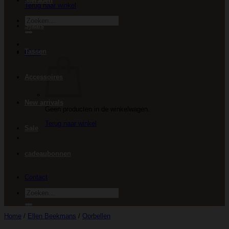
Sieraden
Terug naar winkel
Zoeken
Sjaals
naar:
Tassen
€
0.00
Accessoires
New arrivals
Geen producten in de winkelwagen.
Terug naar winkel
Sale
cadeaubonnen
Contact
Zoeken
naar:
Home
/
Ellen Beekmans
/
Oorbellen