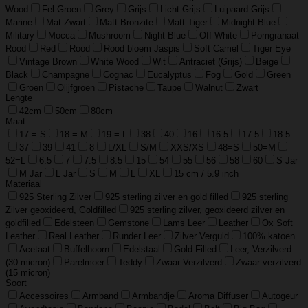
Wood
Fel Groen
Grey
Grijs
Licht Grijs
Luipaard Grijs
Marine
Mat Zwart
Matt Bronzite
Matt Tiger
Midnight Blue
Military
Mocca
Mushroom
Night Blue
Off White
Pomgranaat
Rood
Red
Rood
Rood bloem Jaspis
Soft Camel
Tiger Eye
Vintage Brown
White Wood
Wit
Antraciet (Grijs)
Beige
Black
Champagne
Cognac
Eucalyptus
Fog
Gold
Green
Groen
Olijfgroen
Pistache
Taupe
Walnut
Zwart
Lengte
42cm
50cm
80cm
Maat
17 = S
18 = M
19 = L
38
40
16
16.5
17.5
18.5
37
39
41
8
L/XL
S/M
XXS/XS
48=S
50=M
52=L
6.5
7
7.5
8.5
15
54
55
56
58
60
S Jar
M Jar
L Jar
S
M
L
XL
15 cm / 5.9 inch
Materiaal
925 Sterling Zilver
925 sterling zilver en gold filled
925 sterling
Zilver geoxideerd, Goldfilled
925 sterling zilver, geoxideerd zilver en
goldfilled
Edelsteen
Gemstone
Lams Leer
Leather
Ox Soft
Leather
Real Leather
Runder Leer
Zilver Verguld
100% katoen
Acetaat
Buffelhoorn
Edelstaal
Gold Filled
Leer, Verzilverd
(30 micron)
Parelmoer
Teddy
Zwaar Verzilverd
Zwaar verzilverd
(15 micron)
Soort
Accessoires
Armband
Armbandje
Aroma Diffuser
Autogeur