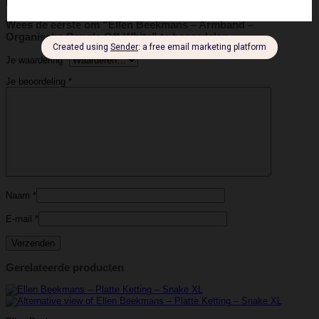
Er zijn nog geen beoordelingen.
Wees de eerste om “Ellen Beekmans – Armband –
Organische Bangle Off-White” te beoordelen
Je waardering
*
Je beoordeling
*
Naam
*
E-mail
*
Gerelateerde producten