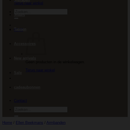
Sieraden
Terug naar winkel
Zoeken
Sjaals
naar:
Tassen
€
0.00
Accessoires
New arrivals
Geen producten in de winkelwagen.
Terug naar winkel
Sale
cadeaubonnen
Contact
Zoeken
naar:
Home
/
Ellen Beekmans
/
Armbanden