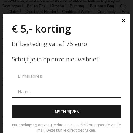
Avondtasje
Bandana
Beanie
Bedel
Belt
Big Bag
Bowlingtas
Brillen Etui
Broche
Bumbag
Business Bag
Clip
Clutch
Creditcard Houder
Creditcard Wallet
Crossbody
Eau
de Parfum
Enkelbandje
Enveloptas
Etherische Olie
Etui
Fiber Sticks
Geurkaars
Geurkaart
Hand- & Bodylotion
Hand- &
Bodywash
Handschoen
Handtas
Hanger
Heuptas
Hoed
Hoedje
Home-Spray
Kaars
Ketting
Laptop Tas
Make-Up
Tasje
Mills
Mini Bag
Muts
Navulling ‘Catalytic’ Geurbrander
Navulling Reed Diffuser
Oorbel
Portemonnee
Pouch Bag
Reed
Diffuser
Riem
Ring
Rugtas
Rugzak
Sample Kit
Schoenen
Schouderband
schoudertas
Set Lont-trimmer en Kaarsendover
Shopper
Sjaal
Sleuteletui
Sleutelhanger
Special Edition
Stolp
Strap
Tas
Telefoontasje
Textiel & Roomspray
Toilettas
Tote Bag
Travel
Trigger
Weekendtas
Wierookstokjes
Zeep
Zomerhoed
Aanvullende informatie
Ellen Beekmans
Merk
Armbandje
Soort
Beoordelingen (0)
Beoordelingen