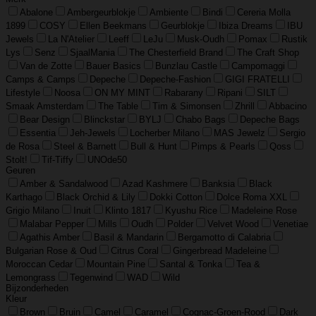
Abalone
Ambergeurblokje
Ambiente
Bindi
Cereria Molla
1899
COSY
Ellen Beekmans
Geurblokje
Ibiza Dreams
IBU
Jewels
La N'Atelier
Leeff
LeJu
Musk-Oudh
Pomax
Rustik
Lys
Senz
SjaalMania
The Chesterfield Brand
The Craft Shop
Van de Zotte
Bauer Basics
Bunzlau Castle
Campomaggi
Camps & Camps
Depeche
Depeche-Fashion
GIGI FRATELLI
Lifestyle
Noosa
ON MY MINT
Rabarany
Ripani
SILT
Smaak Amsterdam
The Table
Tim & Simonsen
Zhrill
Abbacino
Bear Design
Blinckstar
BYLJ
Chabo Bags
Depeche Bags
Essentia
Jeh-Jewels
Locherber Milano
MAS Jewelz
Sergio
de Rosa
Steel & Barnett
Bull & Hunt
Pimps & Pearls
Qoss
Stolt!
Tif-Tiffy
UNOde50
Geuren
Amber & Sandalwood
Azad Kashmere
Banksia
Black
Karthago
Black Orchid & Lily
Dokki Cotton
Dolce Roma XXL
Grigio Milano
Inuit
Klinto 1817
Kyushu Rice
Madeleine Rose
Malabar Pepper
Mills
Oudh
Polder
Velvet Wood
Venetiae
Agathis Amber
Basil & Mandarin
Bergamotto di Calabria
Bulgarian Rose & Oud
Citrus Coral
Gingerbread Madeleine
Moroccan Cedar
Mountain Pine
Santal & Tonka
Tea &
Lemongrass
Tegenwind
WAD
Wild
Bijzonderheden
Kleur
Brown
Bruin
Camel
Caramel
Cognac-Groen-Rood
Dark