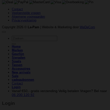
Contact
Veelgestelde vragen
Algemene voorwaarden
Privacyverklaring
Copyright 2026 ©
La-Pam
| Website & Marketing door
WeDeCom
Zoeken
naar:
Home
Merken
Geurlijn
Sieraden
Sjaals
Tassen
Accessoires
New arrivals
Sale
cadeaubonnen
Contact
Login
Vanaf €50,- gratis verzending
Veilig betalen
Vragen? Bel naar
06 200 120 92
Login