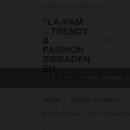
Ga
Vragen? Bel naar
06 200 120 92
naar
inhoud
Zoeken
naar:
HOME
MERKEN
GEURLIJN
SIERADEN
S
HOME
/
CAMPS & CAMPS
/