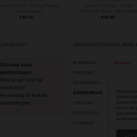
CAMPS & CAMPS
CAMPS & CAMPS
ps & Camps – Oorbel Fantasy
Camps & Camps – Oorbel
– Garnet Agate
Swarovski Pearl – Silver Nigh
€
45.00
€
40.00
EUWSBRIEF
OPENINGSTIJDEN WINK
MAANDAG
Gesloten
Ontvang onze
aanbiedingen
DINSDAG
12:00 – 17:
Meld je aan voor de
WOENSDAG
10:00 – 17:
nieuwsbrief
We gebruiken
DONDERDAG
10:00 – 17:
en ontvang de leukste
en/of te raa
aanbiedingen!
VRIJDAG
gepersonali
10:00 – 17:
kunnen we ge
ZATERDAG
10:00 – 17:
geen toestem
op bepaalde
ZONDAG
Gesloten
ACC