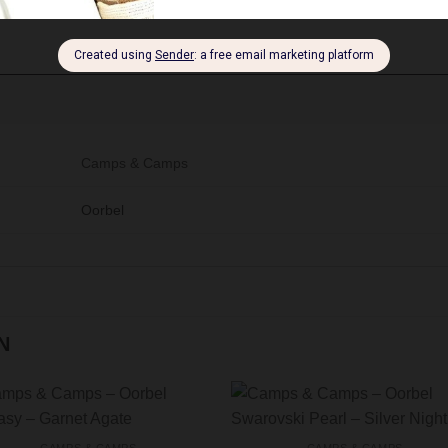
Camps & Camps
Oorbel
N