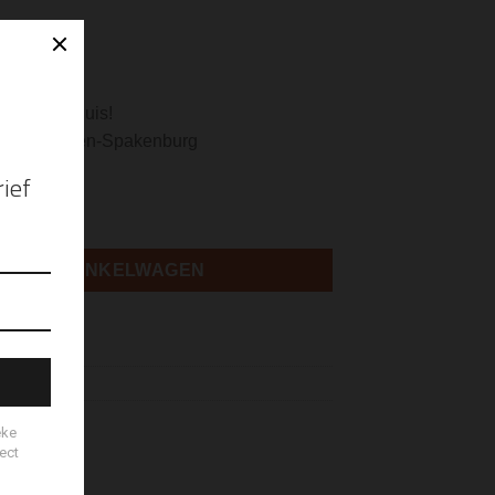
 euro
de dag in huis!
n Bunschoten-Spakenburg
N AAN WINKELWAGEN
bel