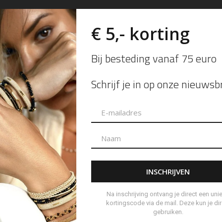
✓ Gratis verzending vanaf 75
✓ Voor 17 uur besteld volgen
✓ Bezoek ook onze winkel i
Alternative:
TOEVOEGE
Ook beschikbaar in de winkel
Artikelnummer:
2S022_L
Categorieën:
Camps & Camps
,
Oor