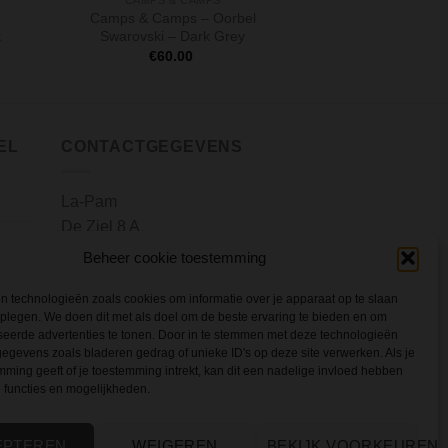
CAMPS & CAMPS
CAMPS &
Camps & Camps – Oorbel
Camps & Camps – 
t
Swarovski – Dark Grey
Chun
€
60.00
€
35.
EL
CONTACTGEGEVENS
La-Pam
De Ziel 8 A
30
3751 BT Bunschoten-
Beheer cookie toestemming
30
Spakenburg
 technologieën zoals cookies om informatie over je apparaat op te slaan
Telefoon:
06 200 120 92
30
dplegen. We doen dit met als doel om de beste ervaring te bieden en om
E-mail:
info@la-pam.nl
seerde advertenties te tonen. Door in te stemmen met deze technologieën
30
gevens zoals bladeren gedrag of unieke ID's op deze site verwerken. Als je
00
ming geeft of je toestemming intrekt, kan dit een nadelige invloed hebben
 functies en mogelijkheden.
EPTEREN
WEIGEREN
BEKIJK VOORKEUREN