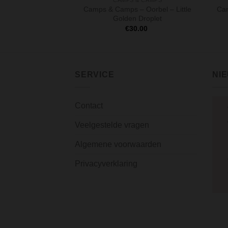
CAMPS & CAMPS
Camps & Camps – Oorbel – Little
Cam
Golden Droplet
€
30.00
SERVICE
NI
Contact
Veelgestelde vragen
Algemene voorwaarden
Privacyverklaring