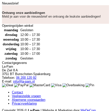
Nieuwsbrief
Ontvang onze aanbiedingen
Meld je aan voor de nieuwsbrief en ontvang de leukste aanbiedingen!
Openingstijden winkel
maandag
Gesloten
dinsdag
12:00 – 17:30
woensdag
10:00 – 17:30
donderdag
10:00 – 17:30
vrijdag
10:00 – 17:30
zaterdag
10:00 – 17:00
zondag
Gesloten
Contactgegevens
La-Pam
De Ziel 8 A
3751 BT Bunschoten-Spakenburg
Telefoon:
06 200 120 92
E-mail:
info@la-pam.nl
Contact
Veelgestelde vragen
Algemene voorwaarden
Privacyverklaring
Copyright 2026 ©
La-Pam
| Website & Marketing door
WeDeCom