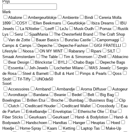
Prijs
Merk
Abalone
Ambergeurblokje
Ambiente
Bindi
Cereria Molla
1899
COSY
Ellen Beekmans
Geurblokje
Ibiza Dreams
IBU
Jewels
La N'Atelier
Leeff
LeJu
Musk-Oudh
Pomax
Rustik
Lys
Senz
SjaalMania
The Chesterfield Brand
The Craft Shop
Van de Zotte
Bauer Basics
Bunzlau Castle
Campomaggi
Camps & Camps
Depeche
Depeche-Fashion
GIGI FRATELLI
Lifestyle
Noosa
ON MY MINT
Rabarany
Ripani
SILT
Smaak Amsterdam
The Table
Tim & Simonsen
Zhrill
Abbacino
Bear Design
Blinckstar
BYLJ
Chabo Bags
Depeche Bags
Essentia
Jeh-Jewels
Locherber Milano
MAS Jewelz
Sergio
de Rosa
Steel & Barnett
Bull & Hunt
Pimps & Pearls
Qoss
Stolt!
Tif-Tiffy
UNOde50
Soort
Accessoires
Armband
Armbandje
Aroma Diffuser
Autogeur
Avondtasje
Bandana
Beanie
Bedel
Belt
Big Bag
Bowlingtas
Brillen Etui
Broche
Bumbag
Business Bag
Clip
Clutch
Creditcard Houder
Creditcard Wallet
Crossbody
Eau
de Parfum
Enkelbandje
Enveloptas
Etherische Olie
Etui
Fiber Sticks
Geurkaars
Geurkaart
Hand- & Bodylotion
Hand- &
Bodywash
Handschoen
Handtas
Hanger
Heuptas
Hoed
Hoedje
Home-Spray
Kaars
Ketting
Laptop Tas
Make-Up