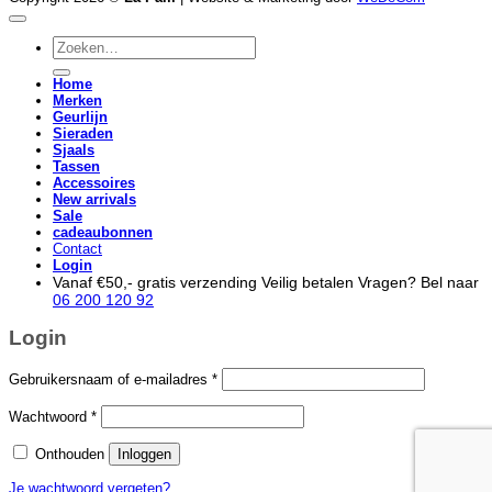
Zoeken
naar:
Home
Merken
Geurlijn
Sieraden
Sjaals
Tassen
Accessoires
New arrivals
Sale
cadeaubonnen
Contact
Login
Vanaf €50,- gratis verzending
Veilig betalen
Vragen? Bel naar
06 200 120 92
Login
Vereist
Gebruikersnaam of e-mailadres
*
Vereist
Wachtwoord
*
Onthouden
Inloggen
Je wachtwoord vergeten?