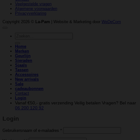
Veelgestelde vragen
Algemene voorwaarden
Privacyverklaring
Copyright 2026 ©
La-Pam
| Website & Marketing door
WeDeCom
Zoeken
naar:
Home
Merken
Geurlijn
Sieraden
Sjaals
Tassen
Accessoires
New arrivals
Sale
cadeaubonnen
Contact
Login
Vanaf €50,- gratis verzending
Veilig betalen
Vragen? Bel naar
06 200 120 92
Login
Vereist
Gebruikersnaam of e-mailadres
*
Vereist