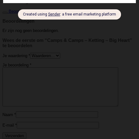
Ketting
Soort
Beoordelingen (0)
Beoordelingen
Er zijn nog geen beoordelingen.
Wees de eerste om “Camps & Camps – Ketting – Big Heart”
te beoordelen
Je waardering
*
Je beoordeling
*
Naam
*
E-mail
*