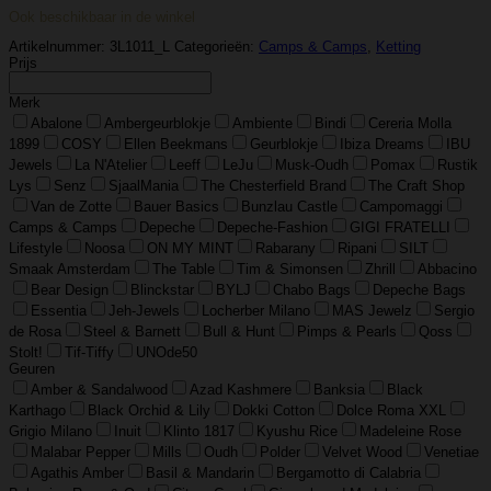
–
Ook beschikbaar in de winkel
Ketting
–
Artikelnummer:
3L1011_L
Categorieën:
Camps & Camps
,
Ketting
Big
Prijs
Heart
aantal
Merk
Abalone
Ambergeurblokje
Ambiente
Bindi
Cereria Molla
1899
COSY
Ellen Beekmans
Geurblokje
Ibiza Dreams
IBU
Jewels
La N'Atelier
Leeff
LeJu
Musk-Oudh
Pomax
Rustik
Lys
Senz
SjaalMania
The Chesterfield Brand
The Craft Shop
Van de Zotte
Bauer Basics
Bunzlau Castle
Campomaggi
Camps & Camps
Depeche
Depeche-Fashion
GIGI FRATELLI
Lifestyle
Noosa
ON MY MINT
Rabarany
Ripani
SILT
Smaak Amsterdam
The Table
Tim & Simonsen
Zhrill
Abbacino
Bear Design
Blinckstar
BYLJ
Chabo Bags
Depeche Bags
Essentia
Jeh-Jewels
Locherber Milano
MAS Jewelz
Sergio
de Rosa
Steel & Barnett
Bull & Hunt
Pimps & Pearls
Qoss
Stolt!
Tif-Tiffy
UNOde50
Geuren
Amber & Sandalwood
Azad Kashmere
Banksia
Black
Karthago
Black Orchid & Lily
Dokki Cotton
Dolce Roma XXL
Grigio Milano
Inuit
Klinto 1817
Kyushu Rice
Madeleine Rose
Malabar Pepper
Mills
Oudh
Polder
Velvet Wood
Venetiae
Agathis Amber
Basil & Mandarin
Bergamotto di Calabria