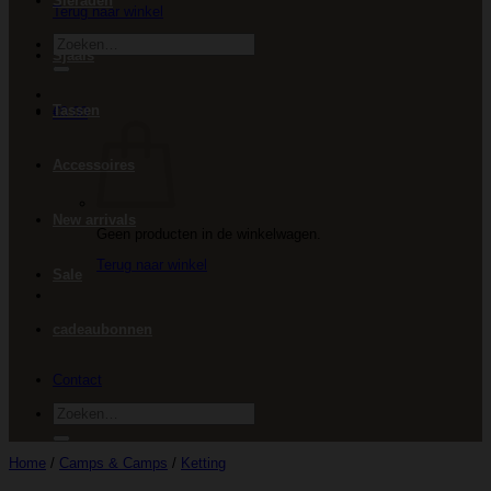
Sieraden
Terug naar winkel
Zoeken
Sjaals
naar:
Tassen
€
0.00
Accessoires
New arrivals
Geen producten in de winkelwagen.
Terug naar winkel
Sale
cadeaubonnen
Contact
Zoeken
naar:
Home
/
Camps & Camps
/
Ketting