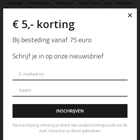
Acetaat
Buffelhoorn
Edelstaal
Gold Filled
Leer, Verzilverd
(30 micron)
Parelmoer
Teddy
Zwaar Verzilverd
Zwaar verzilverd
(15 micron)
Soort
Accessoires
Armband
Armbandje
Aroma Diffuser
Autogeur
Avondtasje
Bandana
Beanie
Bedel
Belt
Big Bag
Bowlingtas
Brillen Etui
Broche
Bumbag
Business Bag
Clip
Clutch
Creditcard Houder
Creditcard Wallet
Crossbody
Eau
de Parfum
Enkelbandje
Enveloptas
Etherische Olie
Etui
Fiber Sticks
Geurkaars
Geurkaart
Hand- & Bodylotion
Hand- &
Bodywash
Handschoen
Handtas
Hanger
Heuptas
Hoed
Hoedje
Home-Spray
Kaars
Ketting
Laptop Tas
Make-Up
Tasje
Mills
Mini Bag
Muts
Navulling ‘Catalytic’ Geurbrander
Navulling Reed Diffuser
Oorbel
Portemonnee
Pouch Bag
Reed
Diffuser
Riem
Ring
Rugtas
Rugzak
Sample Kit
Schoenen
Schouderband
schoudertas
Set Lont-trimmer en Kaarsendover
Shopper
Sjaal
Sleuteletui
Sleutelhanger
Special Edition
Stolp
Strap
Tas
Telefoontasje
Textiel & Roomspray
Toilettas
Tote Bag
Travel
Trigger
Weekendtas
Wierookstokjes
Zeep
Zomerhoed
Aanvullende informatie
Camps & Camps
Merk