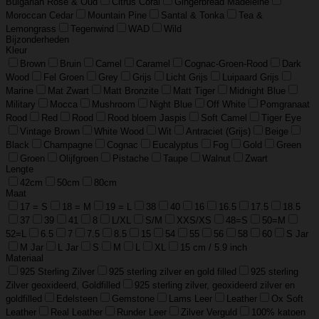
Bulgarian Rose & Oud
Citrus Coral
Gingerbread Madeleine
Moroccan Cedar
Mountain Pine
Santal & Tonka
Tea &
Lemongrass
Tegenwind
WAD
Wild
Bijzonderheden
Kleur
Brown
Bruin
Camel
Caramel
Cognac-Groen-Rood
Dark
Wood
Fel Groen
Grey
Grijs
Licht Grijs
Luipaard Grijs
Marine
Mat Zwart
Matt Bronzite
Matt Tiger
Midnight Blue
Military
Mocca
Mushroom
Night Blue
Off White
Pomgranaat
Rood
Red
Rood
Rood bloem Jaspis
Soft Camel
Tiger Eye
Vintage Brown
White Wood
Wit
Antraciet (Grijs)
Beige
Black
Champagne
Cognac
Eucalyptus
Fog
Gold
Green
Groen
Olijfgroen
Pistache
Taupe
Walnut
Zwart
Lengte
42cm
50cm
80cm
Maat
17 = S
18 = M
19 = L
38
40
16
16.5
17.5
18.5
37
39
41
8
L/XL
S/M
XXS/XS
48=S
50=M
52=L
6.5
7
7.5
8.5
15
54
55
56
58
60
S Jar
M Jar
L Jar
S
M
L
XL
15 cm / 5.9 inch
Materiaal
925 Sterling Zilver
925 sterling zilver en gold filled
925 sterling
Zilver geoxideerd, Goldfilled
925 sterling zilver, geoxideerd zilver en
goldfilled
Edelsteen
Gemstone
Lams Leer
Leather
Ox Soft
Leather
Real Leather
Runder Leer
Zilver Verguld
100% katoen