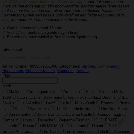
LA-PAM is officieel dealer van Campomaggi
–
Hét Italiaans tassen-
merk dat bekendstaat om zijn hoogwaardige, handgemaakte leren tassen
met een unieke, vintage uitstraling. Het merk combineert traditioneel
vakmanschap met een passie voor detail en een liefde voor verouderd
leer, waardoor elke tas een uniek kunstwerk wordt.
✓ Gratis verzending vanaf 75 euro
✓ Voor 17 uur besteld volgende dag in huis!
✓ Bezoek ook onze winkel in Bunschoten-Spakenburg
Uitverkocht
Ook beschikbaar in de winkel
Artikelnummer:
8059389351366
Categorieën:
Big Bag
,
Campomaggi
,
Handtassen
,
Schouder tassen
,
Shoppers
,
Tassen
Prijs
Merk
Abalone
Ambergeurblokje
Ambiente
Bindi
Cereria Molla
1899
COSY
Ellen Beekmans
Geurblokje
Ibiza Dreams
IBU
Jewels
La N'Atelier
Leeff
LeJu
Musk-Oudh
Pomax
Rustik
Lys
Senz
SjaalMania
The Chesterfield Brand
The Craft Shop
Van de Zotte
Bauer Basics
Bunzlau Castle
Campomaggi
Camps & Camps
Depeche
Depeche-Fashion
GIGI FRATELLI
Lifestyle
Noosa
ON MY MINT
Rabarany
Ripani
SILT
Smaak Amsterdam
The Table
Tim & Simonsen
Zhrill
Abbacino