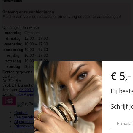
Nieuwsbrief
Ontvang onze aanbiedingen
Meld je aan voor de nieuwsbrief en ontvang de leukste aanbiedingen!
Openingstijden winkel
maandag
Gesloten
dinsdag
12:00 – 17:30
woensdag
10:00 – 17:30
donderdag
10:00 – 17:30
vrijdag
10:00 – 17:30
zaterdag
10:00 – 17:00
zondag
Gesloten
Contactgegevens
La-Pam
De Ziel 8 A
3751 BT Bunschoten-Spakenburg
Telefoon:
06 200 120 92
E-mail:
info@la-pam.nl
Contact
Veelgestelde vragen
Algemene voorwaarden
Privacyverklaring