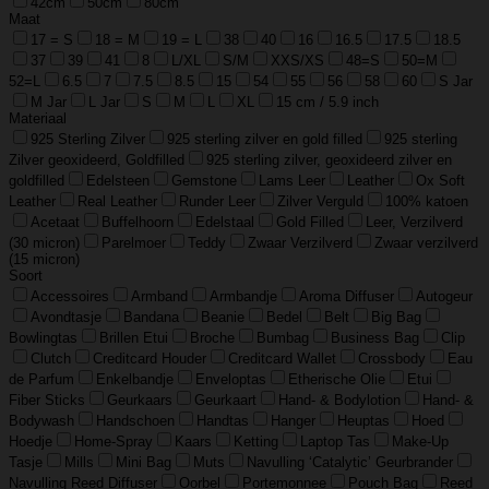
42cm
50cm
80cm
Maat
17 = S
18 = M
19 = L
38
40
16
16.5
17.5
18.5
37
39
41
8
L/XL
S/M
XXS/XS
48=S
50=M
52=L
6.5
7
7.5
8.5
15
54
55
56
58
60
S Jar
M Jar
L Jar
S
M
L
XL
15 cm / 5.9 inch
Materiaal
925 Sterling Zilver
925 sterling zilver en gold filled
925 sterling
Zilver geoxideerd, Goldfilled
925 sterling zilver, geoxideerd zilver en
goldfilled
Edelsteen
Gemstone
Lams Leer
Leather
Ox Soft
Leather
Real Leather
Runder Leer
Zilver Verguld
100% katoen
Acetaat
Buffelhoorn
Edelstaal
Gold Filled
Leer, Verzilverd
(30 micron)
Parelmoer
Teddy
Zwaar Verzilverd
Zwaar verzilverd
(15 micron)
Soort
Accessoires
Armband
Armbandje
Aroma Diffuser
Autogeur
Avondtasje
Bandana
Beanie
Bedel
Belt
Big Bag
Bowlingtas
Brillen Etui
Broche
Bumbag
Business Bag
Clip
Clutch
Creditcard Houder
Creditcard Wallet
Crossbody
Eau
de Parfum
Enkelbandje
Enveloptas
Etherische Olie
Etui
Fiber Sticks
Geurkaars
Geurkaart
Hand- & Bodylotion
Hand- &
Bodywash
Handschoen
Handtas
Hanger
Heuptas
Hoed
Hoedje
Home-Spray
Kaars
Ketting
Laptop Tas
Make-Up
Tasje
Mills
Mini Bag
Muts
Navulling ‘Catalytic’ Geurbrander
Navulling Reed Diffuser
Oorbel
Portemonnee
Pouch Bag
Reed