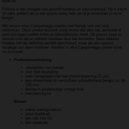
€
499.00
Patrizia is een shopper van geverfd rundleer en rafia-materiaal. Hij is zacht
en ruim, perfect als je iets groots nodig hebt om al je essentials in op te
bergen.
We verven onze Campomaggi-creaties met behulp van een stuk-
verfproces. Deze unieke techniek zorgt ervoor dat elke tas, armband of
riem zijn eigen unieke tinten en kleurreflecties heeft. Dit proces zorgt er
bewust voor dat er vlekken ontstaan door het borstelen. Deze vlekken
moeten niet als defecten worden beschouwd, maar als een typisch
resultaat van deze methode. Hierdoor is elke Campomaggi-creatie uniek
en exclusief.
Productomschrijving
steunpoten van metaal
sluit met ritssluiting
twee handgrepen van leer (handvatopening 21 cm)
een afneembaar en verstelbare schouderband (lengte ca. 90-
130 cm)
beslag in goudkleurige vintage look
met leerzorg kit
Binnen
vlakte voering katoen
groot hoofdvak
een vak met rits
één steekvak