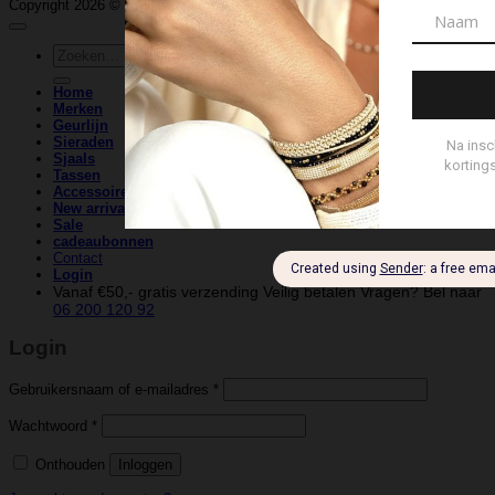
Copyright 2026 ©
La-Pam
| Website & Marketing door
WeDeCom
Zoeken
naar:
Home
Merken
Geurlijn
Sieraden
Sjaals
Tassen
Accessoires
New arrivals
Sale
cadeaubonnen
Contact
Login
Vanaf €50,- gratis verzending
Veilig betalen
Vragen? Bel naar
06 200 120 92
Login
Vereist
Gebruikersnaam of e-mailadres
*
Vereist
Wachtwoord
*
Onthouden
Inloggen