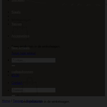
Sieraden
Sjaals
Winkelwagen
Tassen
Accessoires
Geen producten in de winkelwagen.
New arrivals
Terug naar winkel
Zoeken
Sale
naar:
cadeaubonnen
€
0.00
Contact
Zoeken
naar:
Home
/
Tassen
/
Handtassen
Geen producten in de winkelwagen.