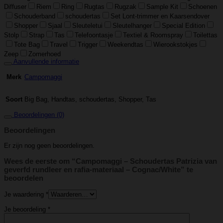
Diffuser
Riem
Ring
Rugtas
Rugzak
Sample Kit
Schoenen
Schouderband
schoudertas
Set Lont-trimmer en Kaarsendover
Shopper
Sjaal
Sleuteletui
Sleutelhanger
Special Edition
Stolp
Strap
Tas
Telefoontasje
Textiel & Roomspray
Toilettas
Tote Bag
Travel
Trigger
Weekendtas
Wierookstokjes
Zeep
Zomerhoed
Aanvullende informatie
Campomaggi
Merk
Big Bag, Handtas, schoudertas, Shopper, Tas
Soort
Beoordelingen (0)
Beoordelingen
Er zijn nog geen beoordelingen.
Wees de eerste om “Campomaggi – Schoudertas Patrizia van
geverfd rundleer en rafia-materiaal – Cognac/White” te
beoordelen
Je waardering
*
Je beoordeling
*