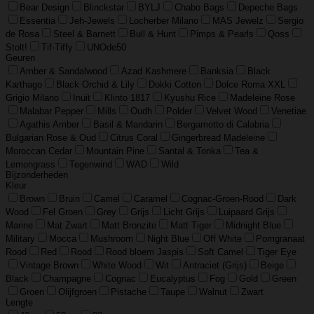
Bear Design
Blinckstar
BYLJ
Chabo Bags
Depeche Bags
Essentia
Jeh-Jewels
Locherber Milano
MAS Jewelz
Sergio
de Rosa
Steel & Barnett
Bull & Hunt
Pimps & Pearls
Qoss
Stolt!
Tif-Tiffy
UNOde50
Geuren
Amber & Sandalwood
Azad Kashmere
Banksia
Black
Karthago
Black Orchid & Lily
Dokki Cotton
Dolce Roma XXL
Grigio Milano
Inuit
Klinto 1817
Kyushu Rice
Madeleine Rose
Malabar Pepper
Mills
Oudh
Polder
Velvet Wood
Venetiae
Agathis Amber
Basil & Mandarin
Bergamotto di Calabria
Bulgarian Rose & Oud
Citrus Coral
Gingerbread Madeleine
Moroccan Cedar
Mountain Pine
Santal & Tonka
Tea &
Lemongrass
Tegenwind
WAD
Wild
Bijzonderheden
Kleur
Brown
Bruin
Camel
Caramel
Cognac-Groen-Rood
Dark
Wood
Fel Groen
Grey
Grijs
Licht Grijs
Luipaard Grijs
Marine
Mat Zwart
Matt Bronzite
Matt Tiger
Midnight Blue
Military
Mocca
Mushroom
Night Blue
Off White
Pomgranaat
Rood
Red
Rood
Rood bloem Jaspis
Soft Camel
Tiger Eye
Vintage Brown
White Wood
Wit
Antraciet (Grijs)
Beige
Black
Champagne
Cognac
Eucalyptus
Fog
Gold
Green
Groen
Olijfgroen
Pistache
Taupe
Walnut
Zwart
Lengte