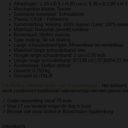
Afmetingen
:
L 24 x D 5 x H 20 cm | L 9,36 x D 1,95 x H 7
Merchandise klasse:
Tassen
Subklasse koopwaar:
Schoudertas
Thema:
CA18 – Felloniche
Samenstelling:
Voering: 100% katoen | Leer: 100% koei
Materiaal:
Natuurlijk geverfd rundleer
Binnenkant:
Stoffen voering
Type sluiting:
Tik tuk sluiting
Lange schouderband type:
Afneembaar en verstelbaar
Materiaal lange schouderband:
leer
Hoogte lange schouderband:
2 cm | 0,78 inch
Lengte lange schouderband:
97/139 cm | 37,83/54,21 in
Accessoires:
Stoffen stofzak
Gewicht:
0,760 kg
Gemaakt in:
ITALIË
LA-PAM is officieel dealer van Campomaggi –
Hét Italiaan
merk combineert traditioneel vakmanschap met een passie voor
✓ Gratis verzending vanaf 75 euro
✓ Voor 17 uur besteld volgende dag in huis!
✓ Bezoek ook onze winkel in Bunschoten-Spakenburg
Uitverkocht