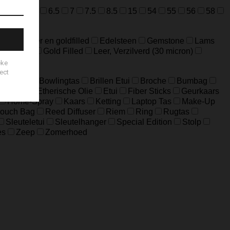
=M
52=L
6.5
7
7.5
8.5
15
54
55
56
58
ideerd zilver en goldfilled
Edelsteen
Gemstone
Lams
Edelstaal
Gold Filled
Leer, Verzilverd (30 micron)
Big Bag
Bowlingtas
Brillen Etui
Broche
Bumbag
eloptas
Etherische Olie
Etui
Fiber Sticks
Geurkaars
Home-Spray
Kaars
Ketting
Laptop Tas
Make-Up
ouch Bag
Reed Diffuser
Riem
Ring
Rugtas
Sleuteletui
Sleutelhanger
Special Edition
Stolp
es
Zeep
Zomerhoed