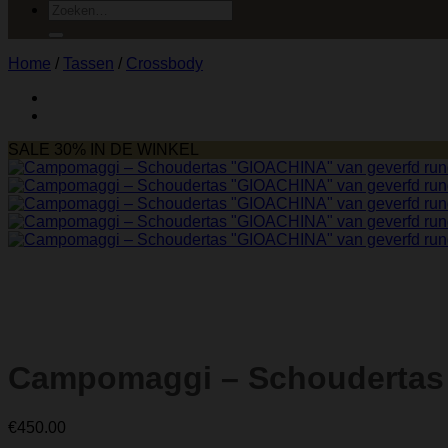
Zoeken
naar:
Home
/
Tassen
/
Crossbody
SALE 30% IN DE WINKEL
Campomaggi – Schoudertas 
€
450.00