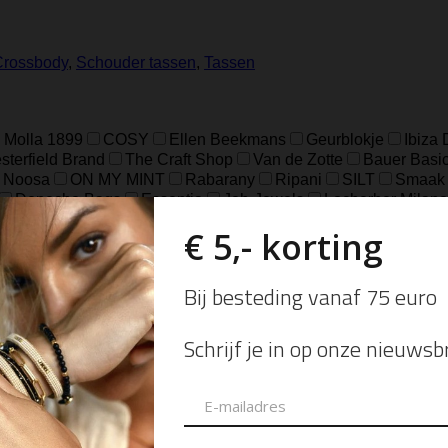
Crossbody
,
Schouder tassen
,
Tassen
 Molla 1899
COSY
Ellen Beekmans
Geurblokje
Ibiza
terfield Brand
The Craft Shop
Van de Zotte
Bauer Basi
Noosa
ON MY MINT
Rabarany
Ripani
SILT
Smaak
Depeche Bags
Essentia
Jeh-Jewels
Locherber Milano
k Karthago
Black Orchid & Lily
Dokki Cotton
Dolce Rom
Velvet Wood
Venetiae
Agathis Amber
Basil & Mandari
in Pine
Santal & Tonka
Tea & Lemongrass
Tegenwind
d
Dark Wood
Fel Groen
Grey
Grijs
Licht Grijs
Luipa
e
Off White
Pomgranaat Rood
Red
Rood
Rood bloe
e
Cognac
Eucalyptus
Fog
Gold
Green
Groen
Ol