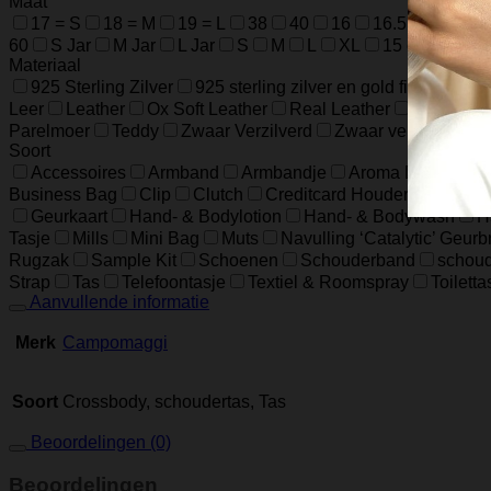
Maat
17 = S
18 = M
19 = L
38
40
16
16.5
17.5
60
S Jar
M Jar
L Jar
S
M
L
XL
15 cm / 5.9 in
Materiaal
925 Sterling Zilver
925 sterling zilver en gold filled
925 
Leer
Leather
Ox Soft Leather
Real Leather
Runder L
Parelmoer
Teddy
Zwaar Verzilverd
Zwaar verzilverd (1
Soort
Accessoires
Armband
Armbandje
Aroma Diffuser
Business Bag
Clip
Clutch
Creditcard Houder
Creditc
Geurkaart
Hand- & Bodylotion
Hand- & Bodywash
H
Tasje
Mills
Mini Bag
Muts
Navulling ‘Catalytic’ Geur
Rugzak
Sample Kit
Schoenen
Schouderband
schoud
Strap
Tas
Telefoontasje
Textiel & Roomspray
Toiletta
Aanvullende informatie
Merk
Campomaggi
Soort
Crossbody, schoudertas, Tas
Beoordelingen (0)
Beoordelingen