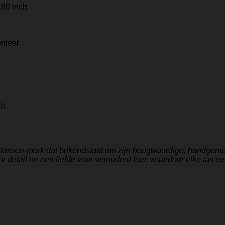
,80 inch
enleer
ch
s tassen-merk dat bekendstaat om zijn hoogwaardige, handgemaak
 detail en een liefde voor verouderd leer, waardoor elke tas e