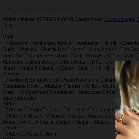
Ook beschikbaar in de winkel
Artikelnummer:
8059389348649
Categorieën:
Campomaggi
,
Prijs
Merk
Abalone
Ambergeurblokje
Ambiente
Bindi
Cereria
Oudh
Pomax
Rustik Lys
Senz
SjaalMania
The Ches
Depeche
Depeche-Fashion
GIGI FRATELLI
Lifestyle
Abbacino
Bear Design
Blinckstar
BYLJ
Chabo Bags
Hunt
Pimps & Pearls
Qoss
Stolt!
Tif-Tiffy
UNOde50
Geuren
Amber & Sandalwood
Azad Kashmere
Banksia
Blac
Madeleine Rose
Malabar Pepper
Mills
Oudh
Polder
Coral
Gingerbread Madeleine
Moroccan Cedar
Mounta
Bijzonderheden
Kleur
Brown
Bruin
Camel
Caramel
Cognac-Groen-Roo
Midnight Blue
Military
Mocca
Mushroom
Night Blu
Wood
Wit
Antraciet (Grijs)
Beige
Black
Champagn
Lengte
42cm
50cm
80cm