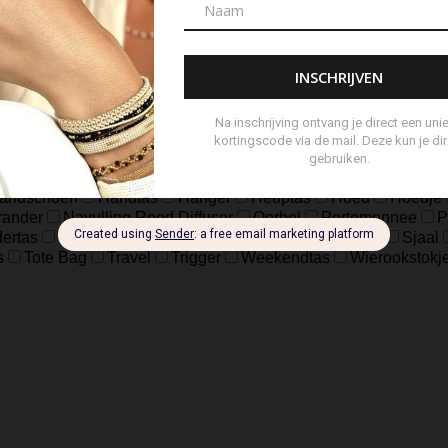
18.5
37
39
41
8
L/XL
S/M
XXS/XS
48=S
50
ch
sterling Zilver geoxideerd, Goldfilled
925 sterling zilver, geox
eer
Zilver Verguld
100% katoen
Acetaat
Buffelhoorn
5 micron)
Autogeur
Avondtasje
Bandana
Beanie
Bedel
Belt
ard Wallet
Crossbody
Eau de Parfum
Enkelbandje
Env
andschoen
Handtas
Hanger
Heuptas
Hoed
Hoedje
brander
Navulling Reed Diffuser
Oorbel
Portemonnee
P
ertas
Set Lont-trimmer en Kaarsendover
Shopper
Sjaal
s
Tote Bag
Travel
Trigger
Weekendtas
Wierookstokj