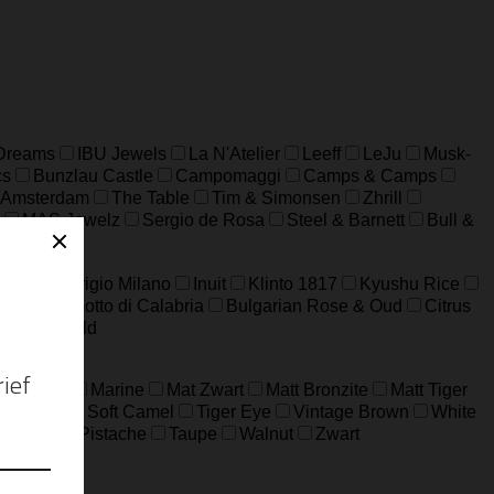
 Dreams
IBU Jewels
La N'Atelier
Leeff
LeJu
Musk-
cs
Bunzlau Castle
Campomaggi
Camps & Camps
 Amsterdam
The Table
Tim & Simonsen
Zhrill
MAS Jewelz
Sergio de Rosa
Steel & Barnett
Bull &
a XXL
Grigio Milano
Inuit
Klinto 1817
Kyushu Rice
n
Bergamotto di Calabria
Bulgarian Rose & Oud
Citrus
WAD
Wild
ard Grijs
Marine
Mat Zwart
Matt Bronzite
Matt Tiger
m Jaspis
Soft Camel
Tiger Eye
Vintage Brown
White
ijfgroen
Pistache
Taupe
Walnut
Zwart