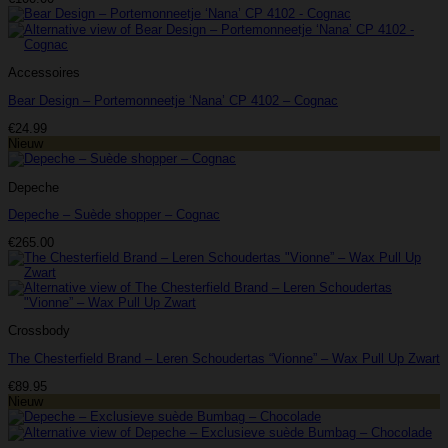
Accessoires
Bear Design – Portemonneetje ‘Nana’ CP 4102 – Cognac
€
24.99
Nieuw
Depeche
Depeche – Suède shopper – Cognac
€
265.00
Crossbody
The Chesterfield Brand – Leren Schoudertas “Vionne” – Wax Pull Up Zwart
€
89.95
Nieuw