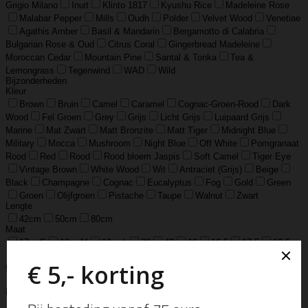
Grigio Milano
Inuit
Klinto 1817
Kyushu Rice
Madeleine Rose
Malabar Pepper
Mills
Oudh
Polder
Velvet Wood
Venetiae
Agathis Amber
Basil & Mandarin
Bergamotto di Calabria
Bulgarian Rose & Oud
Citrus Coral
Gingerbread Madeleine
Moroccan Cedar
Mountain Pine
Santal & Tonka
Tea &
Lemongrass
Tegenwind
WAD
Wild
Bijzonderheden
Kleur
Brown
Bruin
Camel
Caramel
Cognac-Groen-Rood
Dark
Wood
Fel Groen
Grey
Grijs
Licht Grijs
Luipaard Grijs
Marine
Mat Zwart
Matt Bronzite
Matt Tiger
Midnight Blue
Military
Mocca
Mushroom
Night Blue
Off White
Pomgranaat
Rood
Red
Rood
Rood bloem Jaspis
Soft Camel
Tiger Eye
Vintage Brown
White Wood
Wit
Antraciet (Grijs)
Beige
Black
Champagne
Cognac
Eucalyptus
Fog
Gold
Green
Groen
Olijfgroen
Pistache
Taupe
Walnut
Zwart
Lengte
42cm
50cm
80cm
Maat
17 = S
18 = M
19 = L
38
40
16
16.5
17.5
18.5
37
39
41
8
L/XL
S/M
XXS/XS
48=S
50=M
52=L
6.5
7
7.5
8.5
15
54
55
56
58
60
S Jar
M Jar
L Jar
S
M
L
XL
15 cm / 5.9 inch
Materiaal
925 Sterling Zilver
925 sterling zilver en gold filled
925 sterling