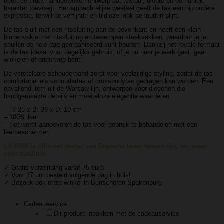
heeft een ruw, handgeweven ontwerp dat textuur, diepte en een uniek
karakter toevoegt. Het ambachtelijke weefsel geeft de tas een bijzondere
expressie, terwijl de verfijnde en tijdloze look behouden blijft.
De tas sluit met een ritssluiting aan de bovenkant en heeft een klein
binnenvakje met ritssluiting en twee open steekvakken, waardoor je je
spullen de hele dag georganiseerd kunt houden. Dankzij het royale formaat
is de tas ideaal voor dagelijks gebruik, of je nu naar je werk gaat, gaat
winkelen of onderweg bent.
De verstelbare schouderband zorgt voor veelzijdige styling, zodat de tas
comfortabel als schoudertas of crossbodytas gedragen kan worden. Een
opvallend item uit de Warsaw-lijn, ontworpen voor diegenen die
handgemaakte details en moeiteloze elegantie waarderen.
– H: 25 x B: 38 x D: 10 cm
– 100% leer
– Het wordt aanbevolen de tas voor gebruik te behandelen met een
leerbeschermer.
LA-PAM is officieel dealer van Depeche leren tassen lijn, wij staan
voor kwaliteit.
✓ Gratis verzending vanaf 75 euro
✓ Voor 17 uur besteld volgende dag in huis!
✓ Bezoek ook onze winkel in Bunschoten-Spakenburg
Cadeauservice
Dit product inpakken met de cadeauservice