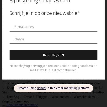
Zilver geoxideerd, Goldfilled
925 sterling zilver, geoxideerd zilver en
goldfilled
Edelsteen
Gemstone
Lams Leer
Leather
Ox Soft
Leather
Real Leather
Runder Leer
Zilver Verguld
100% katoen
Acetaat
Buffelhoorn
Edelstaal
Gold Filled
Leer, Verzilverd
(30 micron)
Parelmoer
Teddy
Zwaar Verzilverd
Zwaar verzilverd
(15 micron)
Soort
Accessoires
Armband
Armbandje
Aroma Diffuser
Autogeur
Avondtasje
Bandana
Beanie
Bedel
Belt
Big Bag
Bowlingtas
Brillen Etui
Broche
Bumbag
Business Bag
Clip
Clutch
Creditcard Houder
Creditcard Wallet
Crossbody
Eau
de Parfum
Enkelbandje
Enveloptas
Etherische Olie
Etui
Fiber Sticks
Geurkaars
Geurkaart
Hand- & Bodylotion
Hand- &
Bodywash
Handschoen
Handtas
Hanger
Heuptas
Hoed
Hoedje
Home-Spray
Kaars
Ketting
Laptop Tas
Make-Up
Tasje
Mills
Mini Bag
Muts
Navulling ‘Catalytic’ Geurbrander
Navulling Reed Diffuser
Oorbel
Portemonnee
Pouch Bag
Reed
Diffuser
Riem
Ring
Rugtas
Rugzak
Sample Kit
Schoenen
Schouderband
schoudertas
Set Lont-trimmer en Kaarsendover
Shopper
Sjaal
Sleuteletui
Sleutelhanger
Special Edition
Stolp
Strap
Tas
Telefoontasje
Textiel & Roomspray
Toilettas
Tote Bag
Travel
Trigger
Weekendtas
Wierookstokjes
Zeep
Zomerhoed
Aanvullende informatie