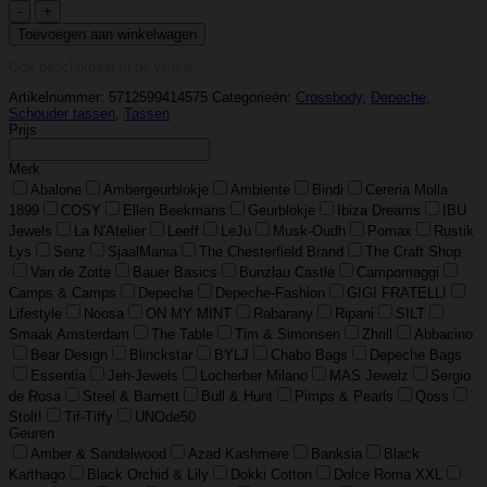
Depeche
–
Toevoegen aan winkelwagen
Handgeweven
Schouder
Ook beschikbaar in de winkel
Tas,
Warschau
Artikelnummer:
5712599414575
Categorieën:
Crossbody
,
Depeche
,
–
Schouder tassen
,
Tassen
Vintage
Prijs
Cognac
Rundleer
Merk
aantal
Abalone
Ambergeurblokje
Ambiente
Bindi
Cereria Molla
1899
COSY
Ellen Beekmans
Geurblokje
Ibiza Dreams
IBU
Jewels
La N'Atelier
Leeff
LeJu
Musk-Oudh
Pomax
Rustik
Lys
Senz
SjaalMania
The Chesterfield Brand
The Craft Shop
Van de Zotte
Bauer Basics
Bunzlau Castle
Campomaggi
Camps & Camps
Depeche
Depeche-Fashion
GIGI FRATELLI
Lifestyle
Noosa
ON MY MINT
Rabarany
Ripani
SILT
Smaak Amsterdam
The Table
Tim & Simonsen
Zhrill
Abbacino
Bear Design
Blinckstar
BYLJ
Chabo Bags
Depeche Bags
Essentia
Jeh-Jewels
Locherber Milano
MAS Jewelz
Sergio
de Rosa
Steel & Barnett
Bull & Hunt
Pimps & Pearls
Qoss
Stolt!
Tif-Tiffy
UNOde50
Geuren
Amber & Sandalwood
Azad Kashmere
Banksia
Black
Karthago
Black Orchid & Lily
Dokki Cotton
Dolce Roma XXL