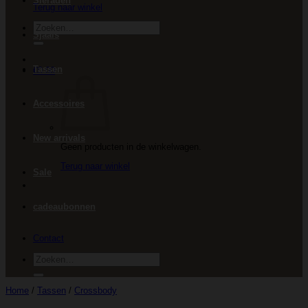
Sieraden
Terug naar winkel
Zoeken
Sjaals
naar:
Tassen
€
0.00
Accessoires
New arrivals
Geen producten in de winkelwagen.
Terug naar winkel
Sale
cadeaubonnen
Contact
Zoeken
naar:
Home
/
Tassen
/
Crossbody