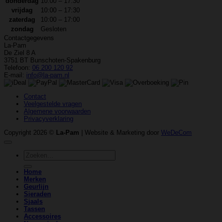
donderdag
10:00 – 17:30
vrijdag
10:00 – 17:30
zaterdag
10:00 – 17:00
zondag
Gesloten
Contactgegevens
La-Pam
De Ziel 8 A
3751 BT Bunschoten-Spakenburg
Telefoon:
06 200 120 92
E-mail:
info@la-pam.nl
Contact
Veelgestelde vragen
Algemene voorwaarden
Privacyverklaring
Copyright 2026 ©
La-Pam
| Website & Marketing door
WeDeCom
Zoeken
naar:
Home
Merken
Geurlijn
Sieraden
Sjaals
Tassen
Accessoires