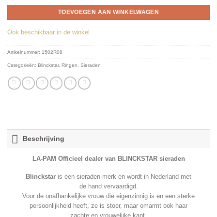
TOEVOEGEN AAN WINKELWAGEN
Ook beschikbaar in de winkel
Artikelnummer:
1502R08
Categorieën:
Blinckstar
,
Ringen
,
Sieraden
Beschrijving
LA-PAM Officieel dealer van BLINCKSTAR sieraden
Blinckstar
is een sieraden-merk en wordt in Nederland met
de hand vervaardigd.
Voor de onafhankelijke vrouw die eigenzinnig is en een sterke
persoonlijkheid heeft, ze is stoer, maar omarmt ook haar
zachte en vrouwelijke kant.