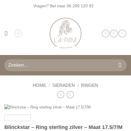
Ga
Vragen? Bel naar
06 200 120 92
naar
inhoud
Zoeken
naar:
HOME
/
SIERADEN
/
RINGEN
Blinckstar – Ring sterling zilver – Maat 17.5/7/M