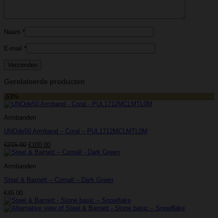
Naam
*
E-mail
*
Gerelateerde producten
-53%
Armbanden
UNOde50 Armband – Coral – PUL1712MCLMTL0M
Oorspronkelijke
Huidige
€
215.00
€
100.00
prijs
prijs
was:
is:
Armbanden
€215.00.
€100.00.
Steel & Barnett – Cornall – Dark Green
€
45.00