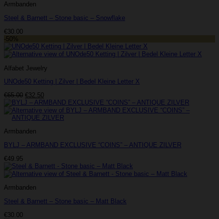
Armbanden
Steel & Barnett – Stone basic – Snowflake
€
30.00
-50%
Alfabet Jewelry
UNOde50 Ketting | Zilver | Bedel Kleine Letter X
Oorspronkelijke
Huidige
€
65.00
€
32.50
prijs
prijs
was:
is:
€65.00.
€32.50.
Armbanden
BYLJ – ARMBAND EXCLUSIVE “COINS” – ANTIQUE ZILVER
€
49.95
Armbanden
Steel & Barnett – Stone basic – Matt Black
€
30.00