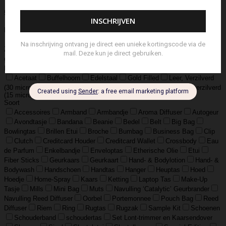
37
39
41
8
L/XL
S/M
XXS/XS
48=S
50=M
52=L
6.5
7
7.5
8.5
15
54
55
56
58
60
S Jar
M Jar
L Jar
S
M
L
XL
15 cm / 5.9 inch
Materiaal
925 Sterling Zilver
925 sterling zilver en gold filled
925 sterling
Zilver geoxideerd, Goldfilled
925 sterling zilver, geoxideerd zilver en
goldfilled
Edelsteen
Gemstone
Lams Leer
Leather
Ox Soft
Leather
Real Leather
Runder Leer
Zilver Verguld
100% katoen
Acetaat
Buffelhoorn
Edelstaal
Gold Filled
Leer, Verzilverd
(30 micron)
Parelmoer
Teddy
Zwaar Verzilverd
Zwaar verzilverd
(15 micron)
Soort
Accessoires
Armband
Armbandje
Aroma Diffuser
Autogeur
Avondtasje
Bandana
Beanie
Bedel
Belt
Big Bag
Bowlingtas
Brillen Etui
Broche
Bumbag
Business Bag
Clip
Clutch
Creditcard Houder
Creditcard Wallet
Crossbody
Eau
de Parfum
Enkelbandje
Enveloptas
Etherische Olie
Etui
Fiber Sticks
Geurkaars
Geurkaart
Hand- & Bodylotion
Hand- &
Bodywash
Handschoen
Handtas
Hanger
Heuptas
Hoed
Hoedje
Home-Spray
Kaars
Ketting
Laptop Tas
Make-Up
Tasje
Mills
Mini Bag
Muts
Navulling ‘Catalytic’ Geurbrander
Navulling Reed Diffuser
Oorbel
Portemonnee
Pouch Bag
Reed
Diffuser
Riem
Ring
Rugtas
Rugzak
Sample Kit
Schoenen
Schouderband
schoudertas
Set Lont-trimmer en Kaarsendover