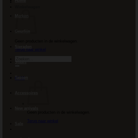
Home
Winkelwagen
Merken
Geurlijn
Geen producten in de winkelwagen.
Sieraden
Terug naar winkel
Zoeken
Sjaals
naar:
Tassen
€
0.00
Accessoires
New arrivals
Geen producten in de winkelwagen.
Terug naar winkel
Sale