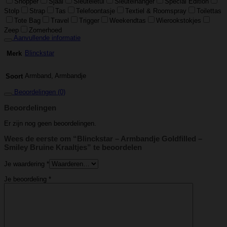
Shopper
Sjaal
Sleuteletui
Sleutelhanger
Special Edition
Stolp
Strap
Tas
Telefoontasje
Textiel & Roomspray
Toilettas
Tote Bag
Travel
Trigger
Weekendtas
Wierookstokjes
Zeep
Zomerhoed
Aanvullende informatie
Blinckstar
Merk
Armband, Armbandje
Soort
Beoordelingen (0)
Beoordelingen
Er zijn nog geen beoordelingen.
Wees de eerste om “Blinckstar – Armbandje Goldfilled –
Smiley Bruine Kraaltjes” te beoordelen
Je waardering
*
Je beoordeling
*