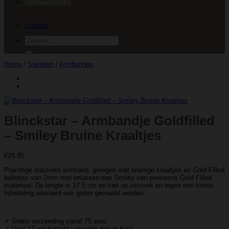
cadeaubonnen
Contact
Zoeken
naar:
Home
/
Sieraden
/
Armbanden
Blinckstar – Armbandje Goldfilled
– Smiley Bruine Kraaltjes
€
29.95
Prachtige elastieke armband, geregen met bruinige kraaltjes en Gold Filled
balletjes van 2mm met ertussen een Smiley van eveneens Gold Filled
materiaal. De lengte is 17.5 cm en kan op verzoek en tegen een kleine
bijbetaling uiteraard ook groter gemaakt worden.
✓ Gratis verzending vanaf 75 euro
✓ Voor 17 uur besteld volgende dag in huis!