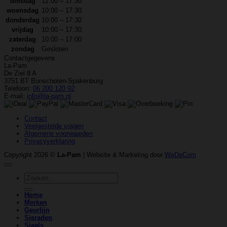
dinsdag
12:00 – 17:30
woensdag
10:00 – 17:30
donderdag
10:00 – 17:30
vrijdag
10:00 – 17:30
zaterdag
10:00 – 17:00
zondag
Gesloten
Contactgegevens
La-Pam
De Ziel 8 A
3751 BT Bunschoten-Spakenburg
Telefoon:
06 200 120 92
E-mail:
info@la-pam.nl
Contact
Veelgestelde vragen
Algemene voorwaarden
Privacyverklaring
Copyright 2026 ©
La-Pam
| Website & Marketing door
WeDeCom
Zoeken
naar:
Home
Merken
Geurlijn
Sieraden
Sjaals