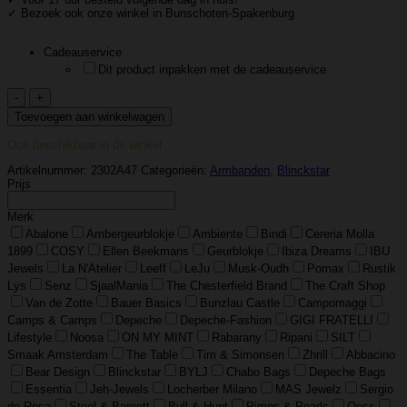
✓ Bezoek ook onze winkel in Bunschoten-Spakenburg
Cadeauservice
Dit product inpakken met de cadeauservice
Blinckstar
–
Toevoegen aan winkelwagen
Armbandje
Goldfilled
Ook beschikbaar in de winkel
–
Smiley
Artikelnummer:
2302A47
Categorieën:
Armbanden
,
Blinckstar
Bruine
Prijs
Kraaltjes
aantal
Merk
Abalone
Ambergeurblokje
Ambiente
Bindi
Cereria Molla
1899
COSY
Ellen Beekmans
Geurblokje
Ibiza Dreams
IBU
Jewels
La N'Atelier
Leeff
LeJu
Musk-Oudh
Pomax
Rustik
Lys
Senz
SjaalMania
The Chesterfield Brand
The Craft Shop
Van de Zotte
Bauer Basics
Bunzlau Castle
Campomaggi
Camps & Camps
Depeche
Depeche-Fashion
GIGI FRATELLI
Lifestyle
Noosa
ON MY MINT
Rabarany
Ripani
SILT
Smaak Amsterdam
The Table
Tim & Simonsen
Zhrill
Abbacino
Bear Design
Blinckstar
BYLJ
Chabo Bags
Depeche Bags
Essentia
Jeh-Jewels
Locherber Milano
MAS Jewelz
Sergio
de Rosa
Steel & Barnett
Bull & Hunt
Pimps & Pearls
Qoss