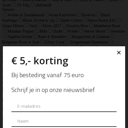
Stolt!
Tif-Tiffy
UNOde50
Geuren
Amber & Sandalwood
Azad Kashmere
Banksia
Black
Karthago
Black Orchid & Lily
Dokki Cotton
Dolce Roma XXL
Grigio Milano
Inuit
Klinto 1817
Kyushu Rice
Madeleine Rose
Malabar Pepper
Mills
Oudh
Polder
Velvet Wood
Venetiae
Agathis Amber
Basil & Mandarin
Bergamotto di Calabria
Bulgarian Rose & Oud
Citrus Coral
Gingerbread Madeleine
Moroccan Cedar
Mountain Pine
Santal & Tonka
Tea &
Lemongrass
Tegenwind
WAD
Wild
Bijzonderheden
Kleur
Brown
Bruin
Camel
Caramel
Cognac-Groen-Rood
Dark
Wood
Fel Groen
Grey
Grijs
Licht Grijs
Luipaard Grijs
Marine
Mat Zwart
Matt Bronzite
Matt Tiger
Midnight Blue
Military
Mocca
Mushroom
Night Blue
Off White
Pomgranaat
Rood
Red
Rood
Rood bloem Jaspis
Soft Camel
Tiger Eye
Vintage Brown
White Wood
Wit
Antraciet (Grijs)
Beige
Black
Champagne
Cognac
Eucalyptus
Fog
Gold
Green
Groen
Olijfgroen
Pistache
Taupe
Walnut
Zwart
Lengte
42cm
50cm
80cm
Maat
17 = S
18 = M
19 = L
38
40
16
16.5
17.5
18.5