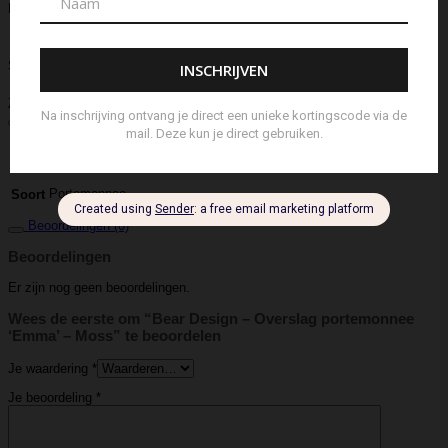
Diffuser
Riem
Ring
Rugtas
Rugzak
Sample Kit
Schoenen
Schouderband
schoudertas
Set Lont-trimmer en Kaarsendover
Shopper
Sjaal
Sleuteletui
Sleutelhanger
Special Edition
Stolp
Strap
Tas
Telefoontasje
Textiel & Roomspray
Toilettas
Tote Bag
Travel
Trigger
Weekendtas
Wierookstokjes
Zeep
Zomerhoed
Aanvullende informatie
Bear Design
Merk
Portemonnee
Soort
Beoordelingen (0)
Beoordelingen
Er zijn nog geen beoordelingen.
Wees de eerste om “Bear Design – Overslag portemonnee
‘Emma’ – Moss” te beoordelen
Je waardering
*
Je beoordeling
*