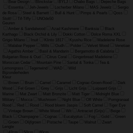
Bear Design
Blinckstar
BYLJ
Chabo Bags
Depeche Bags
Essentia
Jeh-Jewels
Locherber Milano
MAS Jewelz
Sergio
de Rosa
Steel & Barnett
Bull & Hunt
Pimps & Pearls
Qoss
Stolt!
Tif-Tiffy
UNOde50
Geuren
Amber & Sandalwood
Azad Kashmere
Banksia
Black
Karthago
Black Orchid & Lily
Dokki Cotton
Dolce Roma XXL
Grigio Milano
Inuit
Klinto 1817
Kyushu Rice
Madeleine Rose
Malabar Pepper
Mills
Oudh
Polder
Velvet Wood
Venetiae
Agathis Amber
Basil & Mandarin
Bergamotto di Calabria
Bulgarian Rose & Oud
Citrus Coral
Gingerbread Madeleine
Moroccan Cedar
Mountain Pine
Santal & Tonka
Tea &
Lemongrass
Tegenwind
WAD
Wild
Bijzonderheden
Kleur
Brown
Bruin
Camel
Caramel
Cognac-Groen-Rood
Dark
Wood
Fel Groen
Grey
Grijs
Licht Grijs
Luipaard Grijs
Marine
Mat Zwart
Matt Bronzite
Matt Tiger
Midnight Blue
Military
Mocca
Mushroom
Night Blue
Off White
Pomgranaat
Rood
Red
Rood
Rood bloem Jaspis
Soft Camel
Tiger Eye
Vintage Brown
White Wood
Wit
Antraciet (Grijs)
Beige
Black
Champagne
Cognac
Eucalyptus
Fog
Gold
Green
Groen
Olijfgroen
Pistache
Taupe
Walnut
Zwart
Lengte
42cm
50cm
80cm