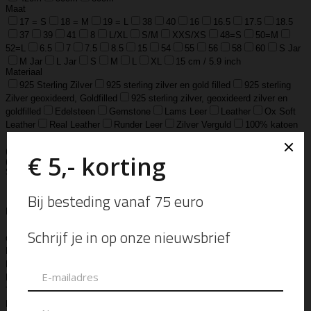
Maat
17 = S
18 = M
19 = L
38
40
16
16.5
17.5
18.5
37
39
41
8
L/XL
S/M
XXS/XS
48=S
50=M
52=L
6.5
7
7.5
8.5
15
54
55
56
58
60
S Jar
M Jar
L Jar
S
M
L
XL
15 cm / 5.9 inch
Materiaal
925 Sterling Zilver
925 sterling zilver en gold filled
925 sterling
Zilver geoxideerd, Goldfilled
925 sterling zilver, geoxideerd zilver en
goldfilled
Edelsteen
Gemstone
Lams Leer
Leather
Ox Soft
Leather
Real Leather
Runder Leer
Zilver Verguld
100% katoen
Acetaat
Buffelhoorn
Edelstaal
Gold Filled
Leer, Verzilverd
(30 micron)
Parelmoer
Teddy
Zwaar Verzilverd
Zwaar verzilverd
(15 micron)
Soort
Accessoires
Armband
Armbandje
Aroma Diffuser
Autogeur
Avondtasje
Bandana
Beanie
Bedel
Belt
Big Bag
Bowlingtas
Brillen Etui
Broche
Bumbag
Business Bag
Clip
Clutch
Creditcard Houder
Creditcard Wallet
Crossbody
Eau
de Parfum
Enkelbandje
Enveloptas
Etherische Olie
Etui
Fiber Sticks
Geurkaars
Geurkaart
Hand- & Bodylotion
Hand- &
Bodywash
Handschoen
Handtas
Hanger
Heuptas
Hoed
Hoedje
Home-Spray
Kaars
Ketting
Laptop Tas
Make-Up
Tasje
Mills
Mini Bag
Muts
Navulling ‘Catalytic’ Geurbrander
Navulling Reed Diffuser
Oorbel
Portemonnee
Pouch Bag
Reed