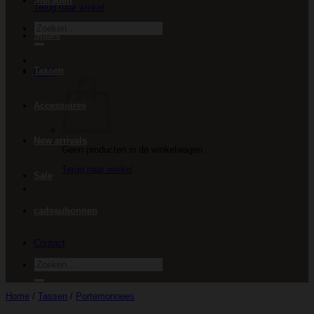
Sieraden
Terug naar winkel
Zoeken
Sjaals
naar:
Tassen
€
0.00
Accessoires
New arrivals
Geen producten in de winkelwagen.
Terug naar winkel
Sale
cadeaubonnen
Contact
Zoeken
naar:
Home
/
Tassen
/
Portemonnees