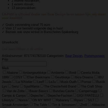
2 interne ritsvakken;
1 extern ritsvak;
13 pasjesvakken;
LA-PAM is officieel dealer van Bear Design leren tassen lijn, wij staan
voor kwaliteit.
✓ Gratis verzending vanaf 75 euro
✓ Voor 17 uur besteld volgende dag in huis!
✓ Bezoek ook onze winkel in Bunschoten-Spakenburg
Uitverkocht
Ook beschikbaar in de winkel
Artikelnummer:
8717741782110
Categorieën:
Bear Design
,
Portemonnees
Prijs
Merk
Abalone
Ambergeurblokje
Ambiente
Bindi
Cereria Molla
1899
COSY
Ellen Beekmans
Geurblokje
Ibiza Dreams
IBU
Jewels
La N'Atelier
Leeff
LeJu
Musk-Oudh
Pomax
Rustik
Lys
Senz
SjaalMania
The Chesterfield Brand
The Craft Shop
Van de Zotte
Bauer Basics
Bunzlau Castle
Campomaggi
Camps & Camps
Depeche
Depeche-Fashion
GIGI FRATELLI
Lifestyle
Noosa
ON MY MINT
Rabarany
Ripani
SILT
Smaak Amsterdam
The Table
Tim & Simonsen
Zhrill
Abbacino