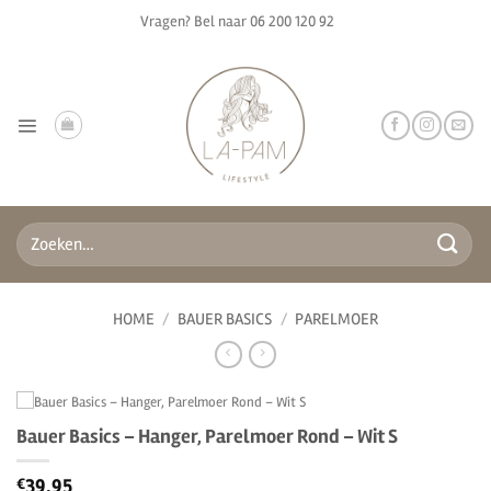
Ga
Vragen? Bel naar
06 200 120 92
naar
inhoud
Zoeken
naar:
HOME
/
BAUER BASICS
/
PARELMOER
Bauer Basics – Hanger, Parelmoer Rond – Wit S
39.95
€