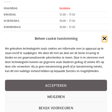
MAANDAG
Gesloten
DINSDAG
12:00 – 17:30
WOENSDAG
10:00 – 17:30
DONDERDAG
10:00 – 17:30
VRIJDAG
10:00 – 17:30
Beheer cookie toestemming
ZATERDAG
10:00 – 17:00
ZONDAG
Gesloten
We gebruiken technologieën zoals cookies om informatie over je apparaat op te
slaan en/of te raadplegen. We doen dit met als doel om de beste ervaring te
bieden en om gepersonaliseerde advertenties te tonen. Door in te stemmen met
CONTACTGEGEVENS
deze technologieën kunnen we gegevens zoals bladeren gedrag of unieke ID's op
deze site verwerken. Als je geen toestemming geeft of je toestemming intrekt,
La-Pam
kan dit een nadelige invloed hebben op bepaalde functies en mogelijkheden.
De Ziel 8 A
3751 BT Bunschoten-Spakenburg
ACCEPTEREN
Telefoon:
06 200 120 92
E-mail:
info@la-pam.nl
WEIGEREN
BEKIJK VOORKEUREN