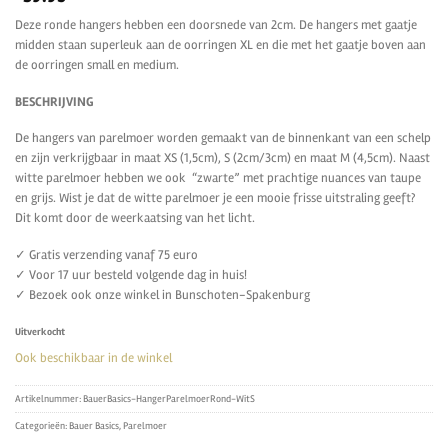
Deze ronde hangers hebben een doorsnede van 2cm. De hangers met gaatje
midden staan superleuk aan de oorringen XL en die met het gaatje boven aan
de oorringen small en medium.
BESCHRIJVING
De hangers van parelmoer worden gemaakt van de binnenkant van een schelp
en zijn verkrijgbaar in maat XS (1,5cm), S (2cm/3cm) en maat M (4,5cm). Naast
witte parelmoer hebben we ook “zwarte” met prachtige nuances van taupe
en grijs. Wist je dat de witte parelmoer je een mooie frisse uitstraling geeft?
Dit komt door de weerkaatsing van het licht.
✓ Gratis verzending vanaf 75 euro
✓ Voor 17 uur besteld volgende dag in huis!
✓ Bezoek ook onze winkel in Bunschoten-Spakenburg
Uitverkocht
Ook beschikbaar in de winkel
Artikelnummer:
BauerBasics-HangerParelmoerRond-WitS
Categorieën:
Bauer Basics
,
Parelmoer